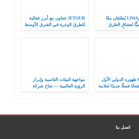
JETOUR وLIWA يُطلقان معًا
JETOUR تتعاون مع أبرز فعالية
ميًّا لعشاق الطرق
للطرق الوعرة في الشرق الأوسط
بان فصلًا جديدًا في
LIWA، وتُبرز الجذور العميقة
تطبيق استراتيجية Travel+ على
لاستراتيجية Travel+ في السوق
عالمي
الرئيسي
يُطلِق G700 ظهوره الدولي الأول
مواجهة البيئات القاسية وإبراز
تحًا فصلًا جديدًا لعلامة
الرؤية العالمية — نجاح شركة
JETO في سوق المركبات
كايي للسيارات في اختبارات
اخرة للطرق الوعرة
درجات الحرارة العالية في الشرق
الأوسط
اتصل بنا