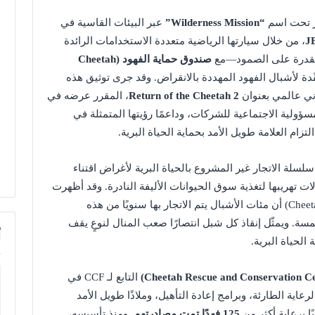
“Wilderness Mission”
عبر البيئات القاسية في
J
، من خلال سيارتها الرياضية متعددة الاستخدامات الرائدة
لقدرة على الصمود—مع
صندوق حماية الفهود (Cheetah
ّدة لأشبال الفهود المهددة بالانقراض. وقد جرى توثيق هذه
ني عالمي بعنوان
Return of the Cheetah 2
، المقرر عرضه في
التزام العلامة طويل الأمد بحماية الحياة البرية.
لسلة الاتجار غير المشروع بالحياة البرية لأغراض اقتناء
لات تهريبها لتغذية سوق الحيوانات الأليفة النادرة. وقد أظهرت
أبحاث صندوق حماية الفهود (Cheetah Conservation Fund) أن مئات الأشبال يتم الاتجار بها سنويًا من هذه
ة. ويمثّل إنقاذ كل شبل انتصارًا صعب المنال لنوعٍ يقف
أ
الحياة البرية.
التابع لـ CCF في
رعاية الطارئة، وبرامج إعادة التأهيل، وملاذًا طويل الأمد
125 فهدًا تمت مصادرتهم
. ومنذ تأسيسه،