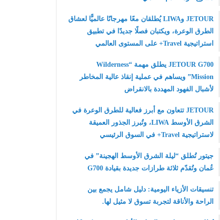
JETOUR وLIWA يُطلقان معًا مهرجانًا عالميًّا لعشاق
الطرق الوعرة، ويكتبان فصلًا جديدًا في تطبيق
استراتيجية Travel+ على المستوى العالمي
JETOUR G700 يطلق مهمة “Wilderness
Mission” ويساهم في عملية إنقاذ عالية المخاطر
لأشبال الفهود المهددة بالانقراض
JETOUR تتعاون مع أبرز فعالية للطرق الوعرة في
الشرق الأوسط LIWA، وتُبرز الجذور العميقة
لاستراتيجية Travel+ في السوق الرئيسي
جيتور تُطلق “ليلة الشرق الأوسط الهجينة” في
عُمان وتُقدّم ثلاثة طرازات جديدة بقيادة G700
تنسيقات الأزياء اليومية: دليل شامل يجمع بين
الراحة والأناقة لتجربة تسوق لا مثيل لها.