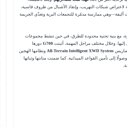
ية لاعتراض شبكات التهريب، وإنقاذ الأشبال من ظروف قاسية،
ت أليفة—وهي ممارسة مدمّرة للتجمعات البرية وتغذّي الجريمة
وة، مع بنية تحتية محدودة للطرق، في حين تنشط مجموعات
ليها. وخلال مختلف مراحل المهمة، أثبتت
G700
دورها
تضاريس
All-Terrain Intelligent XWD System
ونظامها الهجين
صولًا إلى تأمين القواعد الميدانية. كما ضمنت متانتها وثباتها
ة.