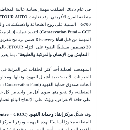
في عام 2025، انطلقت مهمة إنسانية عالية المخاطر تحت اسم
منطقة القرن الأفريقي. وقد تعاونت
ETOUR AUTO
G700
—المبنية على روح الشجاعة والاستكشاف وا
Conservation Fund – CCF)
لتنفيذ عملية إنقاذ معق
المهمة من قبل
قناة Discovery
ضمن برنامج تلفزيو
20 ديسمبر
، مسلطًا الضوء على التزام JETOUR بالمسؤولية الاجتماعية للشركات، وداعمًا رؤيتها المتمثلة في
“التعايش بين الإنسان والمركبة والطبيعة”
، بما يعزز 
استهدفت العملية أحد أكثر الحلقات غير المرئية في س
الحيوانات الأليفة: صيد أشبال الفهود، ونقلها، ومحاو
المنطقة، ولا ينجو منها سوى أقل من واحد من كل خمس
على حافة الانقراض، ويؤكد على الإلحاح البالغ لحماية 
وقد شكّل
مركز إنقاذ وحماية الفهود (Cheetah Rescue and Conservation Centre – CRCC)
المنطقة محورًا أساسيًا لهذه المهمة. ويوفر المركز ال
للفهود المصادرة من أيدي المهربين. ويقوم CCF حاليًا برعاية أكثر من