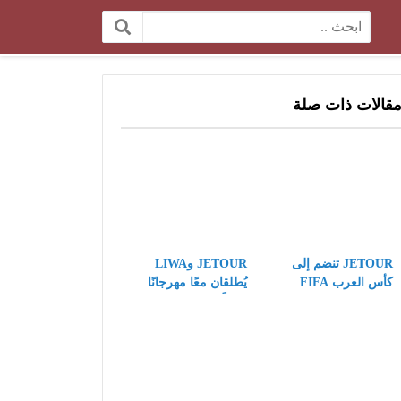
البحث:
قالات ذات صلة
JETOUR تنضم إلى
JETOUR وLIWA
كأس العرب FIFA
يُطلقان معًا مهرجانًا
كشريك مركبات
عالميًّا لعشاق الطرق
رسمي، وتقدّم رؤيتها
الوعرة، ويكتبان فصلًا
“Travel+” على مسرح
جديدًا في تطبيق
كرة القدم العالمي
استراتيجية Travel+
على المستوى العالمي