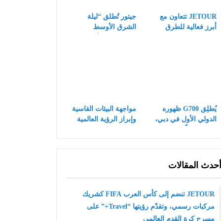
JETOUR تتعاون مع
جيتور تُطلق “ليلة
أبرز فعالية للطرق
الشرق الأوسط
الوعرة في الشرق
الهجينة” في عُمان
الأوسط LIWA، وتُبرز
وتُقدّم ثلاثة طرازات
الجذور العميقة
جديدة بقيادة G700
لاستراتيجية Travel+
في السوق الرئيسي
يُطلِق G700 ظهوره
مواجهة البيئات القاسية
الدولي الأول في دبي،
وإبراز الرؤية العالمية
مُفتتحًا فصلًا جديدًا
— نجاح شركة كايي
لعلامة JETOUR في
للسيارات في اختبارات
سوق المركبات الهجينة
درجات الحرارة العالية
الفاخرة للطرق الوعرة
في الشرق الأوسط
حدث المقالات
JETOUR تنضم إلى كأس العرب FIFA كشريك
مركبات رسمي، وتقدّم رؤيتها “Travel+” على
مسرح كرة القدم العالمي