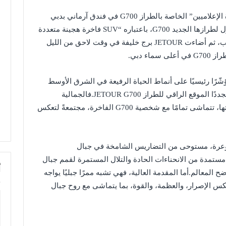
في 10 سبتمبر، نظمت علامة JETOUR حفل “سهرة الإعلاميين” الخاصة بالطراز G700 في فندق آرماني بدبي
الشهير، حيث كشفت النقاب عن الظهور الدولي الأول لطرازها الجديد G700، باعتباره “SUV فاخرة هجينة متعددة
التضاريس”.واستطاع الحضور تجربة السيارة عن قرب، ثم أضاءت JETOUR برج خليفة في وقت لاحق من الليل
ء دبي.
 مؤشّرًا رئيسيًا على أنماط الحياة الرفيعة في الشرق الأوسط
وخارجه. واختيار فندق آرماني كموقع للإطلاق يؤكد مجددًا الموقع الراقي للطراز JETOUR G700.فالجمالية
البسيطة لعلامة آرماني، وأناقتها الرفيعة، ودقّة حرفيتها، تتماشى تمامًا مع شخصية G700 الفاخرة، مجتمعةً لتعكس
ي للطرق الوعرة، مستوحى من التضاريس الشامخة في جبال
مستمدة من الانحناءات الحادة والتلال المستمرة لقمم جبال
أ
ضح المعالم.أما المقدمة العالية، فهي تشبه ممرًا جبليًا يواجه
س الإصرار، والعظمة، والقوة، بما يتماشى مع روح جبال