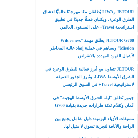
JETOUR وLIWA يُطلقان معًا مهرجانًا عالميًّا لعشاق
الطرق الوعرة، ويكتبان فصلًا جديدًا في تطبيق
استراتيجية Travel+ على المستوى العالمي
JETOUR G700 يطلق مهمة “Wilderness
Mission” ويساهم في عملية إنقاذ عالية المخاطر
لأشبال الفهود المهددة بالانقراض
JETOUR تتعاون مع أبرز فعالية للطرق الوعرة في
الشرق الأوسط LIWA، وتُبرز الجذور العميقة
لاستراتيجية Travel+ في السوق الرئيسي
جيتور تُطلق “ليلة الشرق الأوسط الهجينة” في
عُمان وتُقدّم ثلاثة طرازات جديدة بقيادة G700
تنسيقات الأزياء اليومية: دليل شامل يجمع بين
الراحة والأناقة لتجربة تسوق لا مثيل لها.