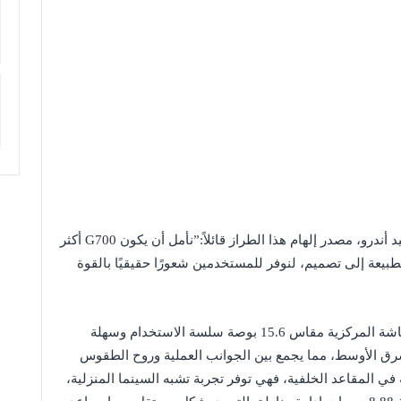
خلال الحدث، شارك نائب رئيس قسم التصميم، السيد أندرو، مصدر إلهام هذا الطراز قائلاً:”نأمل أن يكون G700 أكثر
طبيعة إلى تصميم، لنوفر للمستخدمين شعورًا حقيقيًا بالقوة
عند دخول المقصورة، يُلاحظ الجو الراقي فورًا.فالشاشة المركزية مقاس 15.6 بوصة سلسة الاستخدام وسهلة
شرق الأوسط، مما يجمع بين الجوانب العملية وروح الطقوس
ا شاشة الترفيه الخلفية بمقاس 17.3 بوصة في المقاعد الخلفية، فهي توفر تجربة تشبه السينما المنزلية،