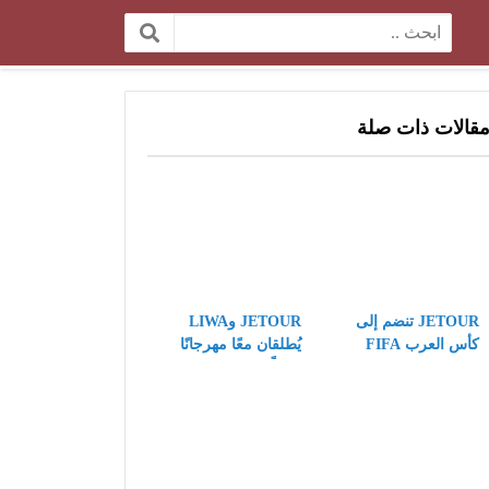
البحث:
قالات ذات صلة
JETOUR تنضم إلى
JETOUR وLIWA
كأس العرب FIFA
يُطلقان معًا مهرجانًا
كشريك مركبات
عالميًّا لعشاق الطرق
رسمي، وتقدّم رؤيتها
الوعرة، ويكتبان فصلًا
“Travel+” على مسرح
جديدًا في تطبيق
كرة القدم العالمي
استراتيجية Travel+
على المستوى العالمي