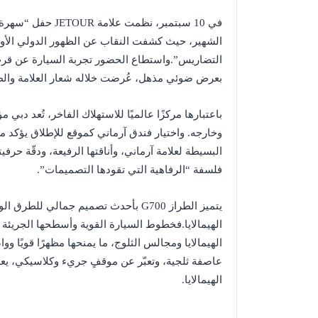
بعرض ضوئي مذهل، عُرضت خلاله شعار العلامة والطراز G700 في أعلى سما
باعتبارها مركزًا عالميًا للاستهلاك الفاخر، تُعد دبي
فلسفة “الرفاهية التي تقودها التصميمات”.
يتميز الطراز G700 بأحدث تصميم جمال
الهيمالايا.فخطوط السيارة القوية وأسطحها الجريئة 
الهيمالايا ومجالس الثلوج، ما يمنحها مظهرًا قويًا ووا
عاصفة ثلجية، وتعبّر عن موقفٍ جريء وكلاسيكي، يعك
الهيمالايا.