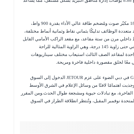
بينما تتيح شاشة التحكم في المناخ الخلفية التي تبلغ 8.88 بوصات إدارة مناطق التبريد بشكل مستقل، مما يساعد
كما تم تجهيز G700 بنظام صوتي من Lexicon يضم 18 مكبّر صوت ومُضخم طاقة عالي الأداء بقدرة 900 واط،
متعددة الوظائف تدليكًا بثماني نقاط وثمانية أنماط مختلفة،
 داخلي مرن من ستة مقاعد، مع مقعد الراكب الأمامي القابل
للإمالة بالكامل.ويمكن إمالة ظهور مقاعد الصف الثاني حتى زاوية 145 درجة، وهي الزاوية المثالية للراحة
احدة لمقاعد الصف الثالث استيعاب مختلف سيناريوهات
ي معًا لخلق مقصورة داخلية فاخرة ومريحة.
لقد سلّطت “سهرة الإعلاميين” الخاصة بالطراز G700 في دبي الضوء على عزم JETOUR الدخول إلى السوق
جذبت اهتمامًا لافتًا من وسائل الإعلام في الشرق الأوسط
لحضور على تصميم G700 وخصائصها الفاخرة، مع تبادلات حيوية ومشجعة طوال الحدث.ومن المقرر
ارات العربية المتحدة نوفمبر المقبل، وتُنتظر انطلاقة الطراز في السوق