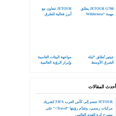
JETOUR G700 يطلق
JETOUR تتعاون مع
مهمة “Wilderness
أبرز فعالية للطرق
Mission” ويساهم في
الوعرة في الشرق
عملية إنقاذ عالية
الأوسط LIWA، وتُبرز
المخاطر لأشبال الفهود
الجذور العميقة
المهددة بالانقراض
لاستراتيجية Travel+
في السوق الرئيسي
جيتور تُطلق “ليلة
مواجهة البيئات القاسية
الشرق الأوسط
وإبراز الرؤية العالمية
الهجينة” في عُمان
— نجاح شركة كايي
وتُقدّم ثلاثة طرازات
للسيارات في اختبارات
جديدة بقيادة G700
درجات الحرارة العالية
في الشرق الأوسط
حدث المقالات
JETOUR تنضم إلى كأس العرب FIFA كشريك
مركبات رسمي، وتقدّم رؤيتها “Travel+” على
مسرح كرة القدم العالمي