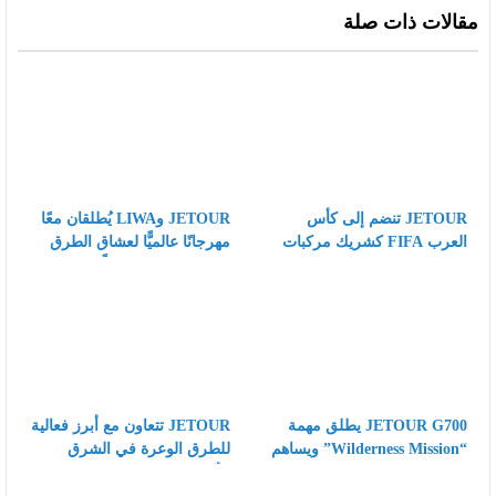
LIWA، وتُبرز
لعلامة JETOUR
للسيارات في
مقالات ذات صلة
الجذور العميقة
في سوق
اختبارات درجات
لاستراتيجية
المركبات الهجينة
الحرارة العالية في
Travel+ في
الفاخرة للطرق
الشرق الأوسط
السوق الرئيسي
الوعرة
JETOUR تنضم إلى كأس
JETOUR وLIWA يُطلقان معًا
العرب FIFA كشريك مركبات
مهرجانًا عالميًّا لعشاق الطرق
رسمي، وتقدّم رؤيتها “Travel+”
الوعرة، ويكتبان فصلًا جديدًا في
على مسرح كرة القدم العالمي
تطبيق استراتيجية Travel+ على
المستوى العالمي
JETOUR G700 يطلق مهمة
JETOUR تتعاون مع أبرز فعالية
“Wilderness Mission” ويساهم
للطرق الوعرة في الشرق
في عملية إنقاذ عالية المخاطر
الأوسط LIWA، وتُبرز الجذور
لأشبال الفهود المهددة بالانقراض
العميقة لاستراتيجية Travel+