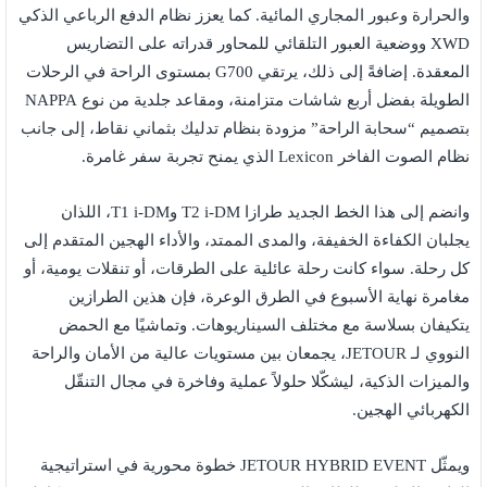
والحرارة وعبور المجاري المائية. كما يعزز نظام الدفع الرباعي الذكي
XWD ووضعية العبور التلقائي للمحاور قدراته على التضاريس
المعقدة. إضافةً إلى ذلك، يرتقي G700 بمستوى الراحة في الرحلات
الطويلة بفضل أربع شاشات متزامنة، ومقاعد جلدية من نوع NAPPA
بتصميم “سحابة الراحة” مزودة بنظام تدليك بثماني نقاط، إلى جانب
نظام الصوت الفاخر Lexicon الذي يمنح تجربة سفر غامرة.
وانضم إلى هذا الخط الجديد طرازا T2 i-DM وT1 i-DM، اللذان
يجلبان الكفاءة الخفيفة، والمدى الممتد، والأداء الهجين المتقدم إلى
كل رحلة. سواء كانت رحلة عائلية على الطرقات، أو تنقلات يومية، أو
مغامرة نهاية الأسبوع في الطرق الوعرة، فإن هذين الطرازين
يتكيفان بسلاسة مع مختلف السيناريوهات. وتماشيًا مع الحمض
النووي لـ JETOUR، يجمعان بين مستويات عالية من الأمان والراحة
والميزات الذكية، ليشكّلا حلولاً عملية وفاخرة في مجال التنقّل
الكهربائي الهجين.
ويمثّل JETOUR HYBRID EVENT خطوة محورية في استراتيجية