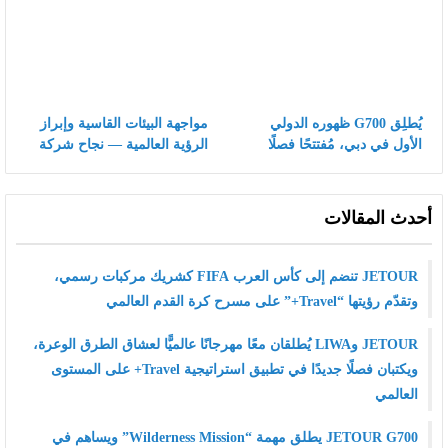
في السوق الرئيسي
يُطلِق G700 ظهوره الدولي
مواجهة البيئات القاسية وإبراز
الأول في دبي، مُفتتحًا فصلًا
الرؤية العالمية — نجاح شركة
جديدًا لعلامة JETOUR في
كايي للسيارات في اختبارات
سوق المركبات الهجينة الفاخرة
درجات الحرارة العالية في
للطرق الوعرة
الشرق الأوسط
أحدث المقالات
JETOUR تنضم إلى كأس العرب FIFA كشريك مركبات رسمي،
وتقدّم رؤيتها “Travel+” على مسرح كرة القدم العالمي
JETOUR وLIWA يُطلقان معًا مهرجانًا عالميًّا لعشاق الطرق الوعرة،
ويكتبان فصلًا جديدًا في تطبيق استراتيجية Travel+ على المستوى
العالمي
JETOUR G700 يطلق مهمة “Wilderness Mission” ويساهم في