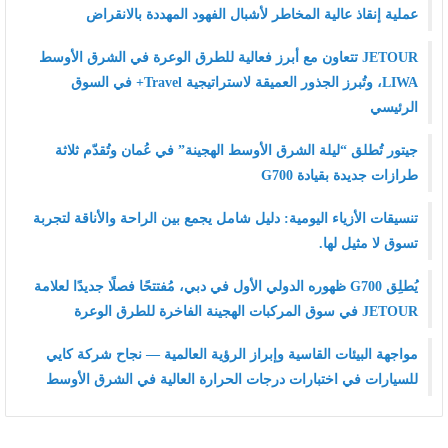
عملية إنقاذ عالية المخاطر لأشبال الفهود المهددة بالانقراض
JETOUR تتعاون مع أبرز فعالية للطرق الوعرة في الشرق الأوسط
LIWA، وتُبرز الجذور العميقة لاستراتيجية Travel+ في السوق
الرئيسي
جيتور تُطلق “ليلة الشرق الأوسط الهجينة” في عُمان وتُقدّم ثلاثة
طرازات جديدة بقيادة G700
تنسيقات الأزياء اليومية: دليل شامل يجمع بين الراحة والأناقة لتجربة
تسوق لا مثيل لها.
يُطلِق G700 ظهوره الدولي الأول في دبي، مُفتتحًا فصلًا جديدًا لعلامة
JETOUR في سوق المركبات الهجينة الفاخرة للطرق الوعرة
مواجهة البيئات القاسية وإبراز الرؤية العالمية — نجاح شركة كايي
للسيارات في اختبارات درجات الحرارة العالية في الشرق الأوسط