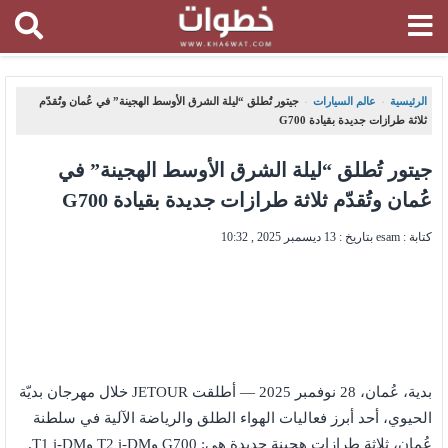
الرئيسية
عالم السيارات
جيتور تُطلق “ليلة الشرق الأوسط الهجينة” في عُمان وتُقدّم
،
،
ثلاثة طرازات جديدة بقيادة G700
جيتور تُطلق “ليلة الشرق الأوسط الهجينة” في
عُمان وتُقدّم ثلاثة طرازات جديدة بقيادة G700
كتابة : esam بتاريخ :
13 ديسمبر 2025 , 10:32
بدية، عُمان، 28 نوفمبر 2025 — أطلقت JETOUR خلال مهرجان بديّة
الحيوي، أحد أبرز فعاليات الهواء الطلق والرياضة الآلية في سلطنة
عُمان، ثلاثة طرازات هجينة جديدة هي: G700 وT2 i-DM وT1 i-DM.