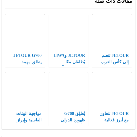
مقالات ذات صلة
JETOUR تنضم
JETOUR وLIWA
JETOUR G700
إلى كأس العرب
يُطلقان معًا
يطلق مهمة
FIFA كشريك
مهرجانًا عالميًّا
“Wilderness
مركبات رسمي،
لعشاق الطرق
Mission” ويساهم
وتقدّم رؤيتها
الوعرة، ويكتبان
في عملية إنقاذ
“Travel+” على
فصلًا جديدًا في
عالية المخاطر
مسرح كرة القدم
تطبيق استراتيجية
لأشبال الفهود
العالمي
Travel+ على
المهددة بالانقراض
المستوى العالمي
JETOUR تتعاون
يُطلِق G700
مواجهة البيئات
مع أبرز فعالية
ظهوره الدولي
القاسية وإبراز
للطرق الوعرة في
الأول في دبي،
الرؤية العالمية —
الشرق الأوسط
مُفتتحًا فصلًا جديدًا
نجاح شركة كايي