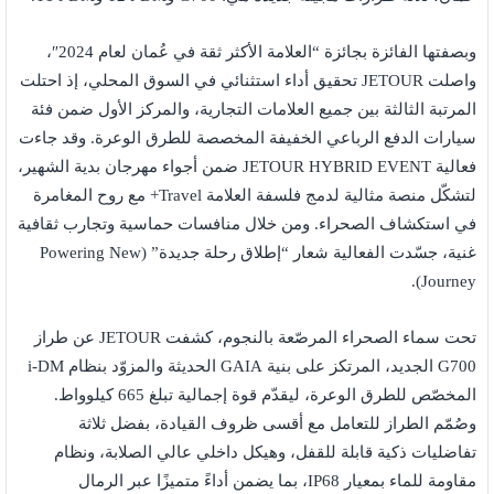
وبصفتها الفائزة بجائزة “العلامة الأكثر ثقة في عُمان لعام 2024″،
واصلت JETOUR تحقيق أداء استثنائي في السوق المحلي، إذ احتلت
المرتبة الثالثة بين جميع العلامات التجارية، والمركز الأول ضمن فئة
سيارات الدفع الرباعي الخفيفة المخصصة للطرق الوعرة. وقد جاءت
فعالية JETOUR HYBRID EVENT ضمن أجواء مهرجان بدية الشهير،
لتشكّل منصة مثالية لدمج فلسفة العلامة Travel+ مع روح المغامرة
في استكشاف الصحراء. ومن خلال منافسات حماسية وتجارب ثقافية
غنية، جسّدت الفعالية شعار “إطلاق رحلة جديدة” (Powering New
Journey).
تحت سماء الصحراء المرصّعة بالنجوم، كشفت JETOUR عن طراز
G700 الجديد، المرتكز على بنية GAIA الحديثة والمزوّد بنظام i-DM
المخصّص للطرق الوعرة، ليقدّم قوة إجمالية تبلغ 665 كيلوواط.
وصُمّم الطراز للتعامل مع أقسى ظروف القيادة، بفضل ثلاثة
تفاضليات ذكية قابلة للقفل، وهيكل داخلي عالي الصلابة، ونظام
مقاومة للماء بمعيار IP68، بما يضمن أداءً متميزًا عبر الرمال