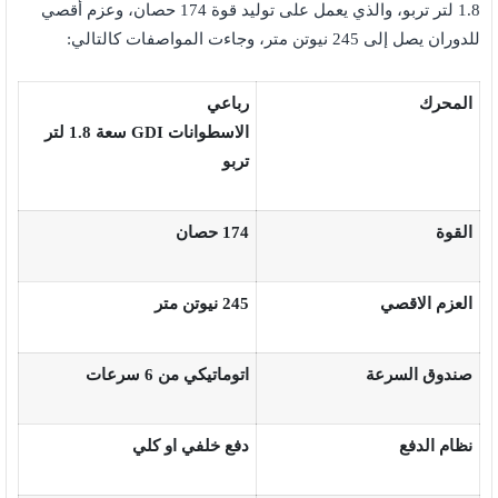
1.8 لتر تربو، والذي يعمل على توليد قوة 174 حصان، وعزم أقصي
للدوران يصل إلى 245 نيوتن متر، وجاءت المواصفات كالتالي:
المحرك
رباعي
الاسطوانات
GDI
سعة
1.8
لتر
تربو
القوة
174
حصان
العزم الاقصي
245
نيوتن متر
صندوق السرعة
اتوماتيكي من
6
سرعات
نظام الدفع
دفع خلفي او كلي