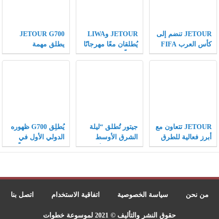
JETOUR تنضم إلى
JETOUR وLIWA
JETOUR G700
كأس العرب FIFA
يُطلقان معًا مهرجانًا
يطلق مهمة
كشريك مركبات
عالميًّا لعشاق الطرق
“Wilderness
رسمي، وتقدّم
الوعرة، ويكتبان
Mission” ويساهم
رؤيتها “Travel+”
فصلًا جديدًا في
في عملية إنقاذ
على مسرح كرة
تطبيق استراتيجية
عالية المخاطر
القدم العالمي
Travel+ على
لأشبال الفهود
المستوى العالمي
المهددة بالانقراض
JETOUR تتعاون مع
جيتور تُطلق “ليلة
يُطلِق G700 ظهوره
أبرز فعالية للطرق
الشرق الأوسط
الدولي الأول في
الوعرة في الشرق
الهجينة” في عُمان
دبي، مُفتتحًا فصلًا
الأوسط LIWA،
وتُقدّم ثلاثة طرازات
جديدًا لعلامة
وتُبرز الجذور
جديدة بقيادة G700
JETOUR في سوق
العميقة لاستراتيجية
المركبات الهجينة
Travel+ في السوق
الفاخرة للطرق
من نحن
سياسة الخصوصية
اتفاقية الاستخدام
اتصل بنا
الرئيسي
الوعرة
حقوق النشر والتأليف © 2021 لموسوعة خطوات