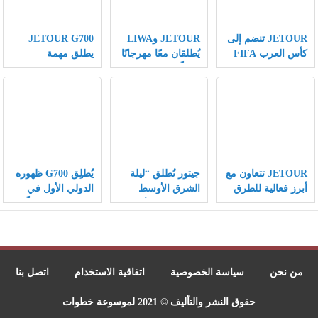
JETOUR تنضم إلى
JETOUR وLIWA
JETOUR G700
كأس العرب FIFA
يُطلقان معًا مهرجانًا
يطلق مهمة
كشريك مركبات
عالميًّا لعشاق الطرق
“Wilderness
رسمي، وتقدّم
الوعرة، ويكتبان
Mission” ويساهم
رؤيتها “Travel+”
فصلًا جديدًا في
في عملية إنقاذ
على مسرح كرة
تطبيق استراتيجية
عالية المخاطر
القدم العالمي
Travel+ على
لأشبال الفهود
المستوى العالمي
المهددة بالانقراض
JETOUR تتعاون مع
جيتور تُطلق “ليلة
يُطلِق G700 ظهوره
أبرز فعالية للطرق
الشرق الأوسط
الدولي الأول في
الوعرة في الشرق
الهجينة” في عُمان
دبي، مُفتتحًا فصلًا
الأوسط LIWA،
وتُقدّم ثلاثة طرازات
جديدًا لعلامة
وتُبرز الجذور
جديدة بقيادة G700
JETOUR في سوق
العميقة لاستراتيجية
المركبات الهجينة
Travel+ في السوق
الفاخرة للطرق
من نحن
سياسة الخصوصية
اتفاقية الاستخدام
اتصل بنا
الرئيسي
الوعرة
حقوق النشر والتأليف © 2021 لموسوعة خطوات