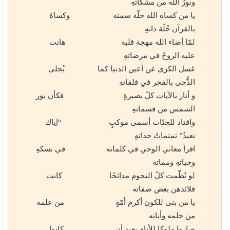
ونورُ الله من مشكاتهِ
يا من كساه الله حلّة سمته وكساهُ
بالقرآن حُلّة ذاتهِ
لمّا أضاء الله مهجة قلبه هانت
عليه الروحُ في مرضاتهِ
غسل الكرى عن أعين الدنيا كما يُجلى
الدُّجى بالفجر في فلقاتهِ
و أنار بالآيات كلّ بصيرةٍ فكأن نور
الشمس من قسماتهِ
واقتاد للجنّات أسمى موكبٍ “إياك
نعبدُ” تمتماتُ حداتهِ
اقرأ معاني الوحي في كلماته في نسكهِ
وحياتهِ ومماته
لو نُظّمت كلّ النجوم مدائحًا كانت
قلائدهن بعض صفاته
يا من بنى للكون أكرم أمّةٍ من علمه
من حلمه وأناته
صاروا ملوكا للأنام بعيد أن كانوا