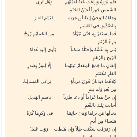
فَلَم يَرَوهُ وَزاغَت عَنهُ أَعيُنُهُم وَهَل تَرى
الشَّمس جَهراً أَعيُنُ الحَنَمِ
وَجاءَهُ الوَحيُ إِيذاناً بِهِجرَتِهِ فَيَمَّمَ الغارَ
بِالصِّدِّيقِ في الغَسَمِ
فَما اِستَقَرَّ بِهِ حَتّى تَبَوَّأَهُ مِنَ الحَمائِمِ زَوجٌ
بارِعُ الرَّنَمِ
بَنى بِهِ عُشَّهُ وَاِحتَلَّهُ سَكناً يَأوي إِلَيهِ غَداةَ
الرّيحِ وَالرّهَمِ
إِلفانِ ما جَمَعَ المِقدارُ بَينَهُما إِلّا لِسِرٍّ بِصَدرِ
الغارِ مُكتَتَمِ
كِلاهُما دَيدَبانٌ فَوقَ مَربأَةٍ يَرعَى المَسالِكَ
مِن بُعدٍ وَلَم يَنَمِ
إِن حَنَّ هَذا غَراماً أَو دَعا طَرَباً بِاسمِ الهَديلِ
أَجابَت تِلكَ بِالنَّغَمِ
يَخالُها مَن يَراها وَهيَ جاثِمَةٌ في وَكرِها كُرَةً
مَلساءَ مِن أَدَمِ
إِن رَفرَفَت سَكَنَت ظِلّاً وَإِن هَبَطَت رَوَت غَليلَ