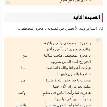
الصَّدى مِن حائِرٍ شَبِمِ
القصيدة الثانية
قال الشاعر وليد الأعظمي في قصيدته يا هجرة المصطفى:
يا هجرة المصطفى والعين باكيـة
والدمـع يجـري غزيراً من مآقيها
يا هجرة المصطفى هيّجت ساكنةً من
الجوارح كــاد اليأس يطويهـا
هيجّـت أشجاننا والله فانطـلقت منا
حناجرنا بالحـزن تأويهــا
هاجرت يا خير خلق الله قاطبــةً من
مكــة بعد ما زاد الأذى فيها
هاجرت لما رأيت الناس في ظلـمٍ وكنت
بــدراً مـــنيراً في دياجيهـا
هاجرت لما رأيت الجهل منتشـراً والشــر