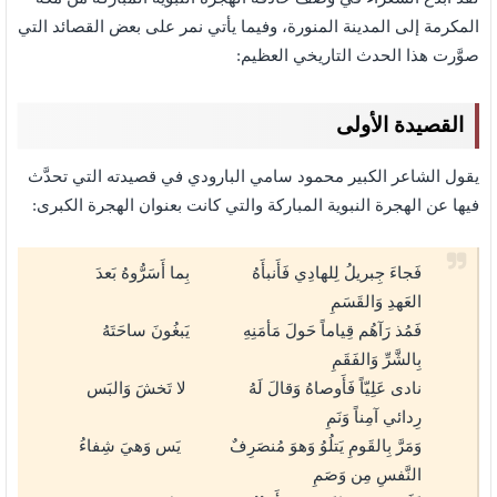
المكرمة إلى المدينة المنورة، وفيما يأتي نمر على بعض القصائد التي
صوَّرت هذا الحدث التاريخي العظيم:
القصيدة الأولى
يقول الشاعر الكبير محمود سامي البارودي في قصيدته التي تحدَّث
فيها عن الهجرة النبوية المباركة والتي كانت بعنوان الهجرة الكبرى:
فَجاءَ جِبريلُ لِلهادِي فَأَنبأَهُ بِما أَسَرُّوهُ بَعدَ
العَهدِ وَالقَسَمِ
فَمُذ رَآهُم قِياماً حَولَ مَأمَنِهِ يَبغُونَ ساحَتَهُ
بِالشَّرِّ وَالفَقَمِ
نادى عَلِيّاً فَأَوصاهُ وَقالَ لَهُ لا تَخشَ وَالبَس
رِدائي آمِناً وَنَمِ
وَمَرَّ بِالقَومِ يَتلُوُ وَهوَ مُنصَرِفٌ يَس وَهيَ شِفاءُ
النَّفسِ مِن وَصَمِ