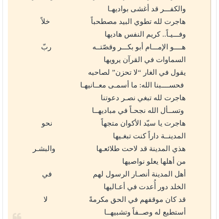
والكفـــر قد أغشى بواديهـا
هاجرت لله تطوي البيد مصطحباً خلاً
وفـــيـاً.. كريم النفس هاديها
هــــو الإمـــام أبو بكـــر وقصّتــه ربّ
السماوات في القرآن يرويها
يقول في الغار “لا تحزن” لصاحبه
فحســــبنا الله: ما أسمـى معــانيهـا
هاجرت لله تبغي نصـر دعوتنا
وتســأل الله نجحـاً في مباديهــا
هاجرت يا سيّد الأكوان متجهاً نحو
المدينــة داراً كنت تبغـيها
هذي المدينة قد لاحت طلائعـها والبشـر
من أهلها يعلو نواصيها
أهل المدينة أنصـار الرسول لهم في
الخلد دور أُعدت في أعـاليها
قد كان موقفهم في الحق مكرمةً لا
أستطيع له وصــفاً وتشبيهــا