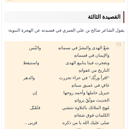
القصيدة الثالثة
يقول الشاعر صالح بن علي العمري في قصيدته عن الهجرة النبوية:
شعّ الهدى والبشرُ في بسماتهِ واليُمن
والإيمان في قسماتهِ
وتفجرت فينا ينابيع الهدى واستيقظ
التاريخ من غفواتهِ
“اقرأ وربُّك” في حراء تحررت والدهر
غافٍ في عميق سباتهِ
جبريل حاملها وأحمد روحها إن
الحديث موثّقُ برواتهِ
مُهج الملائك بالتلاوة تنتشي فتُقَبّل
الكلماتِ فوق شفاتهِ
صلى عليك الله يا من ذكره قربى ..