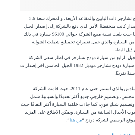
شهد العام 1966 ظهور الجيل الأول من سيارات دودج تشارجر ذات البابين والمقاعد الأربعة، والمحرك سعة 5.6
إصدار كانت منخفضةً الأمر الذي دفع بالشركة إلى إصدار الجيل
الثاني من السيارة عام 1968 والذي شهد طلبًا مرتفعًا حيث بلغت نسبة مبيع الشركة حوالي 96100 سيارة في ذلك
1 إصدار الجيل الثالث من السيارة والذي حمل تغييراتٍ تجميليةٍ شملت الشواية
 ذيل البطة.
جهةٍ أخرى فقد أنتجت شركة دودج عام 1975 الجيل الرابع من سيارة دودج تشارجر في إطار سعي الشركة
للانتقال بالسيارة إلى فئة السيارات الفاخرة، وكانت سيارة دودج تشارجر موديل 1982 الجيل الخامس آخر إصدارات
وقد شهد العام 2006 إعادة إطلاق السيارة بجيلها السادس والذي استمر حتى عام 2011، حيث قامت الشركة
سنٍ، وتصميمٍ خارجيٍ جديدٍ أكثر تحديدًا وانسيابيةً شمل
وتصميم شبكٍ قويٍ، كما جاءت خلفية السيارة أكثر التفافًا حيث
ق بما يزيد عن 15% لمعالجة عيوب الأجيال السابقة من السيارة. ويمكن الاطلاع على المزيد
موقع الرسمي لشركة دودج “
من هنا
“.