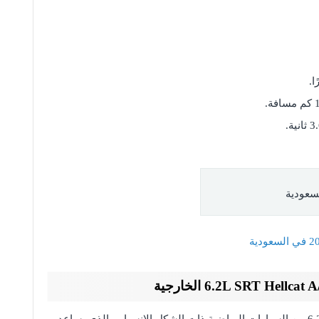
تعتبر سيارة دودج تشارجر 6.2L SRT Hellcat A/T 2022 من السيارات الرياضية ذات الشكل الانسيابي الذي يساعد