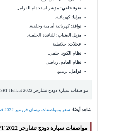
ضوء خلفي:
مؤشر استخدام الفرامل.
مرايا:
كهربائية.
نوافذ:
كهربائية أمامية وخلفية.
مزيل الضباب:
للنافذة الخلفية.
عجلات:
خلائطية.
نظام الكبح:
خلفي.
نظام العادم:
رياضي.
فرامل:
برمبو.
مواصفات سيارة دودج تشارجر 6.2L SRT Hellcat 2022 الخارجية
شاهد أيضًا:
سعر ومواصفات نيسان فرونتير 2022 في السعودية
مواصفات سيارة دودج تشارجر 6.2L SRT Hellcat A/T 2022 الداخلية