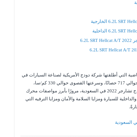
6.2L
ضية التي أطلقتها شركة دودج الأمريكية لصناعة السيارات في
المملكة العربية السعودية، حيث بلغت قوة المحرك حوالي 717 حصانًا، وسرعتها القصوى حوالي 330 كم/سا،
وسيتناول المقال التالي سعر ومواصفات سيارة دودج تشارجر 2022 في السعودية، مرورًا بأبرز مواصفات محرك
اخلية للسيارة ومزايا السلامة والأمان ومزايا الترفيه التي
رةً.