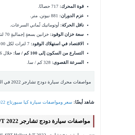
قوة المحرك:
717 حصانًا.
عزم الدوران:
881 نيوتن. متر.
ناقل الحركة:
أوتوماتيك ثُماني السرعات.
سعة خزان الوقود:
خزانين بسعةٍ إجماليةٍ 70 لترًا.
الاقتصاد في استهلاك الوقود:
7 لترات لكل 100 كم مسافة.
التسارع من السكون إلى 100 كم / سا:
خلال 3.6 ثانية.
السرعة القصوى:
328 كم / سا.
مواصفات محرك سيارة دودج تشارجر 2022 في السعودية
شاهد أيضًا:
سعر ومواصفات سيارة كيا سبورتاج 2022 في السعودية
مواصفات سيارة دودج تشارجر 6.2L SRT Hellcat A/T 2022 الخارجية