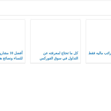
ائب ماليه فقط
كل ما تحتاج لمعرفته عن
أفضل 10 م
التداول في سوق الفوركس
للنساء ونصائح ها
المشاريع الصغير