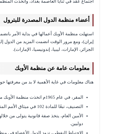
اجتماع عقد في ثنايا العاصمة بغداد، واتخذت المنظم
أعضاء منظمة الدول المصدرة للبترول
استهلت منظمة الأوبك أعمالها في بداية الأمر بانضما
الجزائر، الإمارات، ليبيا، إندونيسيا، الإمارات).
معلومات عامة عن منظمة الأوبك
هناك معلومات في غاية الأهمية لا بد من معرفتها ح
المقر، في عام 1965م اتخذت منظمة الأوبك من فيينا مقرًا لها بعد أن كان في سويسرا.
التصنيف، تبعًا للمادة 102 في ميثاق الأمم المتحدة؛ فإن منظمة الأوبك منظمة حكومية غير تجارية.
الأمين العام، يتخذ صفة قانونية يتولى من خلا
دوليين.
الاحتياط النفطي، تزود الدول الأعضاء في منظمة الأوبك نحو 40% من إجمالي ال