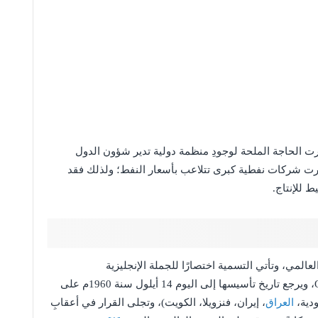
 الحاجة الملحة لوجودِ منظمة دولية تدير شؤون الدول
هرت شركات نفطية كبرى تتلاعب بأسعار النفط؛ ولذلك فقد
 للإنتاج.
ول العالمي، وتأتي التسمية اختصارًا للجملة الإنجليزية
Organization of the Petroleum Exporting Countries، ويرجع تاريخ تأسيسها إلى اليوم 14 أيلول سنة 1960م على
ودية،
العراق
، إيران، فنزويلا، الكويت)، وتجلى القرار في أعقابِ