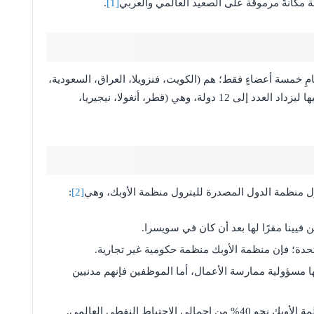
ة مكانةً مرموقة على الصعيد العالمي والعربي
[1]
.
مِ خمسة أعضاءٍ فقط؛ هم (الكويت، فنزويلا، العراق، السعودية،
إيران)، ومع مرور الوقت انضمت المزيد من الدول إليها ليزداد العدد إلى 12 دولة، وهي (قطر، أنغولا، نيجيريا،
ول منظمة الدول المصدرة للبترول منظمة الأوبك، وهي
[2]
:
لها مسؤولية ممارسة الأعمال، أما الموظفين فإنهم مدنيين
احتياط النفطي العالمي.