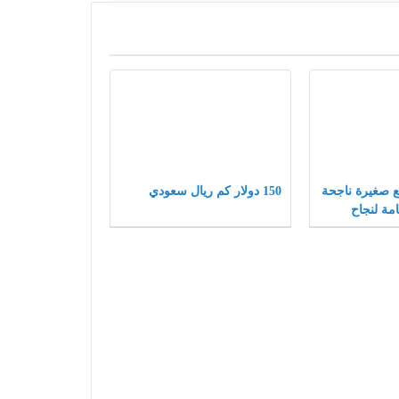
شاريع صغيرة ناجحة
150 دولار كم ريال سعودي
مة لنجاح
ة