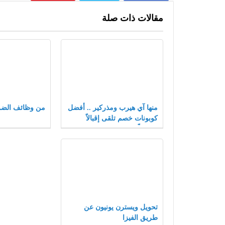
مقالات ذات صلة
منها آي هيرب ومذركير .. أفضل
من وظائف الضر
كوبونات خصم تلقى إقبالاً
متزايداً بعام 2021
تحويل ويسترن يونيون عن
طريق الفيزا