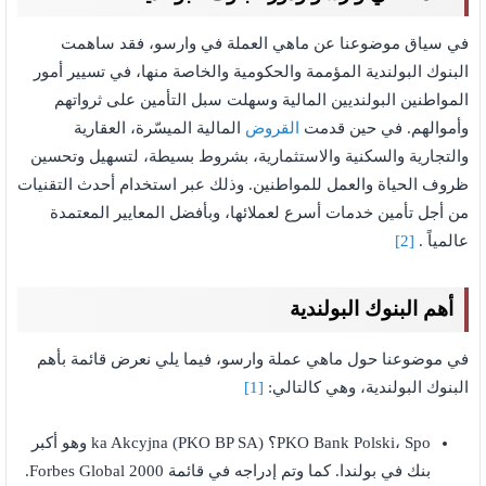
في سياق موضوعنا عن ماهي العملة في وارسو، فقد ساهمت
البنوك البولندية المؤممة والحكومية والخاصة منها، في تسيير أمور
المواطنين البولنديين المالية وسهلت سبل التأمين على ثرواتهم
وأموالهم. في حين قدمت
القروض
المالية الميسّرة، العقارية
والتجارية والسكنية والاستثمارية، بشروط بسيطة، لتسهيل وتحسين
ظروف الحياة والعمل للمواطنين. وذلك عبر استخدام أحدث التقنيات
من أجل تأمين خدمات أسرع لعملائها، وبأفضل المعايير المعتمدة
عالمياً .
[2]
أهم البنوك البولندية
في موضوعنا حول ماهي عملة وارسو، فيما يلي نعرض قائمة بأهم
البنوك البولندية، وهي كالتالي:
[1]
PKO Bank Polski، Spo؟ ka Akcyjna (PKO BP SA) وهو أكبر
بنك في بولندا. كما وتم إدراجه في قائمة Forbes Global 2000.