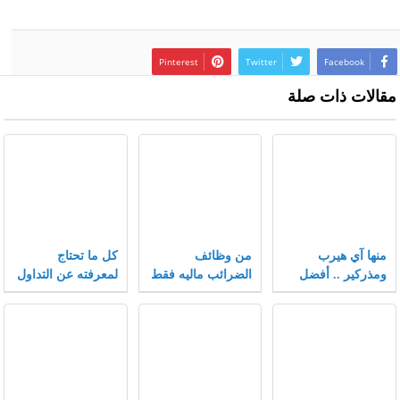
Pinterest
Twitter
Facebook
مقالات ذات صلة
منها آي هيرب
من وظائف
كل ما تحتاج
ومذركير .. أفضل
الضرائب ماليه فقط
لمعرفته عن التداول
كوبونات خصم تلقى
في سوق الفوركس
إقبالاً متزايداً بعام
2021