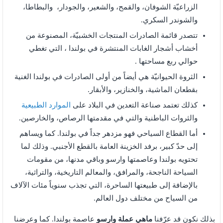
الزراعيّة الشوفان، والقمح، والشعير، والجودار، والبطاطا،
والشوندر السكري.
تتصدر قائمة الصادرات المنتجات الخشبيّة، المصنوعة من
أخشاب أشجار الغابات المنتشرة في بولندا ، التي تغطي
حوالي ربع مساحتها .
الثروة الحيوانيّة هي أيضاً من أولى الصادرات في بولندا الغنية
بقطعان الماشية، والخنازير، والأبقار.
كذلك تعتمد صناعة التعدين في البلاد على
الموارد الطبيعية
والثروات الباطنية والتي في مقدمتها الرصاص، والخارصين.
أما القطاع السياحي فهو مزدهر جداً في بولندا. كما ويساهم
إلى حدّ كبير، برفد الخزينة العامة بالقطع الأجنبي. وذلك لما
تحتويه بولندا وعاصمتها وارسو وباقي مدنها، من مقومات
السياحة الناجحة، والمرافق، والمعالم التاريخية، والتراثية،
بالإضافة إلى طبيعتها الساحرة، التي تجذب سنوياً مئات الآلاف
من السياح من مختلف دول العالم.
بذلك نكون قد عرّفنا
ماهي عملة وارسو
عاصمة بولندا. كما وعرضنا