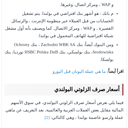
و WAP ، ومركز اتصال. وغيرها.
م بانك : هو أشهر بنك افتراضي في بولندا. يتم تشغيل
الحسابات من قبل العملاء عبر منظومة الإنترنت ، والرسائل
القصيرة ، و WAP ، ومركز الاتصال. كما ويصنف بأنه أول مشغل
شبكة افتراضية للهاتف المحمول في بولندا.
ومن البنوك أيضاً: بنك Zachodni WBK SA ، بنك Ochrony
Srodowiska، بنك بولسكي، بنك HSBC Polska DnB نورديا، بنك
بولسكا.
اقرأ أيضاً:
ما هي عملة اليونان قبل اليورو
أسعار صرف الزلوتي البولندي
فيما يلي نعرض أسعار صرف الزلوتي البولندي، في سوق الأسهم
المالية مقابل بعض العملات العربية والعالمية، بعد التعريف عن ماهي
عملة وارسو عاصمة بولندا ، وهي كالتالي:
[2]