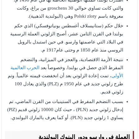
أصدرت بولندا عملتها الوطنية الخاصة بها في عام 1496 م،
والتي كانت تساوي حوالي 30 groschens من براغ، وكانت
معروفة باسم Polski zloty وهي (البولندية الذهبية).
خلال حكم (ستانيسلاف أغسطس بونياتوفسكي) الذي حكم
بولندا في القرن الثامن عشر، أصبح الزلوتي العملة الرسمية
في البلاد التي عاصمتها وارسو. في حين استبدل بالروبل
الروسي منذ عام 1850 م وحتى عام1917 م.
نتيجة الأزمة الاقتصادية، والعجز في الميزانية، والتضخم
المفرط الذي حصل في بولندا. وخصوصاً بعد
الحرب العالمية
الأولى
، تمت إعادة الزلوتي بعد أن انخفضت قيمته عالمياً. وتم
طرح زلوتي جديد في عام 1950 م (PLZ) والذي يعادل 100
زلوتي قديم.
بسبب التضخم المفرط في الستينيات من القرن الماضي، تم
إدخال زلوتي جديد (PLN) ، حيث كان 10000 زلوتي قديم (PlZ)
يساوي 1 زلوتي جديد (PLN). أو كما يعرف بالمارك البولندي.
العملة في وارسو ودور البنوك البولندية