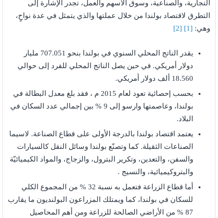
التجارية، والصناعية، وسوق الأسهم والعمل، تجدر الإشارة إلى
التطرق لاقتصاد بولندا من خلال عملتها والذي يتمثل في عدة نواحٍ،
وهي:
[1]
[2]
يقدر الناتج المحلي السنوي في بولندا بنحو 707.051 مليار
دولار أمريكي. في حين يصل الناتج المحلي للفرد إلى حوالي
18.560 ألف دولار أمريكي.
بحسب إحصائية تعود لعام 2015 م ، فقد بلغ معدل البطالة في
بولندا، وعاصمتها وارسو إلى 9 % بين إجمالي عدد السكان في
البلاد.
يعتمد اقتصاد بولندا بالدرجة الأولى على قطاع الصناعة. لاسيما
الصناعات الثقيلة. كما وتصنّع بولندا وسائل النقل كالسيارات
والسفن، والتعدين، وتكرير البترول، والزجاج، والمواد الكيميائيّة
والبتروكيميائية، والنسيج .
أما قطاع الزراعة فتعمل به نسبة 32 % من المجموع الكلي
للسكان في بولندا، كما ويمتلك المزراعون البولنديون ما يقارب
87 % من الأراضي الصالحة للزراعة ومن أهم المحاصيل