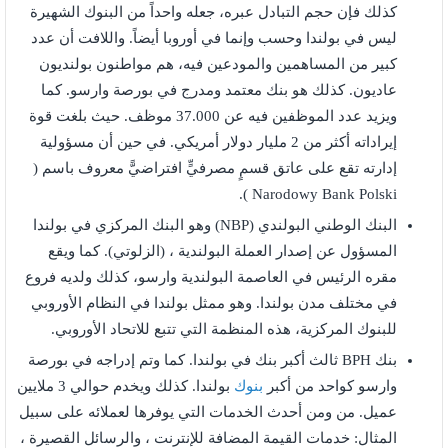
كذلك فإن حجم التبادل عبره، جعله واحداً من البنوك الشهيرة
ليس في بولندا وحسب وإنما في أوروبا أيضاً. واللافت أن عدد
كبير من المساهمين والمودعين فيه، هم مواطنون بولنديون
عاديون. كذلك هو بنك معتمد ومدرج في بورصة وارسو. كما
ويزيد عدد الموظفين فيه عن 37.000 موظف. حيث بلغت قوة
إيراداته أكثر من 2 مليار دولار أمريكي. في حين أن مسؤولية
إدارته تقع على عاتق قسمٍ مصرفيٍّ افتراضيًّ معروف باسم (
Narodowy Bank Polski ).
البنك الوطني البولندي (NBP) وهو البنك المركزي في بولندا
المسؤول عن إصدار العملة البولندية ، (الزلوتي). كما ويقع
مقره الرئيس في العاصمة البولندية وارسو، كذلك ولديه فروع
في مختلف مدن بولندا. وهو ممثل بولندا في النظام الأوروبي
للبنوك المركزية، هذه المنظمة التي تتبع للاتحاد الأوروبي.
بنك BPH ثالث أكبر بنك في بولندا. كما وتم إدراجه في بورصة
وارسو كواحد من أكبر
بنوك
بولندا. كذلك ويخدم حوالي 3 ملايين
عميل. من ومن أحدث الخدمات التي يوفرها لعملائه على سبيل
المثال: خدمات القيمة المضافة للإنترنت ، والرسائل القصيرة ،