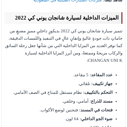
شاهد أيضًا:
شركات السيارات الصينية في السعودية
الميزات الداخلية لسيارة شانجان يوني كي 2022
تتميز سيارة شانجان يوني كي 2022 بديكورٍ داخليٍ مميزٍ مصنعٍ من
خاماتٍ ذات جودةٍ عاليةٍ وإتقانٍ عالٍ في التنفيذ واللمسات الدقيقة،
كما توفر العديد من المزايا الداخلية التي من شأنها جعل رحلة السائق
والركاب مريحةً وممتعةً، ومن أبرز المزايا الداخلية لسيارة
CHANGAN UNI K:
عدد المقاعد:
5 مقاعد.
جهاز تكييف:
تلقائي.
التحكم بالتكييف:
نظام مستقل للمناخ في الصف الأمامي.
مسند للذراع:
أمامي، وخلفي.
فتحات في المسند:
فتحتين لوضع الأكواب.
ضوء الجو الداخلي:
64 لون.