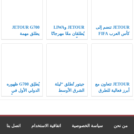
JETOUR تنضم إلى
JETOUR وLIWA
JETOUR G700
كأس العرب FIFA
يُطلقان معًا مهرجانًا
يطلق مهمة
كشريك مركبات
عالميًّا لعشاق الطرق
“Wilderness
رسمي، وتقدّم
الوعرة، ويكتبان
Mission” ويساهم
رؤيتها “Travel+”
فصلًا جديدًا في
في عملية إنقاذ
على مسرح كرة
تطبيق استراتيجية
عالية المخاطر
القدم العالمي
Travel+ على
لأشبال الفهود
المستوى العالمي
المهددة بالانقراض
JETOUR تتعاون مع
جيتور تُطلق “ليلة
يُطلِق G700 ظهوره
أبرز فعالية للطرق
الشرق الأوسط
الدولي الأول في
الوعرة في الشرق
الهجينة” في عُمان
دبي، مُفتتحًا فصلًا
الأوسط LIWA،
وتُقدّم ثلاثة طرازات
جديدًا لعلامة
وتُبرز الجذور
جديدة بقيادة G700
JETOUR في سوق
العميقة لاستراتيجية
المركبات الهجينة
Travel+ في السوق
الفاخرة للطرق
من نحن
سياسة الخصوصية
اتفاقية الاستخدام
اتصل بنا
الرئيسي
الوعرة