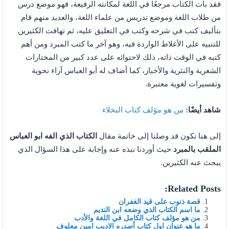
فقد بات الكتاب مرجعًا في اللغة لمكانته الرفيعة، فهو موضع درس
من طلاب اللغة وموضع تدريس من علماء اللغة، والعديد منهم قام
بتأليف كتب في شرحه وكتب في التعليق عليه، ثم تهافت الكثيرين
للتنبيه على الأغلاط الواردة فيه، وهو آخر ما كتب المبرد ومن أهم
كتبه في الوقت ذاته، ذلك لاحتوائه على عدد كبير من المختارات
الشعرية والنثرية والأخبار، كما أضاف له أبو العباس آراء نحوية
وتفسيرات لغوية معتبرة.
شاهد أيضًا:
من هو مؤلف كتاب البخلاء
إلى هنا نكون قد وصلنا إلى خاتمة مقال
الكتاب الذي الفه ابو العباس
الملقب بالمبرد
حيث أوردنا نبذه عنه وإجابة على هذا السؤال الذي
يبحث عنه الكثيرين.
Related Posts:
قصة ذنوب على قيد الغفران
ما اسم الكتاب الذي وضعه ابن النديم
من هو مؤلف كتاب الكامل في اللغة والأدب
ما هو عنوان اول كتاب أصدره الاديب امين معلوف