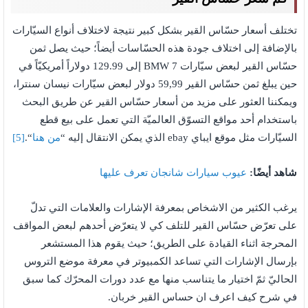
تختلف أسعار حسّاس القير بشكل كبير نتيجة لاختلاف أنواع السيّارات
بالإضافة إلى اختلاف جودة هذه الحسّاسات أيضاً؛ حيث يصل ثمن
حسّاس القير لبعض سيّارات BMW 7 إلى 129.99 دولاراً أمريكيّاً في
حين يبلغ ثمن حسّاس القير 59,99 دولار لبعض سيّارات نيسان سنترا،
ويمكننا العثور على مزيد من أسعار حسّاس القير عن طريق البحث
باستخدام أحد مواقع التسوّق العالميّة التي تعمل على بيع قطع
السيّارات مثل موقع ايباي ebay الذي يمكن الانتقال إليه “
من هنا
“.
[5]
شاهد أيضًا:
عيوب سيارات شانجان تعرف عليها
يرغب الكثير من الاشخاص بمعرفة الإشارات والعلامات التي تدلّ
على تعرّض حسّاس القير للتلف كي لا يتعرّض أحدهم لبعض المواقف
المحرجة اثناء القيادة على الطريق؛ حيث يقوم هذا المستشعر
بإرسال الإشارات التي تساعد الكمبيوتر في معرفة موضع التروس
الحاليّ ثمّ اختيار ما يتناسب منها مع عدد دورات المحرّك كما سبق
في شرح كيف اعرف ان حساس القير خربان.