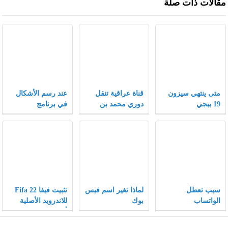
مقالات ذات صلة
متى ينتهي سيزون
قناة عراقية تنقل
عند رسم الأشكال
19 ببجي
دوري محمد بن
في برنامج
سلمان 2021
الإنكسكيب يمكن
تغيير الأشكال إلى
أشكال أخرى بتغيير
الخصائص .
سبب تعطل
لماذا تغير اسم فيس
تثبيت فيفا Fifa 22
الواتساب
بوك
للاندرويد الأصلية
والانستقرام والفيس
أخر إصدار
بوك 2021