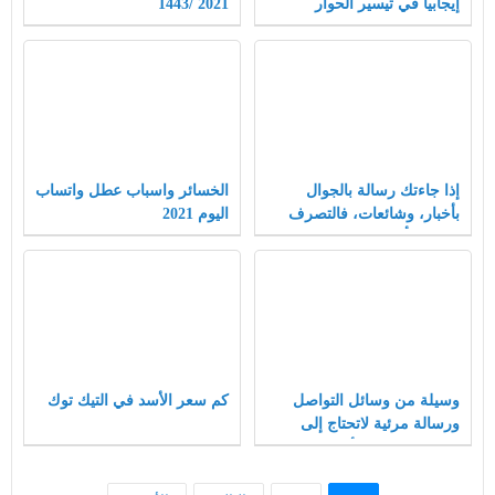
إيجابيا في تيسير الحوار
2021 /1443
والتسامح
إذا جاءتك رسالة بالجوال
الخسائر واسباب عطل واتساب
بأخبار، وشائعات، فالتصرف
اليوم 2021
الصحيح أن تقوم بنقلها كما هي
بالنسخ، وإعادة التوجيه
وسيلة من وسائل التواصل
كم سعر الأسد في التيك توك
ورسالة مرئية لاتحتاج إلى
ترجمة وحداتها الألوان
والخطوط والاضواء