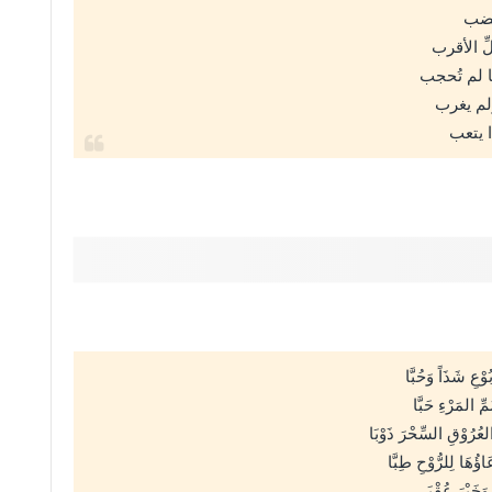
ينضب
ِ الأقرب
ا لم تُحجب
ولم يغرب
 يتعب
ْعِ شَذَاً وَحُبَّا
ّ المَرْءِ حَبَّا
عُرُوْقِ السِّحْرَ ذَوْبَا
ُهَا لِلرُّوْحِ طِبَّا
 وَخَيْرَ عُقْبَى