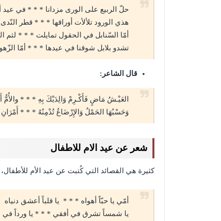
حلّ الربيع على الورى مزدانا * * * في عيد أمّ
هذي الورود تلألأت أوراقها * * * قطر النّدى ق
أمّا السّنابل في الحقول تمايلت * * * لثم ال
تشدو بلابل شوقنا في عيدها * * * أمّا الزّهور
قال الشاعر:
العَيْـشُ مَاضٍ فَأَكْـرِمْ وَالِدَيْكَ بِهِ * * * والأُمُّ أَ
وَحَسْبُهَا الحَمْلُ وَالإِرْضَاعُ تُدْمِنُهُ * * * أَمْرَانِ ب
شعر عن عيد الام للاطفال
كثيرة هي القصائد التي كُتبت عن عيد الأم للأطفال،
أمّي يا حبّاً أهواه * * * يا قلباً أعشق دنياه
يا شمساً تشرق في أفقي * * * يا ورداً في 