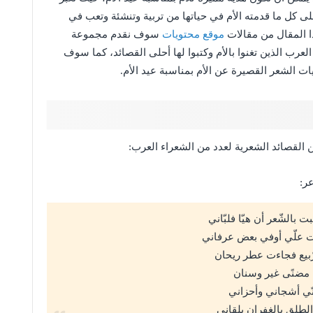
لى كل ما قدمته الأم في حياتها من تربية وتنشئة وتعب في
ذا المقال من مقالات
موقع محتويات
سوف نقدم مجموعة
عرب الذين تغنوا بالأم وكتبوا لها أحلى القصائد، كما سوف
ت الشعر القصيرة عن الأم بمناسبة عيد الأم.
ن القصائد الشعرية لعدد من الشعراء العرب:
ر:
بالشّعر أن هيّا فلبّاني
 علّي أوفي بعض عرفاني
لرّبيع فجاءت عطر ريحان
ك مضنًى غير وسنان
عنّي أشجاني وأحزاني
لطلق بالغفران يلقاني