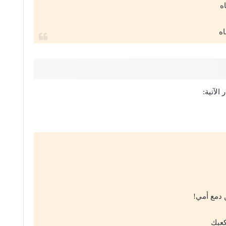
اه
اه
الآتية:
 دمع أمي!
عبك