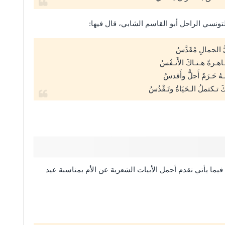
نسي الراحل أبو القاسم الشابي، قال فيها:
 الجمالِ مُقَدَّسُ
طـاهـرةً هـنـاكَ الأَنـفُسُ
ـهُ حَـرَمٌ أَجلُّ وأَقدسُ
 تـكتملُ الـحَيَاةُ وتَـقْدُسُ
يما يأتي نقدم أجمل الأبيات الشعرية عن الأم بمناسبة عيد