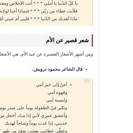
يا كلّ الدّنيا يا أملي * * * أنت الإخلاص ومعن
فلأنت عطاء من ربّي * * * فبماذا أحيا لولاه
ماذا أهديك من الدّنيا * * * قلبي أم عيني أمّ
شعر قصير عن الأم
ومن أشهر الأشعار القصيرة عن عيد الأم، هي الأشعار 
قال الشاعر محمود درويش:
أحنّ إلى خبز أمي
وقهوة أمي
ولمسة أمي
وتكبر فيّ الطفولة يوماً على صدر يوم
وأعشق عمري لأني إذا متّ، أخجل من
خذيني، إذا عدت يوماً وشاحاً لهدبك
وغطّي عظامي بعشب تعمّد من طهر ك