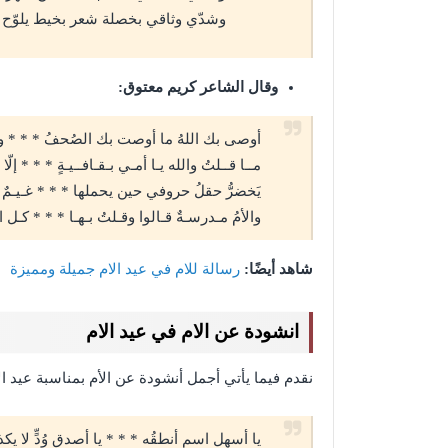
وشدّي وثاقي بخصلة شعر بخيط يلوّح 
وقال الشاعر كريم معتوق:
أوصى بك اللهُ ما أوصت بك الصُحفُ * * * و
مــا قــلتُ والله يـا أمـي بـقـافــيـةٍ * * * إلّ
يَخضرُّ حقلُ حروفي حين يحملها * * * غـيـمٌ 
والأمُ مـدرسـةٌ قـالوا وقـلتُ بـهـا * * * كـل 
شاهد أيضًا:
رسالة للام في عيد الام جميلة ومميزة
انشودة عن الام في عيد الام
نقدم فيما يأتي أجمل أنشودة عن الأم بمناسبة عيد ال
يا أسهل اسمٍ أنطقُه * * * يا أصدق وُدٍّ لا يك