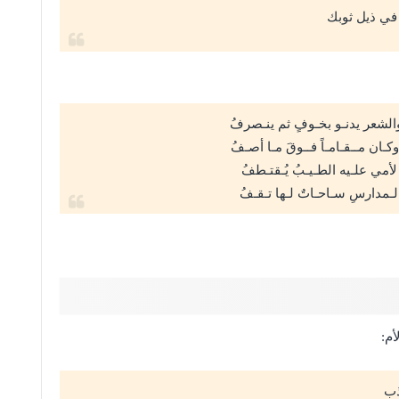
في ذيل ثوبك
الشعر يدنـو بخـوفٍ ثم ينـصرفُ
ا وكـان مــقـامـاً فــوقَ مـا أصـفُ
لأمي علـيه الطـيـبُ يُـقتـطفُ
الـمدارسِ سـاحـاتٌ لـها تـقـفُ
أم:
ذب