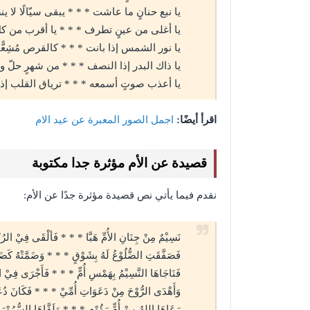
يا نبع حنانٍ ما عاشت * * * يبقى سيّالًا لا 
يا أغلى من عينٍ تطرف * * * يا أقرب من كلّ
يا نور الشمس إذا بانت * * * كالقرص مُشِعًّ
يا ذاك البدر إذا النصف * * * من شهرٍ حلّ 
يا أعذب صوتٍ أسمعه * * * ترياق القلب إذا
اقرأ أيضًا:
اجمل الصور المعبرة عن عيد الام
قصيدة عن الأم مؤثرة جدا مكتوبة
نقدم فيما يأتي نص قصيدة مؤثرة جدًا عن الأم:
نَسِيْمٌ مِنْ جِنَانِ الأُمِّ هَبَّا * * * فَألْقَى فِيْ الرُبُو
فَصَفَّقَتِ الضُّلُوْعُ لَهُ بِشَوْقٍ * * * وَضَمَّتْهُ كَضَمِ
فَنَاجَاهَا النَّسِيْمُ بِهَمْسِ أُمٍّ * * * فَأَجْرَى فِيْ ال
وَأَهْدَى الرُّوْحَ مِنْ دَعَوَاتِ أُمِّيْ * * * فَكَانَ دُعَاؤ
رَعَاهَا اللهُ مِنْ أُمٍّ رَؤُوْمٍ * * * وَلَقَّاهَا السُّرُوْرَ