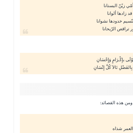
ي زيّنّ البستانا
د زادها ألوانا
نّسيم خدودها نشوانا
 تراقص الرّيحانا
وْلَى بإِكْـرَامٍ وَإِحْسَانِ
ِالفَضْلِ نَالاَ كُلَّ إِنْسَانِ
 ومن هذه القصائد:
العمر شذاه