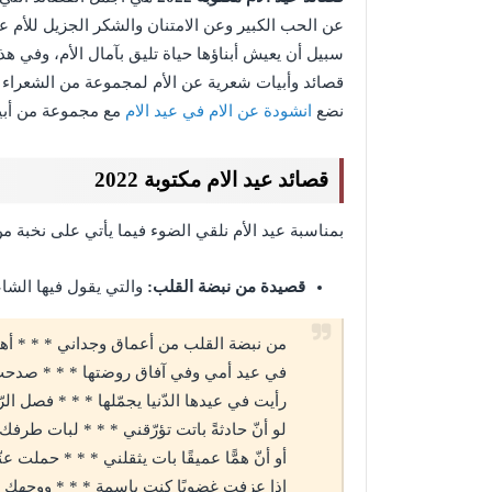
عن الحب الكبير وعن الامتنان والشكر الجزيل للأم ع
سبيل أن يعيش أبناؤها حياة تليق بآمال الأم، وفي ه
قصائد وأبيات شعرية عن الأم لمجموعة من الشعراء ال
نضع
انشودة عن الام في عيد الام
مع مجموعة من أبيا
قصائد عيد الام مكتوبة 2022
بمناسبة عيد الأم نلقي الضوء فيما يأتي على نخبة م
قصيدة من نبضة القلب:
والتي يقول فيها الشاع
من نبضة القلب من أعماق وجداني * * * أهبت 
في عيد أمي وفي آفاق روضتها * * * صدحت
رأيت في عيدها الدّنيا يجمّلها * * * فصل ا
لو أنّ حادثةً باتت تؤرّقني * * * لبات طرف
أو أنّ همًّا عميقًا بات يثقلني * * * حملت 
إذا عزفت غضوبًا كنت باسمة * * * ووجهك ا