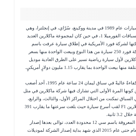
تأسست شركة ماكلارين كشركةٍ مستقلةٍ لصناعة السيارات عام 1989 في مدينة ووكينغ، سُرّاي، في إنجلترا، وهي
تعمل بشكلٍ وثيقٍ مع فريق ماكلارين المتخصص في سباقات الفورميلا 1، في حين كان لمجموعة ماكلارين العديد
ا لشركة فورد الأمريكية في إطلاق سيارة عرفت باسم
ماكلارين M81 Mustang عام 1981، حيث أنتجت شركة فورد 250 سيارة من هذا النوع وبيعت الواحدة منها بسعر
ريكيٍ. وقد شهد العام 1992 إطلاق ماكلارين لأول سيارة رياضية تسير على الطرق العادية موديل
ومن جهةٍ أخرى فقد أثبتت سيارة ماكلارين F1 GTR كفاءةً عاليةً في سباق ليمان 24 ساعة عام 1995، أحد أصعب
كونها المرة الأولى التي تشارك فيها شركة ماكلارين في مثل
السباق تمكنت من احتلال المراكز الأول، والثالث، والرابع،
والخامس، والثالث عشر، الأمر الذي منح سيارة ماكلارين F1 لقب أسرع سيارة حيث بلغت سرعتها ما يقارب 391
وقد شهد العام 2011 إطلاق سيارة ماكلارين الخارقة المعروقة باسم سي 12 محدودة العدد، توالى بعدها إصدار
الشركة لسيارات رياضية بمعدل سيارة واحدة في العام حتى عام 2015 الذي شهد بداية إصدار الشركة لموديلات