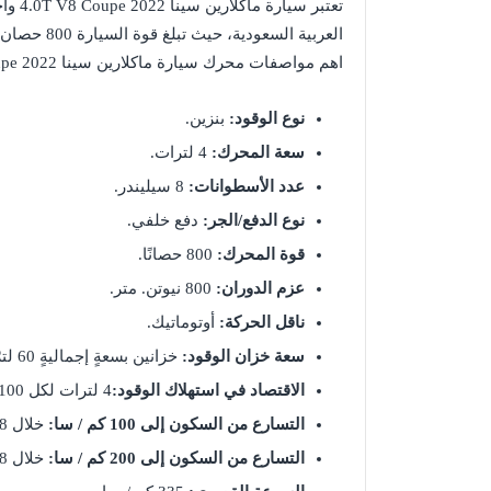
تعتبر
العربية الس
اهم مواصفات محرك سيارة ماكلارين سينا 4.0T V8 Coupe 2022 الموجودة في الأسواق السعودية:
نوع الوقود:
بنزين.
سعة المحرك:
4 لترات.
عدد الأسطوانات:
8 سيليندر.
نوع الدفع/الجر:
دفع خلفي.
قوة المحرك:
800 حصانًا.
عزم الدوران:
800 نيوتن. متر.
ناقل الحركة:
أوتوماتيك.
سعة خزان الوقود:
خزانين بسعةٍ إجماليةٍ 60 لترًا.
الاقتصاد في استهلاك الوقود:
4 لترات لكل 100 كم مسافة.
التسارع من السكون إلى 100 كم / سا:
خلال 2.8 ثانية.
التسارع من السكون إلى 200 كم / سا:
خلال 6.8 ثانية.