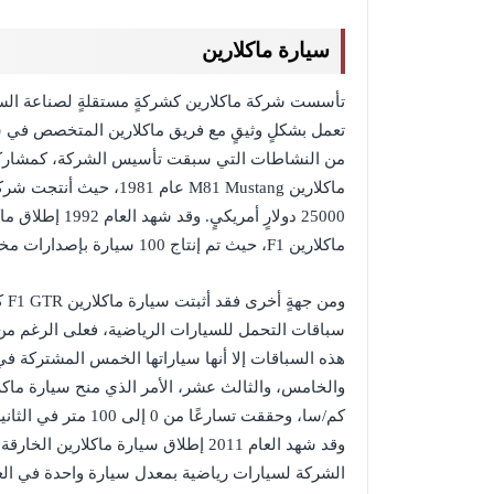
سيارة ماكلارين
من النشاطات التي سبقت تأسيس الشركة، كمشاركته
25000 دولارٍ أم
ماكلارين F1، حيث تم إنتاج 100 سيارة بإصدارات مختلفة منها بيعت الواحدة بما يقارب 1.15 مليون دولارٍ أمريكيٍ.
سباقات التحمل للسيارات الرياضية، فعلى الرغم من 
هذه السباقات إلا أنها سياراتها الخمس المشتركة في 
كم/سا، وحققت تسارعًا من 0 إلى 100 متر في الثانية خلال 3.2 ثانية.