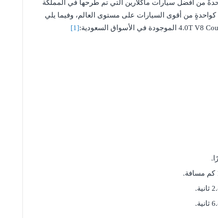
 سيارة ماكلارين سينا 4.0T V8 Coupe 2022 واحدةً من أفضل سيارات ماكلارين التي تم طرحها في المملكة
عودية، حيث تبلغ قوة السيارة 800 حصان كواحدةٍ من أقوى السيارات على مستوى العالم، وفيما يلي
[1]