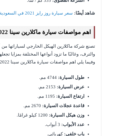
السرعة القصوى:
335 كم / سا.
شاهد أيضًا:
سعر سيارة روز رايز 2021 في السعودية
اهم مواصفات سيارة ماكلارين سينا 4.0T V8 Coupe 2022 الخارجية
تصنع شركة ماكلارين الهيكل الخارجي لسياراتها من أ
والترف، وغالبًا ما تزود أنواعها المختلفة بمزايا تجع
وفيما يلي اهم مواصفات سيارة ماكلارين سينا 4.0T V8 Coupe 2022 الخارجية:
طول السيارة:
4744 مم.
عرض السيارة:
2153 مم.
ارتفاع السيارة:
1195 مم.
قاعدة عجلات السيارة:
2670 مم.
وزن هيكل السيارة:
1200 كيلو غرامًا.
عدد الأبواب:
3 أبواب.
باب خلفي:
كهربائي.