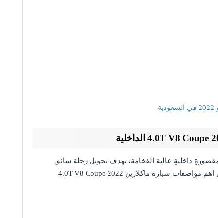
ة
 سيارة ماكلارين سينا 4.0T V8 Coupe 2022 بمقصورةٍ داخليةٍ عالية الفخامة، بهدف تحويل رحلة سائق
السيارة والراكب إلى جانبه رحلةً مريحةً ومثيرةً، ومن اهم مواصفات سيارة ماكلارين 4.0T V8 Coupe 2022