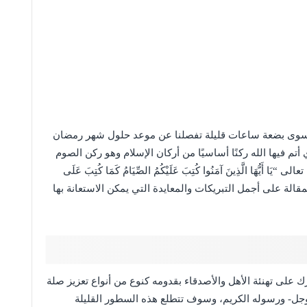
 سوى بضعة ساعات قليلة تفصلنا عن موعد حلول شهر رمضان
أتم فيها الله ركنًا أساسيًا من أركان الإسلام وهو ركن الصوم
هَا الَّذِينَ آمَنُوا كُتِبَ عَلَيْكُمُ الصِّيَامُ كَمَا كُتِبَ عَلَى
طلع هذه المقالة على أجمل التبريكات والمعايدة التي يمكن الاستعانة بها
لى تهنئة الأهل والأصدقاء بقدومه كنوع من أنواع تعزيز صلة
ز وجل- ورسوله الكريم، وسوف تتطلع هذه السطور القليلة