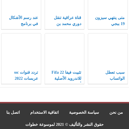
متى ينتهي سيزون
قناة عراقية تنقل
عند رسم الأشكال
19 ببجي
دوري محمد بن
في برنامج
سلمان 2021
الإنكسكيب يمكن
تغيير الأشكال إلى
أشكال أخرى بتغيير
الخصائص .
سبب تعطل
تثبيت فيفا Fifa 22
تردد قنوات ssc
الواتساب
للاندرويد الأصلية
عربسات 2022
والانستقرام والفيس
أخر إصدار
بوك 2021
من نحن
سياسة الخصوصية
اتفاقية الاستخدام
اتصل بنا
حقوق النشر والتأليف © 2021 لموسوعة خطوات