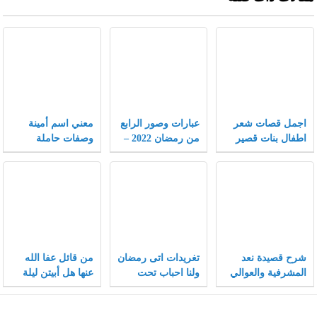
اجمل قصات شعر
عبارات وصور الرابع
معني اسم أمينة
اطفال بنات قصير
من رمضان 2022 –
وصفات حاملة
جدا 2022 جديدة
موقع محتويات
الاسم وحكم
التسمية به في
الإسلام
شرح قصيدة نعد
تغريدات اتى رمضان
من قائل عفا الله
المشرفية والعوالي
ولنا احباب تحت
عنها هل أبيتن ليلة
التراب تويتر 2022