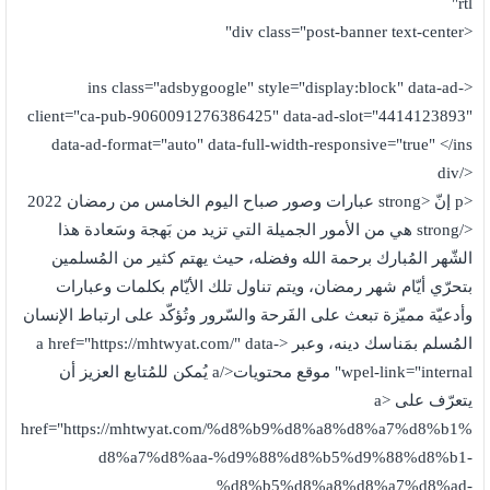
rtl"
<div class="post-banner text-center"
<ins class="adsbygoogle" style="display:block" data-ad-
client="ca-pub-9060091276386425" data-ad-slot="4414123893"
data-ad-format="auto" data-full-width-responsive="true" </ins
</div
<p إنّ <strong عبارات وصور صباح اليوم الخامس من رمضان 2022
</strong هي من الأمور الجميلة التي تزيد من بَهجة وسَعادة هذا
الشّهر المُبارك برحمة الله وفضله، حيث يهتم كثير من المُسلمين
بتحرّي أيّام شهر رمضان، ويتم تناول تلك الأيّام بكلمات وعبارات
وأدعيّة مميّزة تبعث على الفَرحة والسّرور وتُؤكّد على ارتباط الإنسان
المُسلم بمَناسك دينه، وعبر <a href="https://mhtwyat.com/" data-
wpel-link="internal" موقع محتويات</a يُمكن للمُتابع العزيز أن
يتعرّف على <a
href="https://mhtwyat.com/%d8%b9%d8%a8%d8%a7%d8%b1%
d8%a7%d8%aa-%d9%88%d8%b5%d9%88%d8%b1-
%d8%b5%d8%a8%d8%a7%d8%ad-