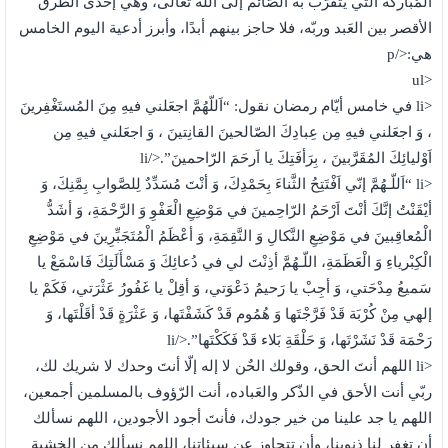
المُباركة التي يتقرّب به الصّائم إلى الله تعالى، وهي إحدى الطّرق
الأقصر بين العَبد وربّه، فلا حاجز بينهم أبدًا، وأبرز أدعية اليوم الخامس
هي:</p
<ul
<li في خامس أيّام رمضان نقول: “اَللّهُمَّ اجعَلني فيهِ مِنَ المُستَغْفِرينَ
، وَ اجعَلني فيهِ مِن عِبادِكَ الصّالحينَ القانِتينَ ، وَ اجعَلني فيهِ مِن
اَوْليائِكَ المُقَرَّبينَ ، بِرَأفَتِكَ يا اَرحَمَ الرّاحمينَ”.</li
<li “اَللّـهُمَّ إنّي اَفْتَتِحُ الثَّناءَ بِحَمْدِكَ، وَ أنْتَ مُسَدِّدٌ لِلصَّوابِ بِمَّنِكَ، وَ
أيْقَنْتُ إنَّكَ أنْتَ اَرْحَمُ الرّاحِمينَ في مَوْضِعِ الْعَفْوِ وَ الرَّحْمَةِ، وَ أشَدُّ
الْمُعاقِبينَ في مَوْضِعِ النَّكالِ وَ النَّقِمَةِ، وَ أعْظَمُ الْمُتَجَبِّرِينَ في مَوْضِعِ
الْكِبْرياءِ وَ الْعَظَمَةِ، اللّـهُمَّ أذِنْتَ لي في دُعائِكَ وَ مَسْأَلَتِكَ فَاسْمَعْ يا
سَميعُ مِدْحَتي، وَ أجِبْ يا رَحيمُ دَعْوَتي، وَ أقِلْ يا غَفُورُ عَثْرَتي، فَكَمْ يا
إلهي مِنْ كُرْبَة قَدْ فَرَّجْتَها وَ هُمُوم قَدْ كَشَفْتَها، وَ عَثْرَةٍ قَدْ أقَلْتَها، وَ
رَحْمَة قَدْ نَشَرْتَها، وَ حَلْقَةِ بَلاء قَدْ فَكَكْتَها”.</li
<li اللهم أنتَ الحق، وقولك الحٌن لا إله إلّا أنتَ وحدك لا شريك لك،
ربّي أنت الأحق في الذّكر والعَباده، أنت الرّؤوف بالمسلمين أجمعين،
اللهم يا جد علينا من خير جودك، فأنتَ أجود الأجودين، اللهم نسألك
أن تغفر لنا ذنوبنا، وأن تتجاوز عن سيئاتنا، اللهم نسألك من الخشية