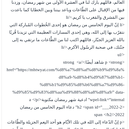
العالم، فاللهم بارك لنا في العشرة الأولى من شهر رمضان، وزدنا
فيها من الإقبال على الطّاعات وباعد بيننا وبين الخطايا كما باعدت
بين المَشرق والمَغرب يا كريم.</li
<li إنّ اليوم الخامس من رمضان هو إحدى الخُطوات المُباركة التي
نتقرّب بها إلى الله، وهي إحدى المسارات العظيمة التي تزيدنا قُربًا
بالله العزيز الجبّار، فاللهم اكتب لنا من الطَّاعات ما نرتقي به إلى
جنّتك، في صحبة الرسّول الأكرم.</li
</ul
<p <strong شاهد أيضًا:</strong <a
href="https://mhtwyat.com/%d8%a7%d8%af%d8%b9%d9%8a%
d8%a9-%d8%b4%d9%87%d8%b1-
%d8%b1%d9%85%d8%b6%d8%a7%d9%86-
%d9%85%d9%83%d8%aa%d9%88%d8%a8%d8%a9/" data-
wpel-link="internal" ادعية شهر رمضان مكتوبة</a </p
<h2 <span id="___2022-2" دعاء اليوم الخامس من رمضان
2022</span </h2
<p إنّ الدّعاء إلى الله في تلك الأيّام هو أحد النِعم الجزيلة والطّاعات