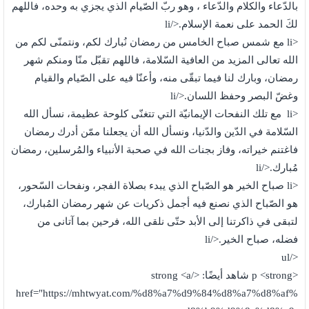
بالدّعاء والكلام والدّعاء ، وهو ربّ الصّيام الذي يجزي به وحده، فاللهم
لكَ الحمد على نعمة الإسلام.</li
<li مع شمس صباح الخامس من رمضان نُبارك لكم، ونتمنّى لكم من
الله تعالى المزيد من العافية السّلامة، فاللهم تقبّل منّا ومنكم شهر
رمضان، وبارك لنا فيما تبقّى منه، وأعنّا فيه على الصّيام والقيام
وغضّ البصر وحفظ اللسان.</li
<li مع تلك النفحات الإيمانيّة التي تتغنّى كلوحة عظيمة، نسأل الله
السّلامة في الدّين والدّنيا، ونسأل الله أن يجعلنا ممّن أدرك رمضان
فاغتنم خيراته، وفاز بجنات الله في صحبة الأنبياء والمُرسلين، رمضان
مُبارك.</li
<li صباح الخير هو الصّباح الذي يبدء بصلاة الفجر، ونفحات السّحور،
هو الصّباح الذي نصنع فيه أجمل ذكريات عن شهر رمضان المُبارك،
لتبقى في ذاكرتنا إلى الأبد حتّى نلقى الله، فرحين بما آتانى من
فضله، صباح الخير.</li
</ul
<p <strong شاهد أيضًا: </strong <a
href="https://mhtwyat.com/%d8%a7%d9%84%d8%a7%d8%af%