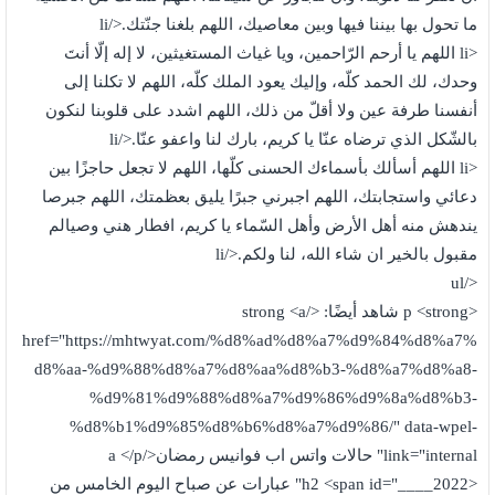
ما تحول بها بيننا فيها وبين معاصيك، اللهم بلغنا جنّتك.</li
<li اللهم يا أرحم الرّاحمين، ويا غياث المستغيثين، لا إله إلّا أنتَ
وحدك، لك الحمد كلّه، وإليك يعود الملك كلّه، اللهم لا تكلنا إلى
أنفسنا طرفة عين ولا أقلّ من ذلك، اللهم اشدد على قلوبنا لنكون
بالشّكل الذي ترضاه عنّا يا كريم، بارك لنا واعفو عنّا.</li
<li اللهم أسألك بأسماءك الحسنى كلّها، اللهم لا تجعل حاجزًا بين
دعائي واستجابتك، اللهم اجبرني جبرًا يليق بعظمتك، اللهم جبرصا
يندهش منه أهل الأرض وأهل السّماء يا كريم، افطار هني وصيالم
مقبول بالخير ان شاء الله، لنا ولكم.</li
</ul
<p <strong شاهد أيضًا: </strong <a
href="https://mhtwyat.com/%d8%ad%d8%a7%d9%84%d8%a7%
d8%aa-%d9%88%d8%a7%d8%aa%d8%b3-%d8%a7%d8%a8-
%d9%81%d9%88%d8%a7%d9%86%d9%8a%d8%b3-
%d8%b1%d9%85%d8%b6%d8%a7%d9%86/" data-wpel-
link="internal" حالات واتس اب فوانيس رمضان</a </p
<h2 <span id="____2022" عبارات عن صباح اليوم الخامس من