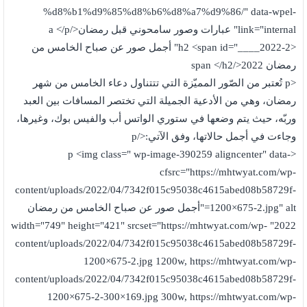
%d8%b1%d9%85%d8%b6%d8%a7%d9%86/" data-wpel-
link="internal" عبارات وصور سامحوني قبل رمضان</a </p
<h2 <span id="____2022-2" أجمل صور عن صباح الخامس من
رمضان 2022</span </h2
<p تُعتبر من الصّور المميّزة التي تتتناول دعاء الخامس من شهر
رمضان، وهي من الأدعية الجميلة التي تختصر المسافات بين العبد
وربّه، حيث يتم وضعها في ستوري الواتس أب والفيس بوك، وغيرها،
وجاءت في أجمل حالاتها، وفق الآتي:</p
<p <img class=" wp-image-390259 aligncenter" data-
cfsrc="https://mhtwyat.com/wp-
content/uploads/2022/04/7342f015c95038c4615abed08b58729f-
1200×675-2.jpg" alt="أجمل صور عن صباح الخامس من رمضان
2022" width="749" height="421" srcset="https://mhtwyat.com/wp-
content/uploads/2022/04/7342f015c95038c4615abed08b58729f-
1200×675-2.jpg 1200w, https://mhtwyat.com/wp-
content/uploads/2022/04/7342f015c95038c4615abed08b58729f-
1200×675-2-300×169.jpg 300w, https://mhtwyat.com/wp-