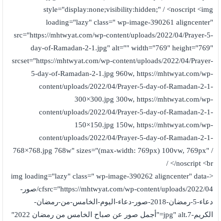
style="display:none;visibility:hidden;" / <noscript <img
loading="lazy" class=" wp-image-390261 aligncenter"
src="https://mhtwyat.com/wp-content/uploads/2022/04/Prayer-5-
day-of-Ramadan-2-1.jpg" alt="" width="769" height="769"
srcset="https://mhtwyat.com/wp-content/uploads/2022/04/Prayer-
5-day-of-Ramadan-2-1.jpg 960w, https://mhtwyat.com/wp-
content/uploads/2022/04/Prayer-5-day-of-Ramadan-2-1-
300×300.jpg 300w, https://mhtwyat.com/wp-
content/uploads/2022/04/Prayer-5-day-of-Ramadan-2-1-
150×150.jpg 150w, https://mhtwyat.com/wp-
content/uploads/2022/04/Prayer-5-day-of-Ramadan-2-1-
768×768.jpg 768w" sizes="(max-width: 769px) 100vw, 769px" /
</noscript <br /
<img loading="lazy" class=" wp-image-390262 aligncenter" data-
cfsrc="https://mhtwyat.com/wp-content/uploads/2022/04/صور-
دعاء-5-رمضان-2018-صور-دعاء-اليوم-الخامس-من-رمضان-
الكريم-7.jpg" alt="أجمل صور عن صباح الخامس من رمضان 2022"