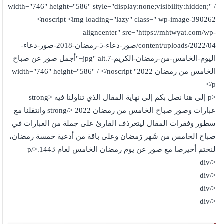
width="746" height="586" style="display:none;visibility:hidden;" /
<noscript <img loading="lazy" class=" wp-image-390262
aligncenter" src="https://mhtwyat.com/wp-
content/uploads/2022/04/صور-دعاء-5-رمضان-2018-صور-دعاء-
اليوم-الخامس-من-رمضان-الكريم-7.jpg" alt="أجمل صور عن صباح
الخامس من رمضان 2022" width="746" height="586" / </noscript
</p
<p إلى هنا نصل بكم إلى نهاية المقال الذي تناولنا فيه <strong
عبارات وصور صباح الخامس من رمضان 2022 </strong وانتقلنا مع
سطور وفقرات المقال ليتعرذف القارئ على جملة من العبارات في
صباح الخامس من شَهر رَمضان وعلى باقة من أدعية خمسة رمضان،
لنختم أخيرصا مع صور عن يوم رمضان الخامس لعام 1443.</p
</div
</div
</div
</div