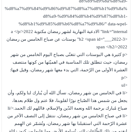
d8%b9%d9%8a%d8%a9-
%d8%a7%d9%84%d9%86%d9%87%d8%a7%d8%b1%d9%8a%
d8%a9-%d9%84%d8%b4%d9%87%d8%b1-
%d8%b1%d9%85%d8%b6%d8%a7%d9%86/" data-wpel-
link="internal" الادعية النهارية لشهر رمضان مكتوبة 2022</a </p
<h2 <span id="___2022-3" بوستات عن صباح الخامس من رمضان
2022</span </h2
<p كثيرة هي البوستات التي تتغنّى بصباح اليوم الخامس من شهر
رمضان، حيث تنطلق تلك المناسبة في اهميّتها من كونها منتصف
العشرة الأولى من الرّحمة، التي بدء معها شهر رمضان، وقيل فيها:
</p
<ul
<li في الخامس من شهر رمضان، نسأل الله أن يُبارك لنا ولكم، وأن
يجعل من شمس هذا الصّباح نورًا لقلوبنا، فلا عتم ول ظلام بعدها،
صباح مُبارك برحمة الله ونعمة الدّين والإسلام، فاللهم لك الحمد.</li
<li في صباح الخامس من شهر رمضان، ننتقل إلى النصف الآخر من
عشرة الرّحمة التي استقبلنا بها شهر رمضان، ونُشمّر عن الهِمم
لنغنم من تلك الطّاعات التي تُساوي الأرض وما عليها من كنوز زائلة.