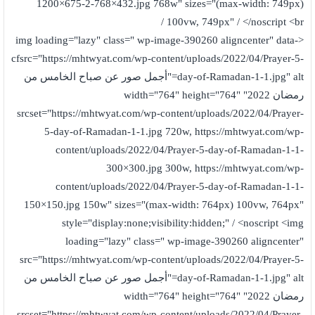
1200×675-2-768×432.jpg 768w" sizes="(max-width: 749px)
100vw, 749px" / </noscript <br /
<img loading="lazy" class=" wp-image-390260 aligncenter" data-
cfsrc="https://mhtwyat.com/wp-content/uploads/2022/04/Prayer-5-
day-of-Ramadan-1-1.jpg" alt="أجمل صور عن صباح الخامس من
رمضان 2022" width="764" height="764"
srcset="https://mhtwyat.com/wp-content/uploads/2022/04/Prayer-
5-day-of-Ramadan-1-1.jpg 720w, https://mhtwyat.com/wp-
content/uploads/2022/04/Prayer-5-day-of-Ramadan-1-1-
300×300.jpg 300w, https://mhtwyat.com/wp-
content/uploads/2022/04/Prayer-5-day-of-Ramadan-1-1-
150×150.jpg 150w" sizes="(max-width: 764px) 100vw, 764px"
style="display:none;visibility:hidden;" / <noscript <img
loading="lazy" class=" wp-image-390260 aligncenter"
src="https://mhtwyat.com/wp-content/uploads/2022/04/Prayer-5-
day-of-Ramadan-1-1.jpg" alt="أجمل صور عن صباح الخامس من
رمضان 2022" width="764" height="764"
srcset="https://mhtwyat.com/wp-content/uploads/2022/04/Prayer-