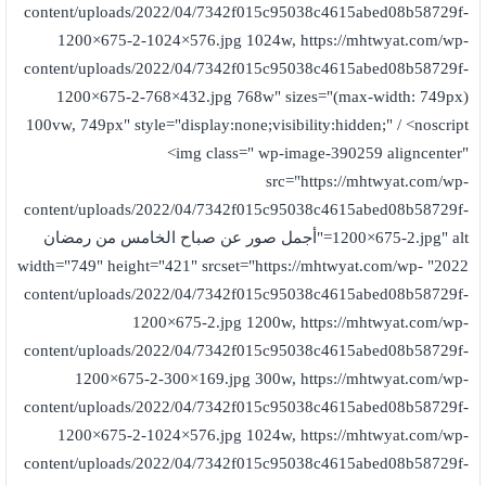
content/uploads/2022/04/7342f015c95038c4615abed08b58729f-
1200×675-2-1024×576.jpg 1024w, https://mhtwyat.com/wp-
content/uploads/2022/04/7342f015c95038c4615abed08b58729f-
1200×675-2-768×432.jpg 768w" sizes="(max-width: 749px)
100vw, 749px" style="display:none;visibility:hidden;" / <noscript
<img class=" wp-image-390259 aligncenter"
src="https://mhtwyat.com/wp-
content/uploads/2022/04/7342f015c95038c4615abed08b58729f-
1200×675-2.jpg" alt="أجمل صور عن صباح الخامس من رمضان
2022" width="749" height="421" srcset="https://mhtwyat.com/wp-
content/uploads/2022/04/7342f015c95038c4615abed08b58729f-
1200×675-2.jpg 1200w, https://mhtwyat.com/wp-
content/uploads/2022/04/7342f015c95038c4615abed08b58729f-
1200×675-2-300×169.jpg 300w, https://mhtwyat.com/wp-
content/uploads/2022/04/7342f015c95038c4615abed08b58729f-
1200×675-2-1024×576.jpg 1024w, https://mhtwyat.com/wp-
content/uploads/2022/04/7342f015c95038c4615abed08b58729f-