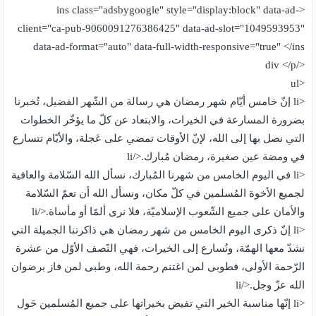
<ins class="adsbygoogle" style="display:block" data-ad-
client="ca-pub-9060091276386425" data-ad-slot="1049593953"
data-ad-format="auto" data-full-width-responsive="true" </ins
</div </p
<ul
<li إنّ خامس أيّام شهر رمضان هي رسالة من الشّهر الفضيل، تُخبرنا
بضرورة المسارعة في الخيرات، والابتعاد عن كلّ ما يؤخّر الخطوات
التي نصل بها إلى الله، لإنّ الأوقات تمضي على عَجلة، والأيّام تتسارع
في ومضة عين صغيرة، رمضان مُبارك.</li
<li في اليوم الخامس من شهرنا المُبارك، نسأل الله السّلامة والعافية
لجميع الأخوة المُسلمين في كلّ مكان، ونسأل الله أن تعمّ السّلامة
والأمان على جميع الشّعوب الإسلاميّة، فلا نرى ألمًا أو مأساة.</li
<li إنّ ذكرى اليوم الخامس من شهر رمضان هي ذاكرتنا الجميلة التي
نشدّ معها الهمّة، ونُسارع إلى الخيرات، فهي النًصف الأوّل من عشرة
الرّحمة الأولى، فطوبى لمن اغتنم رحمة الله، وطبى لمن فاز برضوان
الله عزّ وجل.</li
<li إنّها مناسبة الخير التي تفيض بخيراتها على جميع المُسلمين حَول