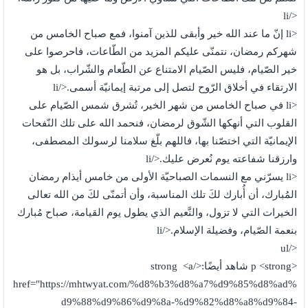
</li
<li إنّ ما عند الله خير وأبقى للذين آمنوا، فمع صباح الخامس من
شهركم رمضان، نتمنّى عليكم المزيد من الطّاعات، فاحرصوا على
خير الصّيام، فليس الصّيام الامتناع عن الطّعام والشّراب، بل هو
الارتقاء في أخلاق الرّوح لتصل إلى مرتبة إيمانيّة أسمى.</li
<li في صباح الخامس من شهر الخير، تُشرق شمس الصّيام على
القلوب التي أنهكها الشّوق لرمضان، فنحمد الله على تلك النّفحات
الإيمانيّة التي اختصّنا بها، فاللهم بلّغ سلامنا لرسولك المصطفى،
وارزقنا شفاعته يوم نُعرض عليك.</li
<li يسرّني مع النسمات الصباحيّة الأولى من خامس أيذام رمضان
المُبارك، أن أُبارك لكَ تلك المناسبة، وأن أتمنّى لكَ من الله تعالى
الخيرات التي لا تزول، والنَّعيم الذي يطول يوم القيامة، صباح مُبارك
بنعمة الصّيام، وفضيلة الإسلام.</li
</ul
<p <strong شاهد أيضًا:</strong <a
href="https://mhtwyat.com/%d8%b3%d8%a7%d9%85%d8%ad%
d9%88%d9%86%d9%8a-%d9%82%d8%a8%d9%84-