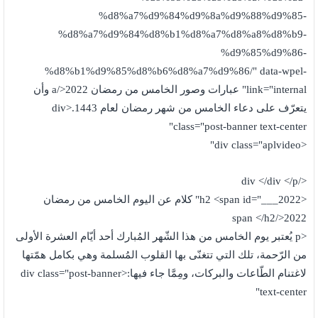
%d8%a7%d9%84%d9%8a%d9%88%d9%85-
%d8%a7%d9%84%d8%b1%d8%a7%d8%a8%d8%b9-
%d9%85%d9%86-
%d8%b1%d9%85%d8%b6%d8%a7%d9%86/" data-wpel-
link="internal" عبارات وصور الخامس من رمضان 2022</a وأن
يتعرّف على دعاء الخامس من شهر رمضان لعام 1443.<div
class="post-banner text-center"
<div class="aplvideo"
</div </div </p
<h2 <span id="___2022" كلام عن اليوم الخامس من رمضان
2022</span </h2
<p يُعتبر يوم الخامس من هذا الشّهر المُبارك أحد أيّام العشرة الأولى
من الرّحمة، تلك التي تتغنّى بها القلوب المُسلمة وهي بكامل همّتها
لاغتنام الطّاعات والبركات، ومِمَّا جاء فيها:<div class="post-banner
text-center"