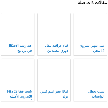
مقالات ذات صلة
متى ينتهي سيزون
قناة عراقية تنقل
عند رسم الأشكال
19 ببجي
دوري محمد بن
في برنامج
سلمان 2021
الإنكسكيب يمكن
تغيير الأشكال إلى
أشكال أخرى بتغيير
الخصائص .
سبب تعطل
لماذا تغير اسم فيس
تثبيت فيفا Fifa 22
الواتساب
بوك
للاندرويد الأصلية
والانستقرام والفيس
أخر إصدار
بوك 2021