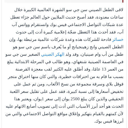
لاقى الطفل الصيني سن جي سو الشهرة العالمية الكبيرة خلال
ساعات معدودة، فقد أصبح حديث الملايين حول العالم جرَاء تعطل
عدة شبكات التواصل الاجتماعي فيس بوك وانستقرام وواتس آب
آب، فقد أحدث هذا التعطل ضجّة إعلامية كبيرة أدت إلى حدوث
خسائر
فادحة للشركات هذه وعدة شركات عالمية مرتبطة بها، وإن
الطفل الصيني وانج زهينجيانج أو ما يُعرف باسم سن جي سو هو
طفل من أب وام صينيان، وقد ولد
الهكر الصيني
الصغير سن جي سو
في العاصمة الصينية شنغهاي، وهو طالب في المرحلة الابتدائية يبلغ
من العمر 13 عامًا، وقد أطلق عليه الكثير لقب معجزة القرصنة
بسبب ما قام به من اختراقات خطيرة، والتي كان منها اختراق متجر
قوقل بلاي وسرقة مجموعة من نسخ الألعاب، ومن ثم عمل على
تخفيض أسعارها إلى نسبة كبيرة، فقد عمل على تقليل سعر اللعبة
الحقيقي والذين كان يبلغ 2500 يوان إلى سعر 1يوان، ويعتبر هذا
الحدث هو أحد أبرز الأسباب التي أدت إلى تصويب أصابع الاتهام عليه
لأن كمتهم بالقيام بتهكير وإغلاق مواقع التواصل الاجتماعي والتي من
أبرزها فيس بوك.