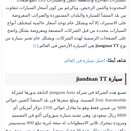
السيارات الفاخرة والباهظة الثمن والسيارات ذات المواصفات
المحدودة والثمن الرخيص، وبالرغم من كون أسعار السيارات تتفاوت
بين بلد المنشأ للسيارة والبلدان المستوردة والضرائب المفروضة
على الاستيراد، إلا أنه وبشكل عام توجد أسعار عالمية لمختلف أنواع
السيارات محددة من قبل الشركات المصنعة ومعروضة بشكل واضح
على الصفحات الرسمية لهذه الشركات، وبشكل عام تعتبر سيارة من
نوع
jiangnan TT
هي السيارة الأرخص في العالم.
[1]
شاهد أيضًا:
اجمل سيارة في العالم
سيارة jiandnan TT
تصنع هذه الشركة في شركة jiangnan Auto التابعة بدورها لشركة
Zoty Automobile الصينية، ويبلغ سعرها في بلد المنشأ الصين حوالي
5000 ين صيني فقط وهو ما يعادل حوالي 2350 دولار أمريكي أي
8800 ريال سعودي، وهي تشبه سيارة سوزوكي ألتو في التصميم
ومزودة بمحرك ثلاثي الاسطوانات له سعة لترية تبلغ 800 سنمتيمتر
مكعب، وتكون بذلك بقوة 36 حصان ويتصل بصندوق تروس يدوي يتيح