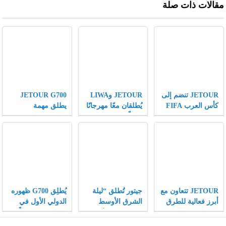
مقالات ذات صلة
JETOUR تنضم إلى
JETOUR وLIWA
JETOUR G700
كأس العرب FIFA
يُطلقان معًا مهرجانًا
يطلق مهمة
كشريك مركبات
عالميًّا لعشاق الطرق
“Wilderness
رسمي، وتقدّم
الوعرة، ويكتبان
Mission” ويساهم
رؤيتها “Travel+”
فصلًا جديدًا في
في عملية إنقاذ
على مسرح كرة
تطبيق استراتيجية
عالية المخاطر
القدم العالمي
Travel+ على
لأشبال الفهود
المستوى العالمي
المهددة بالانقراض
JETOUR تتعاون مع
جيتور تُطلق “ليلة
يُطلِق G700 ظهوره
أبرز فعالية للطرق
الشرق الأوسط
الدولي الأول في
الوعرة في الشرق
الهجينة” في عُمان
دبي، مُفتتحًا فصلًا
الأوسط LIWA،
وتُقدّم ثلاثة طرازات
جديدًا لعلامة