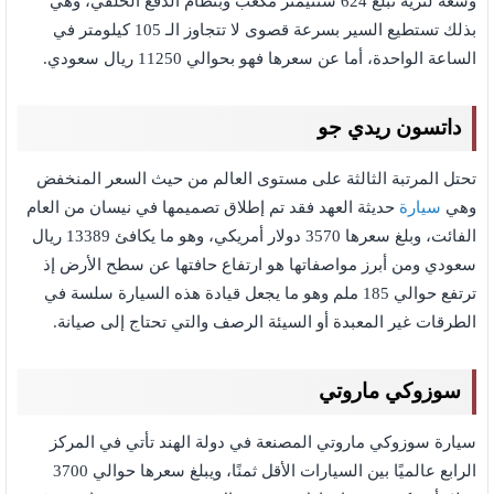
وسعة لترية تبلغ 624 سنتيمتر مكعب وبنظام الدفع الخلفي، وهي
بذلك تستطيع السير بسرعة قصوى لا تتجاوز الـ 105 كيلومتر في
الساعة الواحدة، أما عن سعرها فهو بحوالي 11250 ريال سعودي.
داتسون ريدي جو
تحتل المرتبة الثالثة على مستوى العالم من حيث السعر المنخفض
وهي
سيارة
حديثة العهد فقد تم إطلاق تصميمها في نيسان من العام
الفائت، وبلغ سعرها 3570 دولار أمريكي، وهو ما يكافئ 13389 ريال
سعودي ومن أبرز مواصفاتها هو ارتفاع حافتها عن سطح الأرض إذ
ترتفع حوالي 185 ملم وهو ما يجعل قيادة هذه السيارة سلسة في
الطرقات غير المعبدة أو السيئة الرصف والتي تحتاج إلى صيانة.
سوزوكي ماروتي
سيارة سوزوكي ماروتي المصنعة في دولة الهند تأتي في المركز
الرابع عالميًا بين السيارات الأقل ثمنًا، ويبلغ سعرها حوالي 3700