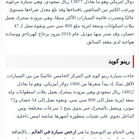
دولار أمريكي وهو ما يعادل 13877 ريال سعودي، وهي سيارة مرغوبة
ويرغب الكثير من السائقين باقتناءها وقد بلغ معدل شراءها مستوىً
عاليًا وتصدرت قائمة السيارات الأكثر منيعًا، وهي مزودة بمحرك يعمل
بثلاث اسكوانات وسعة لترية تبلغ 800 سي سي وبقوة تصل لـ 47
حصان، وقد صدر منها موديل عام 2016 مزود بزجاج كهرباءي ووسادة
هواءية لدى مقعد السائق.
رينو كويد
جاءت سيارة رينو كويد في المركز الخامس عالميًا من بين السيارات
الأقل ثمنًا، إذ يبدأ سعرها من 1960 دولار أمريكي، وهو ما يعادل
14852 ريال سعودي وهي مزودة بمحرك يعمل بثلاث اسطوانات وله
سعة لترية تصل إلى 800 سي سي، وبقوة تصل إلى 54 حصان و72
نيوتن، ويتصل بالمحرك جير يدوي يتيح 5 سرعات مختلفة، ومن
الداخل تحوي على تقنيات متطورة أشهرها شاشة لمس داخلية.
وفي الختام تم التوضيح ما هي
ارخص سيارة في العالم
، بالإضافة