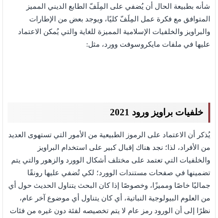
شأنه بطبيعة الحال أن يُضفي على المِلَفّ الطابع الديني المميز
المتوافق مع فكرة عمل المِلَفّ كليًا، ويوجد بعض من الإطارات
والبراويز والخلفيات الإسلامية المميزة للغاية والتي يُمكن الاعتماد
عليها في ملفات مايكروسوفت وورد، مثل:
خلفيات براويز ورود 2021
يُذكر أن الاعتماد على الرموز الطبيعية من الأمور التي تستهوى العديد
من الأفراد، لذا؛ نجد هناك إقبال كبير على استخدام البراويز
والخلفيات التي تعتمد على مختلف أشكال الوورد والزهور والتي يتم
تضمينها في صفحات مستندات الوورد؛ لكي تُضفي عليها رونقًا
جماليًا خاصًا ومميزًا، وخصوصًا إذا كان البحث يتناول الحديث حول أي
من العلوم البيولوجية النباتية، أي كان يتناول أي موضوع آخر عام،
نظرًا إلى أن الورود رمز عام لا يتم تخصيصه لفئة دون غيره من فئات