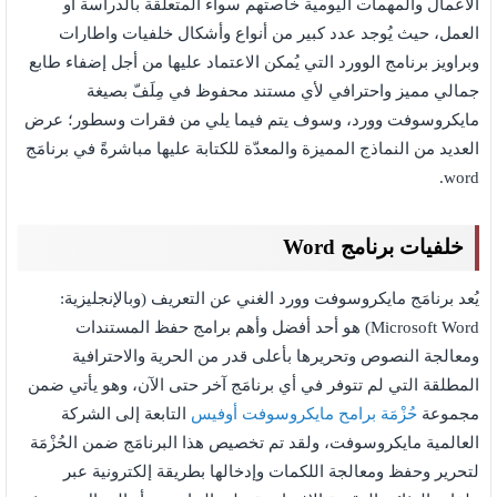
الأعمال والمهمات اليومية خاصتهم سواء المتعلقة بالدراسة أو
العمل، حيث يُوجد عدد كبير من أنواع وأشكال خلفيات واطارات
وبراويز برنامج الوورد التي يُمكن الاعتماد عليها من أجل إضفاء طابع
جمالي مميز واحترافي لأي مستند محفوظ في مِلَفّ بصيغة
مايكروسوفت وورد، وسوف يتم فيما يلي من فقرات وسطور؛ عرض
العديد من النماذج المميزة والمعدّة للكتابة عليها مباشرةً في برنامَج
word.
خلفيات برنامج Word
يُعد برنامَج مايكروسوفت وورد الغني عن التعريف (وبالإنجليزية:
Microsoft Word) هو أحد أفضل وأهم برامج حفظ المستندات
ومعالجة النصوص وتحريرها بأعلى قدر من الحرية والاحترافية
المطلقة التي لم تتوفر في أي برنامَج آخر حتى الآن، وهو يأتي ضمن
مجموعة
حُزْمَة برامح مايكروسوفت أوفيس
التابعة إلى الشركة
العالمية مايكروسوفت، ولقد تم تخصيص هذا البرنامَج ضمن الحُزْمَة
لتحرير وحفظ ومعالجة اللكمات وإدخالها بطريقة إلكترونية عبر