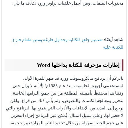
محتويات الملفات، ومن أجمل خلفيات براويز ورود 2021، ما يلي:
شاهد أيضًا:
تصميم جاهز للكتابة وجداول فارغة ومنيو طعام فارغ
للكتابة عليه
إطارات مزخرفة للكتابة بداخلها Word
بالرغم أن برنامَج مايكروسوفت وورد قد ظهر للمرة الأولى
لمستخدمي أجهزة الحاسوب منذ عام 1983م؛ إلّا أنه لا يزال حتى
وقتنا هذا محتفظًا بأهميته المطلقة من بين جميع البرامج الخاصة
بتحرير ومعالجة الكلمات والنصوص، ولم يأتي ذلك من فراغ، ولكن
يرجع إلى العديد من الإضافات والأدوات التي يتمتع بها البرنامَج والتي
لا حصر لها، وعلى سبيل المثال؛ يُمكن عبر البرنامَج إجراء التحرير
على حجم الخط بسهولة من خلال تحديد النص المراد تغيير حجمه،