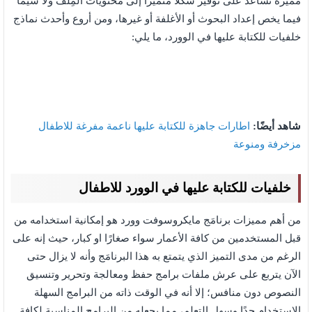
مميزة تُساعد على توفير شكلًا متميزًا إلى محتويات المِلَفّ ولا سيما
فيما يخص إعداد البحوث أو الأغلفة أو غيرها، ومن أروع وأحدث نماذج
خلفيات للكتابة عليها في الوورد، ما يلي:
شاهد أيضًا:
اطارات جاهزة للكتابة عليها ناعمة مفرغة للاطفال
مزخرفة ومنوعة
خلفيات للكتابة عليها في الوورد للاطفال
من أهم مميزات برنامَج مايكروسوفت وورد هو إمكانية استخدامه من
قبل المستخدمين من كافة الأعمار سواء صغارًا او كبار، حيث إنه على
الرغم من مدى التميز الذي يتمتع به هذا البرنامَج وأنه لا يزال حتى
الآن يتربع على عرش ملفات برامج حفظ ومعالجة وتحرير وتنسيق
النصوص دون منافس؛ إلا أنه في الوقت ذاته من البرامج السهلة
الاستخدام جدًا وسهل التعلم، مما يجعله من البرامج المناسبة لكافة