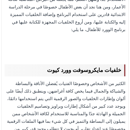
الأعمار، ومن هنا نجد أن بعض الأطفال خصوصًا في مرحلة الدراسة
الابتدائية قادرين على استخدام البرنامَج وإضافة الخلفيات المميزة
إليه والكتابة عليها، ومن أروع الخلفيات المجهزة للكتابة عليها في
برنامج الوورد للأطفال، ما يلي:
خلفيات مايكروسوفت وورد كيوت
الكثير من الأشخاص وخصوصًا الفتيات يُفضلن الأناقة والبساطة
والشياكة والجمال فيما يخص كافة أغراضهن، وينطبق ذلك أيضًا على
ألوان وإطارات الخلفيات والصور الرقمية التي يتم استخدامها دائمًا،
ويوجد عدد كبير من أشكال إطارات وبراويز وتصاميم الخلفيات
الجميلة و الهادئة جدًا والمناسبة للاستخدام لكافة الأشخاص ممن
يميلون إلى البساطة والتميز في كل شيء بما فيها الملفات الرقمية
وخصوصًا عند إعداد تقارير أو بحوث لا تتطلب وجود قدر كبير من