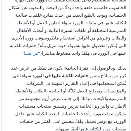
الصالحة للاستخدام داخل صفحات مستندات الوورد على أجهزة
الحاسوب خاصتهم دفعة واحدة بدلًا من البحث والتنقيب عن أشكال
الخلفيات، ويوجد بالطبع العديد من أحدث نماذج خلفيات صالحة
للكتابة عليها في ملفات الوورد سواء لتقارير العمل أو الأنشطة
المدرسية المختلفة أو ملفات السيرة الذاتية او أبحاث الأطفال
والطلاب وغيرهم من أغراض استخدام مايكروسوفت وورد الأخرى
التي يُمكن الحصول عليها بسهولة حيث تنزيل مِلَفّ خلفيات للكتابة
عليها في الوورد في مِلَفّ واحد مضغوط مباشرةً “
من هنــا
“
بذلك، وبالوصول إلى فقرة الخاتمة؛ نكون قد تمكنّا من عرض عدد
كبير من نماذج وصور
خلفيات للكتابة عليها في الوورد
سواء التي
يُمكن استخدامها في إعداد التقارير المهمة في الشركات
والمؤسسات ومصالح العمل كليًّا، أو الخاصة بالطلاب والأنشطة
المدرسية والأبحاث، وذلك إلى جانب عرض أروع مجموعة من
الإطارات والبراويز الخاصة بتزيين وتنسيق صفحات مستندات
مايكروسوفت وورد وأحدث الخلفيات المعدة للكتابة عليها داخل
الوورد، مع توفير تحميل مِلَفّ يتضمن على الكثير من خلفيات
صفحات وورد للكتابة عليها أيضًا بسهولة.