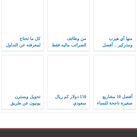
منها آي هيرب
من وظائف
كل ما تحتاج
ومذركير .. أفضل
الضرائب ماليه فقط
لمعرفته عن التداول
كوبونات خصم تلقى
في سوق الفوركس
إقبالاً متزايداً بعام
2021
أفضل 10 مشاريع
150 دولار كم ريال
تحويل ويسترن
صغيرة ناجحة للنساء
سعودي
يونيون عن طريق
ونصائح هامة لنجاح
الفيزا
المشاريع الصغيرة