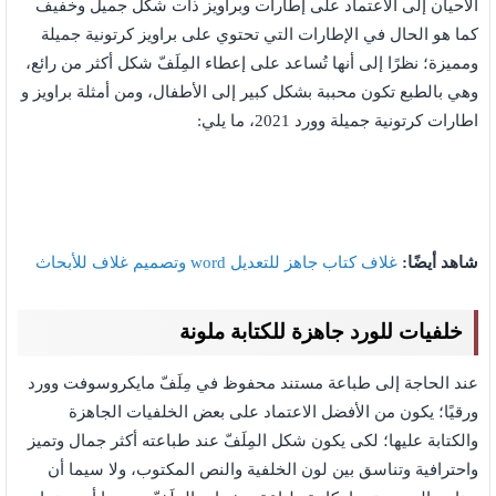
الأحيان إلى الاعتماد على إطارات وبراويز ذات شكل جميل وخفيف
كما هو الحال في الإطارات التي تحتوي على براويز كرتونية جميلة
ومميزة؛ نظرًا إلى أنها تُساعد على إعطاء المِلَفّ شكل أكثر من رائع،
وهي بالطبع تكون محببة بشكل كبير إلى الأطفال، ومن أمثلة براويز و
اطارات كرتونية جميلة وورد 2021، ما يلي:
شاهد أيضًا:
غلاف كتاب جاهز للتعديل word وتصميم غلاف للأبحاث
خلفيات للورد جاهزة للكتابة ملونة
عند الحاجة إلى طباعة مستند محفوظ في مِلَفّ مايكروسوفت وورد
ورقيًا؛ يكون من الأفضل الاعتماد على بعض الخلفيات الجاهزة
والكتابة عليها؛ لكى يكون شكل المِلَفّ عند طباعته أكثر جمال وتميز
واحترافية وتناسق بين لون الخلفية والنص المكتوب، ولا سيما أن