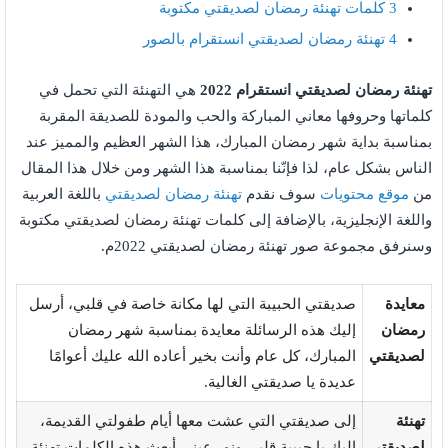
3
كلمات تهنئة رمضان لصديقتي مكتوبة
4
تهنئة رمضان لصديقتي انستقرام بالصور
تهنئة رمضان لصديقتي انستقرام 2022
هي التهنئة التي تحمل في
كلماتها وحروفها معاني المباركة والحب والمودة للصديقة المقربة
بمناسبة بداية شهر رمضان المبارك، هذا الشهر العظيم والمميز عند
الناس بشكل عام، لذا فإنّنا بمناسبة هذا الشهر ومن خلال هذا المقال
من
موقع محتويات
سوف نقدم
تهنئة رمضان لصديقتي
باللغة العربية
واللغة الإنجليزية، بالإضافة إلى كلمات تهنئة رمضان لصديقتي مكتوبة
وسنرفق مجموعة صور تهنئة رمضان لصديقتي 2022م.
معايدة
صديقتي الحبيبة التي لها مكانة خاصة في قلبي، أرسل
رمضان
إليك هذه الرسائلة معايدة بمناسبة شهر رمضان
لصديقتي
المبارك، كل عام وأنت بخير أعاده الله عليك أعوامًا
عديدة يا صديقتي الغالية.
تهنئة
إلى صديقتي التي عشت معها أيام طفولتي القديمة،
لصديقتي
إليك يا حبيبة قلبي ونور عيني أبعث هذه الكلمات تهنئة