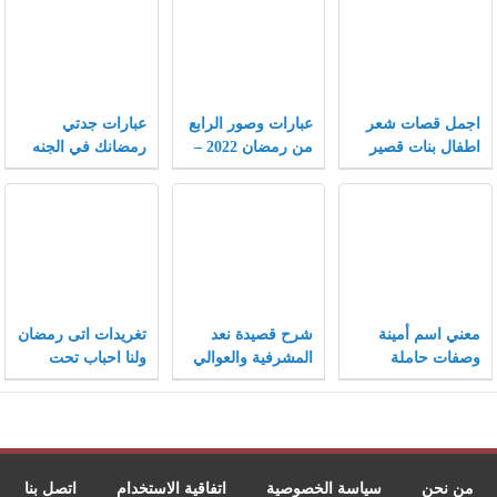
اجمل قصات شعر
عبارات وصور الرابع
عبارات جدتي
اطفال بنات قصير
من رمضان 2022 –
رمضانك في الجنه
جدا 2022 جديدة
موقع محتويات
اجمل حزينة ومؤثرة
2022
معني اسم أمينة
شرح قصيدة نعد
تغريدات اتى رمضان
وصفات حاملة
المشرفية والعوالي
ولنا احباب تحت
الاسم وحكم
التراب تويتر 2022
التسمية به في
الإسلام
من نحن
سياسة الخصوصية
اتفاقية الاستخدام
اتصل بنا