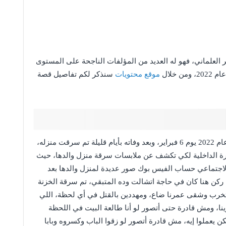
 العلماني، فهو له العديد من المؤلفات الناجحة على المستوى
موقع محتويات
سنذكر لكم تفاصيل قصة
الكاتب سيد القمني هو كاتب مصري معروف توفى عام 2022 يوم 6 فبراير، وبعد وفاته بأيام قليلة تم سرقت منزله،
رة الداخلية لكي تكشف عن ملابسات سرقة منزل والدها، حيث
جتماعي حساب الفيس بوك صور عديدة لمنزل والدها بعد
ركن هنا كان في حاجة اتشالت وده المتبقي، تم سرقة الخزنة
نا اتخرب وشقى عمرنا ضاع، ومهددين بالقتل في أي لحظة، اللي
ا، ومش قادرة حتى أتصور لو أنا طالعة البيت في اللحظة
كن يعملوا إيه، مش قادرة أتصور لو زقوا الباب وكسروه وبابا