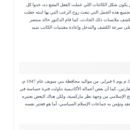
يكون شكل الكائنات اللي عملت الفعل البشع ده، خدوا كل
ميع هذه الجمل التي تبعث روح الرعب التي بها ابنته جعلت
ع لكشف ملابسات ذلك الحادث، كما قام الدكتور خالد منتصر
على سرعة الكشف والتدخل وإعادة مقتنيات الكاتب سيد
سيد القمني هو كاتب علماني مصري توفى عام 2022 م يوم 6 فبراير، من مواليد محافظة بني سويف عام 1947 م،
لقارئين، كما أن بعض أعماله الأكاديمية تناولت فترة حساسة في
اريخ الإسلامي من وجهة نظر ماركسية، ولكن هناك البعض يعتبره
قد وتؤمن به جماعات الإسلام السياسي، أما هو فعتبر نفسه