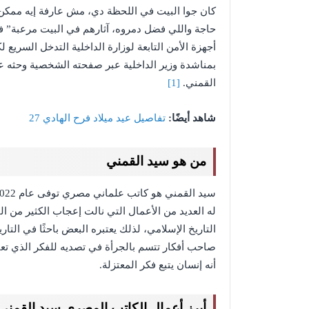
كان جوا البيت في اللحظة دي، مش عارفة إيه ممكن 
حاجة واللي فضل دمروه، آثارهم في البيت مرعبة” فج
أجهزة الأمن التابعة لوزارة الداخلية التدخل السري
بمناشدة وزير الداخلية عبر صفحته الشخصية وحثه 
القمني.
[1]
شاهد أيضًا:
تفاصيل عيد ميلاد فرح الهادي 27
من هو سيد القمني
له العديد من الأعمال التي نالت إعجاب الكثير من ا
التاريخ الإسلامي، لذلك يعتبره البعض باحثًا في الت
صاحب أفكار تتسم بالجرأة في تصديه للفكر الذي تعت
أنه إنسان يتبع فكر المعتزلة.
أبرز أعمال الكاتب المصري سيد القمني