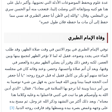
عدة علوم ويحفظ الموضوعات الأدلة التي تحتويها، وأكبر دليل على
هذا هو كتبه ومؤلفاته التي وصلت إلينا، فتعجب منه أبو الحسن سري
بن المغلس، وقال: “والله إني لأظن أبا جعفر الطبري قد نسي مما
حفظ إلى أن مات ما حفظه فلان طول عمره”
وفاة الإمام الطبري
توفي الإمام الطبري في يوم الاثنين في وقت صلاة الظهر، وقد طلب
الماء حتى يجدد وضوءه، فقيل له لما لا تؤخر الظهر لتجمع بينها وبين
العصر، لكنه رفض ذلك وقرر أن يصلي الظهر مفردة والعصر في
وقتها، وبعد أن أتم صلاة وأحسنها، وحضر، وعند وفاته كان في مجلسه
جماعة منهم أبو بكر بن كامل فقيل له قبل خروج روحه: “يا أبا جعفر
أنت الحجة فيما بيننا وبين الله فيما ندين به فهل من شيء توصينا به
من أمر ديننا وبينة لنا نرجو بها السلامة في معادنا”، فقال: “الذي أدين
الله به وأوصيكم هو ما ثبت في كتبي فاعملوا به وعليه وكلاما هذا
معناه”، وبعد ذلك أكثر من التشهد وذكر الله عز وجل، ثم مسح يده
على وجهه وغمض بصره بيده وبسطها وقد فارقت روحه الدنيا.
[3]