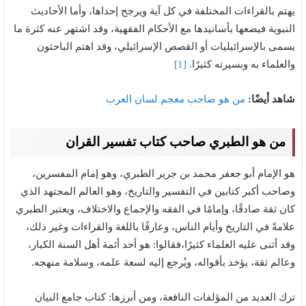
يهتم بالقراءات المختلفة في كل آية ويرجح إحداها، وأما الأحاديث
النبوية فيضعها بأسانيدها مع الأحكام الفقهية، وقد اشتهر عنه كثرة ما
يسمى بالإسرائيليات أو القصص الإسرائيلي، وقد اهتم الباحثون
والعلماء به وبسيرته كثيرًا.
[1]
شاهد أيضًا:
من هو صاحب معجم لسان العرب
من هو الطبري صاحب كتاب تفسير القران
هو الإمام أبو جعفر محمد بن جرير الطبري، وهو إمام المفسرين،
وصاحب أكبر كتابين في التفسير والتاريخ، وهو العالم المجتهد الذي
كان ثقة صادقًا، وإمامًا في الفقه والإجماع والاختلاف، ويعتبر الطبري
علامةً في التاريخ وأيام الناس، وعارفًا باللغة والقراءات وغير ذلك،
وقد أثنى عليه العلماء كثيرًا،فقالوا: هو أحد أئمة أهل السنة الكبار،
وعالم ثقة، يؤخذ بأقواله، ويُرجع إليه لسعة علمه، وسلامة منهجه.
ترك العديد من المؤلفات النافعة، ومن أبرزها: كتاب جامع البيان