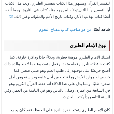
لتفسير القرآن ومشهور هذا الكتاب بتفسير الطبري، ويعد هذا الكتاب
أبا التفسير وأبا التاريخ،لأنه لم يوجد مثله كتاب في التاريخ، ومما ألفه
أيضًا كتاب تهذيب الآثار، وكتاب تاريخ الأمم والملوك، وغير ذلك.
[2]
شاهد أيضًا:
من هو صاحب كتاب مفتاح النجوم
نبوغ الإمام الطبري
امتلك الإمام الطبري موهبة فطرية، وذكاءً حادًا وذاكرة خارقة، كما
كنت حافظته نادرة وعقله متقد، وعقل متقد، وعندما لاحظ والده ذلك
أصبح حريصًا على توجيهه إلى طلب العلم وهو صبي صغير، كما
خصص له موارد الأرض وما تنتجه من أجل علمه ودراسته ومن أجل
سفره طلبًا، ومما يدل على هذا الذكاء أنه حفظ القرآن الكريم وهو
في السابعة من عمره، وصلى بالناس وهو في الثامنة من العمر، وفي
السنة التاسع بدأ يكتب الحديث.
كان الإمام الطبري يتمتع بقدرة نادرة على الحفظ، فقد كان يجمع