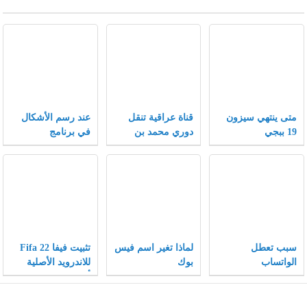
متى ينتهي سيزون
قناة عراقية تنقل
عند رسم الأشكال
19 ببجي
دوري محمد بن
في برنامج
سلمان 2021
الإنكسكيب يمكن
تغيير الأشكال إلى
أشكال أخرى بتغيير
الخصائص .
سبب تعطل
لماذا تغير اسم فيس
تثبيت فيفا Fifa 22
الواتساب
بوك
للاندرويد الأصلية
والانستقرام والفيس
أخر إصدار
بوك 2021