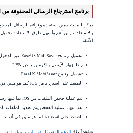
برنامج استرجاع الرسائل المحذوفة من ا
يمكن للمستخدمين استعادة وقراءة الرسائل المحذوف
الآتية:
تحميل برنامج EaseUS MobiSaver عبر الدخول إلى الرابط “
ربط جهاز الآيفون بالكومبيوتر عبر USB.
تشغيل برنامج EaseUS MobiSaver.
الضغط على استرداد من IOS كما هو مبين في الصورة أدناه.
تتم عملية فحص الملفات من IOS بما فيها رسائل تطبيق الواتس آب المزامنة مع IOS.
بعد انتهاء عملية الفحص يتم تحديد الملفات الم
الضغط على استعادة كما هو مبين في أدناه.
شاهد أيضًا:
الدعم الفني للواتس اب وايميل الدعم 