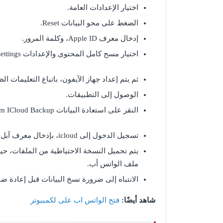
اختيار الإعدادات العامة.
الضغط على محو البيانات Reset.
إدخال معرف Apple ID، وكلمة المرور.
اختيار مسح كامل المحتوى والإعدادات Erase All Content and settings.
ثم يتم إعداد جهاز الآيفون، باتباع التعليمات ا
الوصول إلى التطبيقات.
النقر على استعادة البيانات Restore from ICloud Backup كما هو موضح في الصورة أدناه.
تسجيل الدخول إلى icloud، بإدخال معرف آبل وكلمة المرور.
يتم تحميل النسخة الاحتياطية من الملفات، ح
ملف الواتس أب.
الانتباه إلى ضرورة نسخ البيانات قبل إعادة ضب
شاهد أيضًا:
فتح الواتس اب على لكمبيوتر