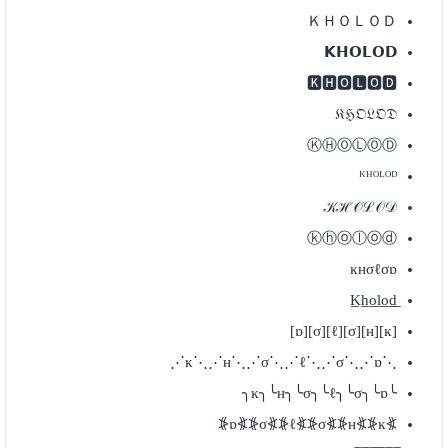
ＫＨＯＬＯＤ
𝗞𝗛𝗢𝗟𝗢𝗗
🅺🅷🅾🅻🅾🅳
𝔎ℌ𝔒𝔏𝔒𝔇
ⓀⒽⓄⓁⓄⒹ
ᴷᴴᴼᴸᴼᴰ
𝒦ℋ𝒪ℒ𝒪𝒟
ⓚⓗⓞⓛⓞⓓ
ĸнσℓσɒ
[ĸ][н][σ][ℓ][σ][ɒ]
⋰ĸ⋱⋰н⋱⋰σ⋱⋰ℓ⋱⋰σ⋱⋰ɒ⋱
╰ĸ╮╰н╮╰σ╮╰ℓ╮╰σ╮╰ɒ╮
⦕ĸ⦖⦕н⦖⦕σ⦖⦕ℓ⦖⦕σ⦖⦕ɒ⦖