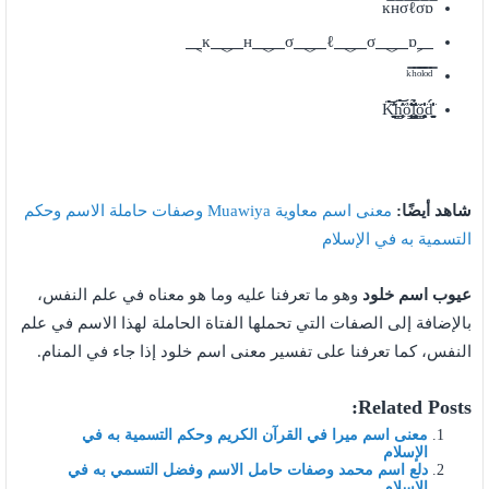
⸐ĸ⸑⸐н⸑⸐σ⸑⸐ℓ⸑⸐σ⸑⸐ɒ⸑
شاهد أيضًا:
معنى اسم معاوية Muawiya وصفات حاملة الاسم وحكم
التسمية به في الإسلام
عيوب اسم خلود
وهو ما تعرفنا عليه وما هو معناه في علم النفس،
بالإضافة إلى الصفات التي تحملها الفتاة الحاملة لهذا الاسم في علم
النفس، كما تعرفنا على تفسير معنى اسم خلود إذا جاء في المنام.
Related Posts:
معنى اسم ميرا في القرآن الكريم وحكم التسمية به في
الإسلام
دلع اسم محمد وصفات حامل الاسم وفضل التسمي به في
الإسلام