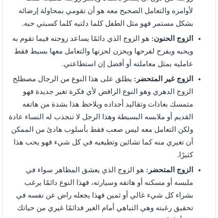
لأوامره والتعامل الصحيح معه هو أن تقومي بمحاولة إرضائه
بشكل مستمر فهو مثل الطفل كلما دلتيه كلما كسبتي حبه.
الزوج الحنون:
هو الزوج الذي دائمًا يساعد زوجته فيما تقوم به
ويحبه ويفرح لفرحها ويحزن لحزنها والتعامل معها بسيط فقط
عامليه بمثل معاملته أو أفضل إن استطاعتي.
الزوج غير المتحضر:
يطلق على هذا النوع من الرجال مصطلح
الزوج الدهري وهو النوع الرافض لأي فكرة تغير جديدة فهو
متمسك بعادات وتقاليد أجداده ويلاحظ هذا بشدة من هاتفه
القديم أو ملابسه البسيطة وهذا الرجل لا تنجذب له النساء عادة
ولكن التعامل معه ليس صعب فقط بأسلوب هادئ من الممكن
أن تغيري منه كما تشائين وتطيعيه في كل شيء فهو يحب هذا
كثيرًا.
الزوج المتحضر:
هو الزوج الذي يعشق المظاهر سواء في
ملبسه أو مسكنه أو هاتفه وسيارته، فهذا النوع دائمًا يرغب
بشراء كل شيء غالي أو ثمين فهذا يجعله راض عن نفسه في
تحقيق رغبته وهي التباهي أمام الغير فدائمًا غيري من حياتك