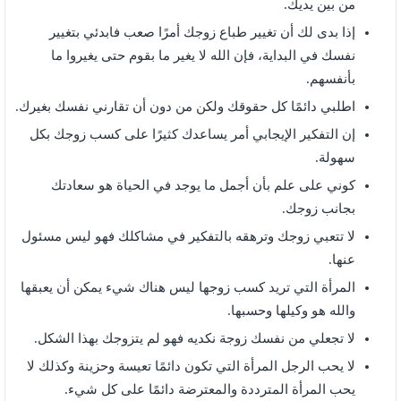
من بين يديك.
إذا بدى لك أن تغيير طباع زوجك أمرًا صعب فابدئي بتغيير
نفسك في البداية، فإن الله لا يغير ما بقوم حتى يغيروا ما
بأنفسهم.
اطلبي دائمًا كل حقوقك ولكن من دون أن تقارني نفسك بغيرك.
إن التفكير الإيجابي أمر يساعدك كثيرًا على كسب زوجك بكل
سهولة.
كوني على علم بأن أجمل ما يوجد في الحياة هو سعادتك
بجانب زوجك.
لا تتعبي زوجك وترهقه بالتفكير في مشاكلك فهو ليس مسئول
عنها.
المرأة التي تريد كسب زوجها ليس هناك شيء يمكن أن يعبقها
والله هو وكيلها وحسبها.
لا تجعلي من نفسك زوجة نكديه فهو لم يتزوجك بهذا الشكل.
لا يحب الرجل المرأة التي تكون دائمًا تعيسة وحزينة وكذلك لا
يحب المرأة المترددة والمعترضة دائمًا على كل شيء.