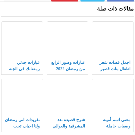
مقالات ذات صلة
اجمل قصات شعر
عبارات وصور الرابع
عبارات جدتي
اطفال بنات قصير
من رمضان 2022 –
رمضانك في الجنه
جدا 2022 جديدة
موقع محتويات
اجمل حزينة ومؤثرة
2022
معني اسم أمينة
شرح قصيدة نعد
تغريدات اتى رمضان
وصفات حاملة
المشرفية والعوالي
ولنا احباب تحت
الاسم وحكم
التراب تويتر 2022