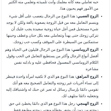
حبه تعاملي معه كأنه معلمك وأنت تلميذته وتعلمي منه الكثير
من الأمور فهم يحبون هذا.
الزوج العصبي:
هذا النوع من الرجال يتعصب على أقل شيء
ويتسم التعامل معه من قبل الزوجة بصعوبة بالغة ولكن لا يوجد
شيء مستحيل فمن أجل حياة زوجية سعيدة يجب عليك أن
تتركي زوجك حتى يهدأ وتتعاملي معه بكل حنان وعطف وحينها
ستتمكنين من السيطرة على الموقف وكسب حب زوجك.
الزوج الرومانسي:
هذا النوع من الرجال قليلون في الحياة وهم
أفضل أنواع الرجال وأكثر من يستطيع التعامل في الحب وقول
الكلام الرومانسي المعسول فحافظي عليه و بادلته نفس
مشاعره
الزوج المراهق:
هذا النوع هو الذي لا تكفيه امرأة واحدة فينظر
إلى نساء أخريات غير زوجته والتعامل الصحيح معه هو أنك
تقومي دائمًا بإرسال رسائل له تعبر عن حبك له واشتياقك إليه
وتجعليه دائمًا متلهف لك.
الزوج الهمجي:
رجل هذا النوع هو الذي دائمًا يخطئ غي حق
زوجته من دون أن يشعر بخطاه ويعتبر زوجته مطيعة فقط