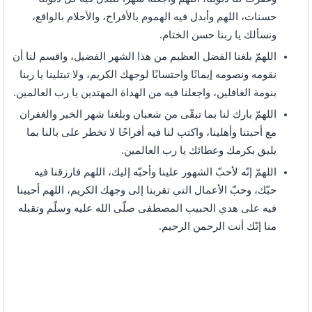
حسنات، اللهم وأبدل فيه الهموم بالأفراح، والأحلام بالواقع،
ونسألك يا ربنا حسن الختام.
اللهمّ بلغنا الفضل العظيم من هذا الشهر الفضيل، واقسم لنا أن
نقومه ونصومه إيمانًا واحتسابًا لوجهك الكريم، ولا تبتلينا يا ربنا
بنومة الغافلين، واجعلنا فيه من الهداة المهتدين يا رب العالمين.
اللهمّ بارك لنا بما تبقّى من شعبان وبلغنا شهر الخير والغفران
مع أحبتنا وأهلينا، واكتب لنا فيه أفراحًا لا تخطر على بالنا بما
يليق بكرمك وعطائك يا رب العالمين.
اللهمّ إنّه لأحبّ الشهور علينا وأحبّه إليك، اللهم فارزقنا فيه
حبّك، وحبّ الأعمال التي تقربنا إلى وجهك الكريم، اللهم أحيينا
فيه على هدي الحبيب المصطفى صلّى الله عليه وسلّم وتقبله
منا إنّك أنت الرحمن الرحيم.