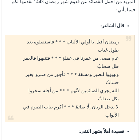
المزيد من أجمل القصائد عن قدوم شهر رمضان 1443 نقدمها لكم
فيما يأتي:
قال الشاعر:
رمضان أقبل يا أولي الألباب * * * فاستقبلوه بعد
طول غياب
عام مضى من عمرنا في غفلةٍ * * * فتنبهوا فالعمر
ظل سحابُ
وتهيؤوا لتصبر ومشقة * * * فأجور من صبروا بغير
حسابُ
الله يجزي الصائمين لأنّهم * * * من أجله سخروا
بكل صعابُ
لا يدخل الريان إلّا صائمٌ * * * أكرم بباب الصوم في
الأبواب
قصيدة أهلاً بشهر التقى: