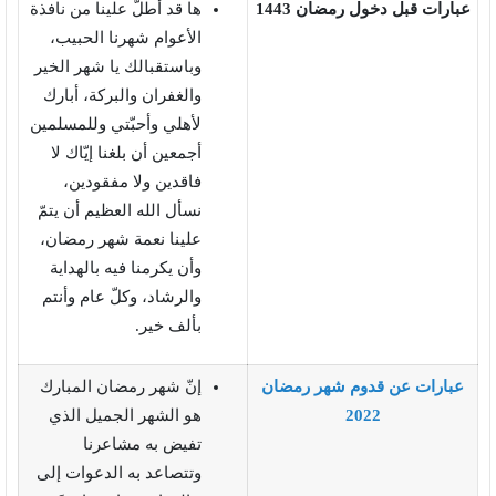
عبارات قبل دخول رمضان 1443
ها قد أطلّ علينا من نافذة
الأعوام شهرنا الحبيب،
وباستقبالك يا شهر الخير
والغفران والبركة، أبارك
لأهلي وأحبّتي وللمسلمين
أجمعين أن بلغنا إيّاك لا
فاقدين ولا مفقودين،
نسأل الله العظيم أن يتمّ
علينا نعمة شهر رمضان،
وأن يكرمنا فيه بالهداية
والرشاد، وكلّ عام وأنتم
بألف خير.
عبارات عن قدوم شهر رمضان
إنّ شهر رمضان المبارك
2022
هو الشهر الجميل الذي
تفيض به مشاعرنا
وتتصاعد به الدعوات إلى