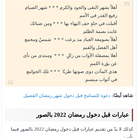
أهلاً بشهر التقى والجود والكرم * * * شهر الصيام
رفيع القدر في الأمم
أقبلت في حلةٍ حف البهاء بها * * * ومن ضيائك
غابت بصمة الظلم
أهلاً بصومعة العباد مذ بزغت * * * شمسٌ ومجمع
أهل الفضل والقيم
أهلا بمصقلة الأواب من زللٍ * * * ومنتدى من نأى
عن بؤرة اللممِ
هذي المآذن دوى صوتها طربًا * * * تلك الجوامع
في أثواب مبتسمِ
شاهد أيضًا:
دعوة للتسامح قبل دخول شهر رمضان الفضيل
عبارات قبل دخول رمضان 2022 بالصور
كذلك لا بدّ من تقديم عبارات قبل دخول رمضان 2022 بالصور فيما
يأتي: