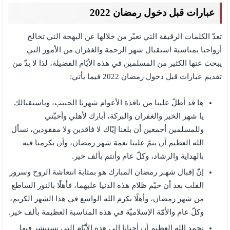
عبارات قبل دخول رمضان 2022
تعدّ الكلمات الرقيقة التي نعبّر من خلالها عن البهجة التي تخالج
أرواحنا بمناسبة استقبال شهر الرحمة والغفران من الأمور التي
يبحث عنها الكثير من المسلمين في هذه الأيّام الفضيلة، لذا لا بدّ من
تقديم عبارات قبل دخول رمضان 2022 فيما يأتي:
ها قد أطلّ علينا من نافذة الأعوام شهرنا الحبيب، وباستقبالك
يا شهر الخير والغفران والبركة، أبارك لأهلي وأحبّتي
وللمسلمين أجمعين أن بلغنا إيّاك لا فاقدين ولا مفقودين، نسأل
الله العظيم أن يتمّ علينا نعمة شهر رمضان، وأن يكرمنا فيه
بالهداية والرشاد، وكلّ عام وأنتم بألف خير.
إنّ إقبال شهـر رمضان المبارك هو بمثابة انتعاشة الروح وسرور
القلب بعد أن خيّم ظلام هذه الدنيا عليهما، فأهلًا بالنور الساطع
من شهر رمضان، وأهلًا بكرم الله الواسع في هذا الشهر الكريم،
وكلّ عام والأمّة الإسلاميّة في هذه المناسبة العظيمة بألف خير.
نحمد الله العظيم أن أحيانا إلى هذه الأيّام التي نستبشر فيها