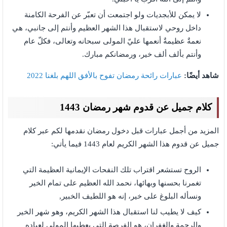
لا يمكن للأبجديات ولو اجتمعت أن تعبّر عن الفرحة الكامنة
داخل روحي لاستقبال هذا الشهر العظيم وأنتم إلى جانبي، هي
نعمةٌ عظيمةٌ أنعمها عليّ المولى سبحانه وتعالى، فكلّ عام
وأنتم بألف ألف خير، ورمضانكم مبارك.
شاهد أيضًا:
عبارات رائحة رمضان تفوح بالأفق اللهم بلغنا 2022
كلام جميل عن قدوم شهر رمضان 1443
المزيد من أجمل عبارات قبل دخول رمضان نقدمها لكم عبر كلام
جميل عن قدوم هذا الشهر الكريم لعام 1443 فيما يأتي:
الروح تستشعر اقتراب تلك النفحات الإيمانية العظيمة التي
تغمرنا بحسنها وبهائها، نحمد الله العظيم على تمام الخير
ونسأله البلوغ على خير، إنه هو اللطيف الخبير,
كيف لا يطيب لنا استقبال هذا الشهر الكريم، وهو شهر الخير
والرحمة والغفران، هو الفرصة التي يعطيها المولى لعباده