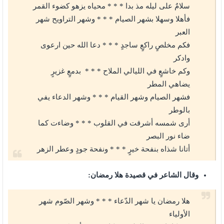
سلامٌ على ليله مذ بدا * * * محياه يزهو كضوء القمر
فأهلا وسهلا بشهر الصيام * * * وشهر التراويح شهر
العبر
فكم مخلصٍ راكعٍ ساجدٍ * * * دعا الله حين ارعوى
وادكر
وكم خاشعٍ في الليالي الملاح * * * بدمعٍ غزيرٍ
يضاهي المطر
فشهر الصيام وشهر القيام * * * وشهر الدعاء يفي
بالوطر
أرى شمسه أشرقت في القلوب * * * وضاءت كما
ضاء نور البصر
أتانا شذاه بنفحة خيرٍ * * * ونفحة جودٍ وعطر الزهر
وقال الشاعر في قصيدة هلا رمضان:
هلا رمضان يا شهر الدّعاء * * * وشهر الصّوم شهر
الأولياء