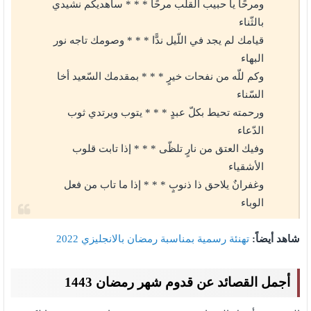
ومرحًا يا حبيب القلب مرحًا * * * سأهديكم نشيدي
بالثّناء
قيامك لم يجد في اللّيل ندًّا * * * وصومك تاجه نور
البهاء
وكم للّه من نفحات خيرٍ * * * بمقدمك السّعيد أخا
السّناء
ورحمته تحيط بكلّ عبدٍ * * * يتوب ويرتدي ثوب
الدّعاء
وفيك العتق من نارٍ تلظّى * * * إذا تابت قلوب
الأشقياء
وغفرانٌ يلاحق ذا ذنوبٍ * * * إذا ما تاب من فعل
الوباء
شاهد أيضاً:
تهنئة رسمية بمناسبة رمضان بالانجليزي 2022
أجمل القصائد عن قدوم شهر رمضان 1443