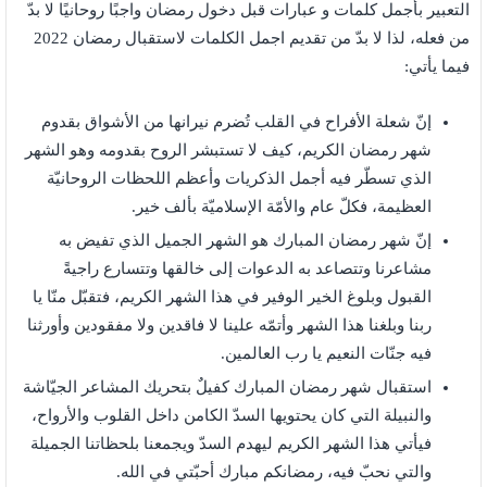
التعبير بأجمل كلمات و عبارات قبل دخول رمضان واجبًا روحانيًا لا بدّ
من فعله، لذا لا بدّ من تقديم اجمل الكلمات لاستقبال رمضان 2022
فيما يأتي:
إنّ شعلة الأفراح في القلب تُضرم نيرانها من الأشواق بقدوم
شهر رمضان الكريم، كيف لا تستبشر الروح بقدومه وهو الشهر
الذي تسطّر فيه أجمل الذكريات وأعظم اللحظات الروحانيّة
العظيمة، فكلّ عام والأمّة الإسلاميّة بألف خير.
إنّ شهر رمضان المبارك هو الشهر الجميل الذي تفيض به
مشاعرنا وتتصاعد به الدعوات إلى خالقها وتتسارع راجيةً
القبول وبلوغ الخير الوفير في هذا الشهر الكريم، فتقبّل منّا يا
ربنا وبلغنا هذا الشهر وأتمّه علينا لا فاقدين ولا مفقودين وأورثنا
فيه جنّات النعيم يا رب العالمين.
استقبال شهر رمضان المبارك كفيلٌ بتحريك المشاعر الجيّاشة
والنبيلة التي كان يحتويها السدّ الكامن داخل القلوب والأرواح،
فيأتي هذا الشهر الكريم ليهدم السدّ ويجمعنا بلحظاتنا الجميلة
والتي نحبّ فيه، رمضانكم مبارك أحبّتي في الله.