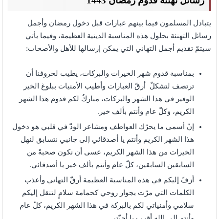
رسائل تهنئة قدوم رمضان 1443
يتبادل المسلمون فيما بينهم عبارات قبل دخول رمضان وأجمل
رسائل التهنئة بحلول هذه المناسبة الدينية العظيمة، وفيما يأتي
سيتمّ تقديم أجمل التهاني التي يمكن إرسالها للأهل والأصحاب:
بمناسبة قدوم شهر الخيرات والبركات، يطيب لحروفنا أن
ترتصف لتشكلّ أرقّ العبارات وأطيب الأمنيات ببلوغ الخير
الوفير في هذا الشهر والبركات، مباركٌ لكم قدوم هذا الشهر
الكريم، وكلّ عام وأنتم بألف خير.
إنّ أسمى ما يحرّك العواطف ومشاعر الودّ في قلبي هو دخول
هذا الشهر الكريم وأنتم يا أصدقائي إلى جانبي نتسابق لنهل
الخيرات من هذا الشهر الكريم، عسى أن نكون صحبةً من
السابقين السابقين، كلّ عام وأنتم بألف خير يا أصدقائي.
أزفّ إليكم في هذه المناسبة العظيمة أرقّ التهاني وأعذب
الكلمات التي مرّت بجوار روحي كحمامة سلامٍ لتنقل إليكم
سلامي وأمنياتي لكم بالبركة في هذا الشهر الكريم، كلّ عام
وأنتم إلى الله أقرب يا أحبّتي.