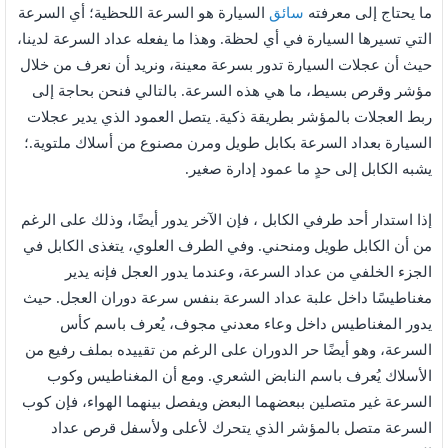
ما يحتاج إلى معرفته
سائق
السيارة هو السرعة اللحظية؛ أي السرعة
التي تسيرها السيارة في أي لحظة. وهذا ما يفعله عداد السرعة لدينا،
حيث أن عجلات السيارة تدور بسرعة معينة، ونريد أن نعرف من خلال
مؤشر وقرص بسيط، ما هي هذه السرعة. بالتالي فنحن بحاجة إلى
ربط العجلات بالمؤشر بطريقة ذكية. يتصل العمود الذي يدير عجلات
السيارة بعداد السرعة بكابل طويل ومرن مصنوع من أسلاك ملتوية.؛
يشبه الكابل إلى حدٍ ما عمود إدارة صغير.
إذا استدار أحد طرفي الكابل ، فإن الآخر يدور أيضًا، وذلك على الرغم
من أن الكابل طويل ومنحني. وفي الطرف العلوي، يتغذى الكابل في
الجزء الخلفي من عداد السرعة، وعندما يدور العجل فإنه يدير
مغناطيسًا داخل علبة عداد السرعة بنفس سرعة دوران العجل. حيث
يدور المغناطيس داخل وعاء معدني مجوف، يُعرف باسم كأس
السرعة، وهو أيضًا حر الدوران على الرغم من تقييده بملف رفيع من
الأسلاك يُعرف باسم النابض الشعري. ومع أن المغناطيس وكوب
السرعة غير متصلين ببعضهما البعض ويفصل بينهما الهواء، فإن كوب
السرعة متصل بالمؤشر الذي يتحرك لأعلى ولأسفل قرص عداد