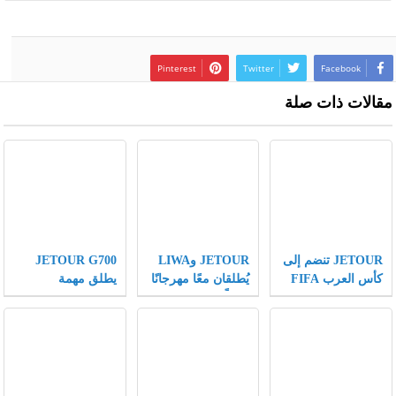
Pinterest
Twitter
Facebook
مقالات ذات صلة
JETOUR تنضم إلى
JETOUR وLIWA
JETOUR G700
كأس العرب FIFA
يُطلقان معًا مهرجانًا
يطلق مهمة
كشريك مركبات
عالميًّا لعشاق الطرق
“Wilderness
رسمي، وتقدّم
الوعرة، ويكتبان
Mission” ويساهم
رؤيتها “Travel+”
فصلًا جديدًا في
في عملية إنقاذ
على مسرح كرة
تطبيق استراتيجية
عالية المخاطر
القدم العالمي
Travel+ على
لأشبال الفهود
المستوى العالمي
المهددة بالانقراض