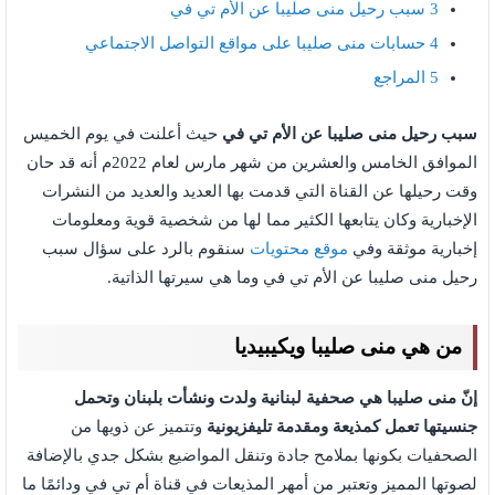
3
سبب رحيل منى صليبا عن الأم تي في
4
حسابات منى صليبا على مواقع التواصل الاجتماعي
5
المراجع
سبب رحيل منى صليبا عن الأم تي في
حيث أعلنت في يوم الخميس
الموافق الخامس والعشرين من شهر مارس لعام 2022م أنه قد حان
وقت رحيلها عن القناة التي قدمت بها العديد والعديد من النشرات
الإخبارية وكان يتابعها الكثير مما لها من شخصية قوية ومعلومات
إخبارية موثقة وفي
موقع محتويات
سنقوم بالرد على سؤال سبب
رحيل منى صليبا عن الأم تي في وما هي سيرتها الذاتية.
من هي منى صليبا ويكيبيديا
إنّ منى صليبا هي صحفية لبنانية ولدت ونشأت بلبنان وتحمل
جنسيتها تعمل كمذيعة ومقدمة تليفزيونية
وتتميز عن ذويها من
الصحفيات بكونها بملامح جادة وتنقل المواضيع بشكل جدي بالإضافة
لصوتها المميز وتعتبر من أمهر المذيعات في قناة أم تي في ودائمًا ما