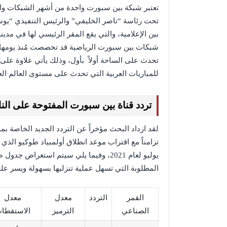
تحت رئاسة “ناصر الخليفي” والرئيس التنفيذي “يوسف
بين الإعلامية، والتي يقع المقر الرئيسي لها في مد
شبكات بين سبورت الرياضية قد تخصصت مُنذ يومها ا
تحدث على الساحة أولاً بأول، وذلك يأتي علاوة على
للمباريات العربية التي تحدث على مستوى العالم ال
تردد قناة بين سبورت المفتوحة على النايل
لقد ازداد البحث مؤخراً عن التردد الجديد الخاصة 
يوليو لعام 2021، وفيما يلي سيتم استعراض
المطلوبة التي تسهل عملية تنزليها بسهولة ويسر على
القمر
التردد
معدل
معدل
الصناعي
الترميز
الاستقطا