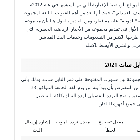
تعتبر شبكة بين سبورت واحدة من أشهر الشبكات والمواقع الرياضية الإخبارية التي تم تأسيسها في عام 2012م
 العبيدلي”، حيث أنها تعد من أهم القنوات التابعة لمجموعة
ينة “الدوحة” عاصمة قطر، ومن الجدير بالقول هنا بأن مجموعة
لأول في تقديم مجموعة من الأخبار الرياضية الحصرية التي
 طرحها الكثير من الفيديوهات وخدمات البث المباشر
عربي والشرق الأوسط بأكمله.
 سات 2021
بمجموعة بين سبورت المفتوحة على قمر النايل سات، وذلك يأتي
تزامناً مع اقتراب موعد انطلاق أولمبياد طوكيو الذي من المفترض بأن يبدأ بثه من يوم الغد الجمعة الموافق 23
 جدول صغير يوضح التردد التفصيلي لهذه القناة بكافة التفاصيل
 جميع أجهزة التلفاز:
معدل تصحيح
معدل تردد الموجة
إشارة إرسال
ب
الخطأ
البث