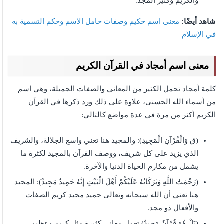
والكريم وكثير المجد.
شاهد أيضًا:
معنى اسم حكيم وصفات حامل الاسم وحكم التسمية به
في الإسلام
معنى اسم أمجاد في القرآن الكريم
كلمة أمجاد تحمل الكثير من المعاني والصفات الجميلة، وهي اسم
من أسماء الله الحسنى، علاوة على ذلك ورد ذكرها في القرآن
الكريم أكثر من مرة في عدة مواضع كالتالي:
(ق وَالْقُرْآنِ الْمَجِيدِ): والمجيد هنا تعني واسع الجلالة، والشريف
الذي يزيد على كل شريف، ووصف القرآن بالمجيد لكثرة ما
يشمل من مكارم الحياة الدنيا والآخرة.
(رَحْمَتُ اللَّهِ وَبَرَكَاتُهُ عَلَيْكُمْ أَهْلَ الْبَيْتِ إِنَّهُ حَمِيدٌ مَجِيدٌ): المجيد
هنا تعني أن الله سبحانه وتعالى حميد مجيد كريم الصفات
والأفعال ذو مجد.
(بَلْ هُوَ قُرْآنٌ مَجِيدٌ) تعمل معاني كثيرة مثل كريم وعظيم.