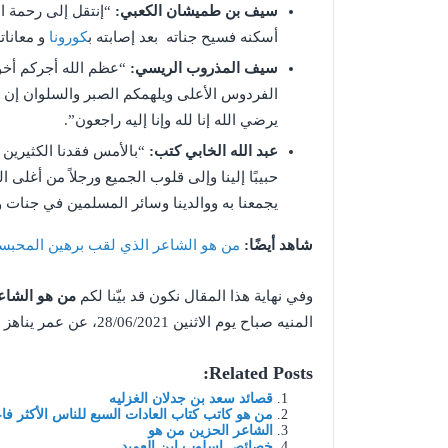
سيف بن طميشان الكعبي:
“إنتقل إلى رحمة ال
أسكنه فسيح جناته بعد إصابته ب
كورونا
و معانات
سيف المذروب الريسي:
“عظم الله أجركم أخوي
الفردوس الأعلى ويلهمكم الصبر والسلوان إن ش
يرضي الله إنا لله وإنا إليه راجعون”.
عبد الله الخابي كتب:
“بالأمس فقدنا الكثيرين 
حبيبًا إلينا وإلى قلوب الجميع ورجلاً من أغلى 
يجمعنا به ووالدينا وسائر المسلمين في جنات 
شاهد أيضًا:
من هو الشاعر الذي لقب برهين المحبس
وفي نهاية هذا المقال نكون قد بيّنا لكم
من هو الشاع
المنيه صباح يوم الاثنين 28/06/2021، عن عمر يناهز 70 عامًا.
Related Posts:
قصائد سعد بن جدلان الغزليه
من هو كاتب كتاب العادات السبع للناس الأكثر فاع
الشاعر الحزين من هو
خصائص اسلوب ابن العميد