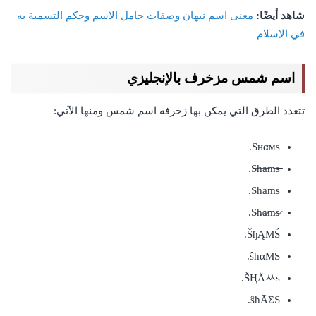
شاهد أيضًا:
معنى اسم نيهان وصفات حامل الاسم وحكم التسمية به
في الإسلام
اسم شمس مزخرف بالإنجليزي
تتعدد الطرق التي يمكن بها زخرفة اسم شمس ومنها الآتي:
Sнαмs.
S̷h̷a̷m̷s̷.
ŠђĄMŚ.
ŝhαMЅ.
ŠҢÄᆻѕ.
ŝħĀΣS.