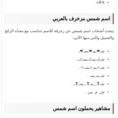
sЖĄ.
اسم شمس مزخرف بالعربي
يبحث أصحاب اسم شمس عن زخرفة للاسم تتناسب مع معناه الرائع
والجميل والتي منها الآتي:
شـ❤ـمـ❤ـسـ❤ـ.
شـ🌙ـمـ🌙ـسـ🌙ـ.
شـ⭐️ـمـ⭐️ـسـ⭐️-.
شہمہسہ.
شـ❣ـہمـ❣ـہسـ❣ـہ.
شﮧمﮧسﮧ.
مشاهير يحملون اسم شمس