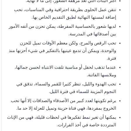
أكثر البنات التي تعد مرهفة الشعور، إلى ما لا نهاية.
تتقن عمل الحلوى بطريقة احترافية وفي المناسبات، تحب
إضافة لمستها النهائية لطبق التقديم الخاص بها.
لديها شعور بالحساسية المفرطة، يمكن تحزن من أتفه الأمور
بين أصدقائها في المدرسة.
تحب الرقص والمرح، ولكن معظم الأوقات تميل للحزن
والوحدة، ويمكن أن تدمع عينيها بالتفكير في شيء أحزنها منذ
فترة.
عندما تذهب لحفل أو مناسبة تلفت الانتباه لحسن جمالها،
وملابسها الفاتنة.
تحب الهدوء والليل، تنظر كثيرا للقمر والسماء، تدقق في
النجوم المزينة للسماء في فترة الليل.
برغم تكوينها لعدد كبير من الأصدقاء والصداقات إلا أنها تحب
الخروج بمفردها، فهي فتاة حزينة وتميل للعزلة إلا حد ما.
يمكنها أن تغير نمط تفكيرها في لحظات قليلة، فهي من الإناث
المترددة خاصة في أخذ القرارات.