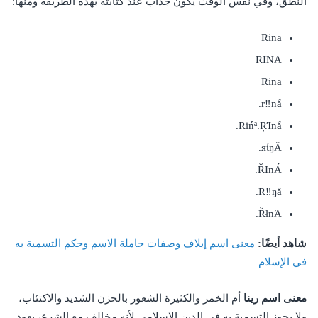
النطق، وفي نفس الوقت يكون جذاب عند كتابته بهذه الطريقة ومنها:
Rina
RINA
Rina
r‼nắ.
Rińª.ŖΊnắ.
яίŋĂ.
ŘĪnÁ.
R‼ŋă.
ŘłnΆ.
شاهد أيضًا:
معنى اسم إيلاف وصفات حاملة الاسم وحكم التسمية به
في الإسلام
معنى اسم رينا
أم الخمر والكثيرة الشعور بالحزن الشديد والاكتئاب،
ولا يجوز التسمية به في الدين الإسلامي لأنه مخالف مع الشرع، يعود