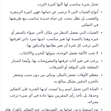
تختار شيء مناسب لها لأنها كثيرة التردد.
أنواع الفتيات التي لا ترضى عن حياتها، فهي كثيرة الزمجرة
والغضب بل تظل تبحث عن حياة جديدة تتناسب مع طريقتها
في التفكير.
الفتيات التي تفضل التنقل من مكان لآخر، سواء بالسفر أو
غيره وهذا بالنسبة لها تغير مناسب، لديها تمرد ذاتي لغرفتها
التي ترغب كل فترة أن تغير نظامها والديكور بها،
لا تحب الألفة تفضل الوحدة، ميولها للحزن والاكتئاب.
يرغب في تغير أثاث غرفتها والمفروشات بها، وأيضا الستار
المعلقة على النوافذ أو الشرفات.
معظم الأوقات تشعر بالملل، وتبكي من دون سبب وتشعر
بالحزن الدفين بشكل مبالغ به.
الفتاة التي تحمل اسم رينا ليست لديها القدرة على التفكير
وحدها، بل تأخذ رأى المقربين منها عادة في أي شيء ترغب
بشرائه.
تود استشارة من حولها من الصديقات، عند التفكير بالقرار هام