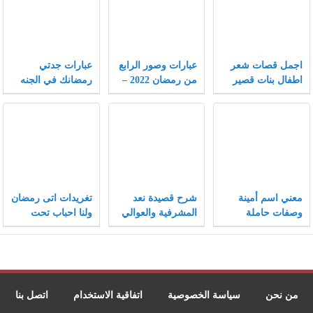
اجمل قصات شعر
عبارات وصور الرابع
عبارات جدتي
اطفال بنات قصير
من رمضان 2022 –
رمضانك في الجنه
جدا 2022 جديدة
موقع محتويات
اجمل حزينة ومؤثرة
2022
معني اسم أمينة
شرح قصيدة نعد
تغريدات اتى رمضان
وصفات حاملة
المشرفية والعوالي
ولنا احباب تحت
الاسم وحكم
التراب تويتر 2022
التسمية به في
الإسلام
من نحن
سياسة الخصوصية
اتفاقية الاستخدام
اتصل بنا