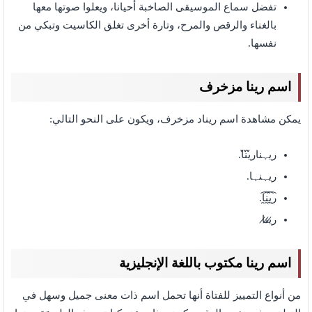
تفضل سماع الموسيقى الصاخبة أحيانا، ويعلوا صوتها معها
بالغناء والرقص والمرح، وتارة أخرى تغلق الكاسيت وتبكي من
نفسها.
اسم رينا مزخرف
يمكن مشاهدة اسم ريناد مزخرف، ويكون على النحو التالي:
ريہنار̀́ي̀́ن̀́ا.
ريہنہا.
ر̯͡ي̯͡ن̯͡ا.
ر̷ي̷ن̷ا
اسم رينا مكتوب باللغة الإنجليزية
من أنواع التمييز للفتاة أنها تحمل اسم ذات معنى جميل وسهل في