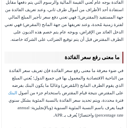
الفائدة بوجه عام تُعني القيمة المالية والرسوم التي يتم دفعها مقابل
استفادة أحد الأطراف من أموال طرف ثاني، وعند تعريف الفائدة من
جهة المستفيد (المقترض)؛ فهي تعني دفع سعر تأجير المبلغ المالي
لفترة زمنية مُحدة، وعند تعريفها من جهة المانح (المقرض) فهي تعني
الدخل العائد من الإقراض، وبوجه عام يتم خصم هذه الديون على
الطرف المقترض قبل أن يتم توقيع الضرائب على الشركة خاصته.
ما معنى رفع سعر الفائدة
في ضوء معرفة ما معنى رفع سعر الفائدة فإن تعريف سعر الفائدة
من الناحية الاقتصادية والمعمول بها في جميع الدول؛ يُعني المبلغ
الذي يقوم الطرف المانح (المُقرض) وغالبًا ما يكون البنك بفرضه
على المقترض نتيجة قيام المقترض باستخدام جزء من أصول
البنك
فترة محددة، ويتم تحديد سعر الفائدة بالنسبة المئوية بشكل سنوي
فيما يعرف باسم النسبة المئوية السنوية (وبالإنجليزية: annual
percentage rate) واختصارًا يُعرف بـ APR.