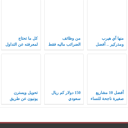
منها آي هيرب
من وظائف
كل ما تحتاج
ومذركير .. أفضل
الضرائب ماليه فقط
لمعرفته عن التداول
كوبونات خصم تلقى
في سوق الفوركس
إقبالاً متزايداً بعام
2021
أفضل 10 مشاريع
150 دولار كم ريال
تحويل ويسترن
صغيرة ناجحة للنساء
سعودي
يونيون عن طريق
ونصائح هامة لنجاح
الفيزا
المشاريع الصغيرة