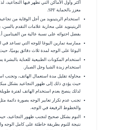
أكثر وأول الأماكن التي تظهر فيها التجاعيد،
معزز بالحماية SPF.
استخدام الريتينويد من أجل الوقاية من تجاع
الريتينويد على محاربة علامات التقدم بالسن، 
بفضل احتوائه على نسبة عالية من الفيتامين أ.
ممارسة تمارين اليوغا للوجه التي تساعد في ا
اليوغا على الوجه لمدة ثلاث دقائق يوميًا، ح
استخدام المكونات الطبيعية للعناية بالبشرة ي
استخدام زبدة الشيا وجل الصبار.
محاولة تقليل مدة استعمال الهاتف، وتجنب است
حيث يؤدي ذلك إلى ظهور التجاعيد بشكل مبكر و
لذلك ينصح بعدم استخدام الهاتف لفترة طويلة
تجنب عدم تكرار تعابير الوجه بصورة دائمة م
والخطوط الرفيعة في الوجه.
النوم بشكل صحيح لتجنب ظهور التجاعيد، حيث
نتيجة للنوم بطريقة خاطئة على كامل الوجه وال