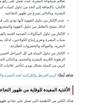
تفاقم شيخوخة البشرة، حيث تعمل على رفع معدل
الألبان، بالإضافة إلى الحد من تناول كميات ك
البشرة، وبالتالي يسرع من ظهور التجاعيد.
عدم الإكثار من تناول القهوة لأنها تؤدي إلى فق
لذلك ينصح بالتقليل من تناول القهوة والمشرو
الإكثار من تناول المأكولات الصحية الغنية بال
شباب البشرة وتعزيز إنتاج الكولاجين، لذلك ين
البحرية، والفواكه والخضروات الطازجة.
الإكثار من تناول المياه في كل المراحل الع
الرطوبة اللازمة للبشرة والجسم، وبالتالي الح
لترين من المياه بشكل يومي لتأخير علامات ا
شاهد أيضًا:
كريم القرنفل والكركديه لشد البشرة وا
الأغذية المفيدة للوقاية من ظهور التجاع
هناك الكثير من الأطعمة التي تعمل على تفادي ظهور 