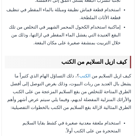
تجنباً لتسرب البقعة بشكل أعمق إلى الأقمشة.
استخدام قطعة قماش نظيفة ومبللة بالماء المقطر في تنظيف
قطعة الأثاث الملطخة.
إماكنية استخدام الكحول المحمر الشهير في التخلص من تلك
البقع العنيدة التي يفشل الماء المقطر في ازالتها، وذلك من
خلال التربيت بمنشفة صغيرة على مكان البقعة.
كيف ازيل السلايم من الكنب
كيف ازيل السلايم من
الكنب
؟، ذلك التساؤل الهام الذي كثيراً ما
يشغل بال العديد من ربات البيوت، وذلك بغرض التوصل إلى أفضل
الطرق المتاحة للتخلص من بقع السلايم المزعجة من على الكنب
والأرائك المنزلية المفضلة لديهم، وفيما يلي سيتم عرض أشهر وأهم
الطرق المثالية لازالة بقع السلايم من الكنب بالخطوات التفصيلية:
استخدام ملعقة معدنية صغيرة في كشط بقايا السلايم
المتحجرة من على الكنب أولاً.