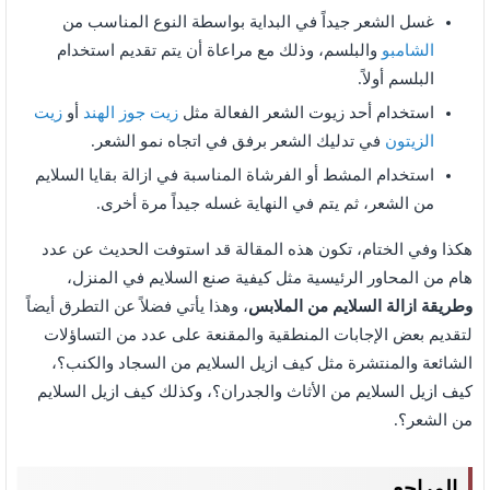
غسل الشعر جيداً في البداية بواسطة النوع المناسب من
الشامبو
والبلسم، وذلك مع مراعاة أن يتم تقديم استخدام
البلسم أولاً.
استخدام أحد زيوت الشعر الفعالة مثل
زيت جوز الهند
أو
زيت
الزيتون
في تدليك الشعر برفق في اتجاه نمو الشعر.
استخدام المشط أو الفرشاة المناسبة في ازالة بقايا السلايم
من الشعر، ثم يتم في النهاية غسله جيداً مرة أخرى.
هكذا وفي الختام، تكون هذه المقالة قد استوفت الحديث عن عدد
هام من المحاور الرئيسية مثل كيفية صنع السلايم في المنزل،
وطريقة ازالة السلايم من الملابس
، وهذا يأتي فضلاً عن التطرق أيضاً
لتقديم بعض الإجابات المنطقية والمقنعة على عدد من التساؤلات
الشائعة والمنتشرة مثل كيف ازيل السلايم من السجاد والكنب؟،
كيف ازيل السلايم من الأثاث والجدران؟، وكذلك كيف ازيل السلايم
من الشعر؟.
المراجع