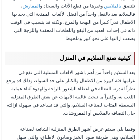
تلتصق
بالملابس
وغيرها من قطع الأثاث والسجاد و
المفارش
،
فالسلايم يعد بالفعل واحداً من أفضل الألعاب الممتعة التي يجد بها
الاطفال قدراً كبيراً من البهجة والمرح، ولكنه قد يتسبب في الوقت
ذاته في إحداث العديد من البقع واللطخات المعقدة واللزجة التي
يصعب ازالتها على نحو كبير وملحوظ.
كيفية صنع السلايم في المنزل
يعد السلايم واحداً من أهم ,اشهر الالعاب المسلية التي تقع في
غرامها فئة كبيرة من الاطفال والكبار على حد السواء، وذلك قد يرجع
نظراً لقدرته الفعالة في اعطاء الشعور بالراحة والهدوء أثناء عملية
اللعب به، وكثيراً ما تبحث غالبية الأمهات عن بعض الطرق المنزلية
البسيطة المتاحة لصناعة السلايم، والتي قد تساعد في سهولة ازالته
حال التصاقه بالملابس أو المفروشات.
وفيما يلي سيتم عرض أشهر الطرق المنزلية الشائعة لصناعة
السلايم، وهي طريقة صودا الخبز وصابون الاطباق، والتي سهل