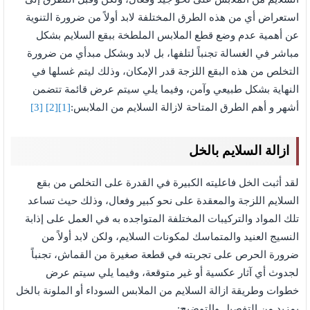
استعراض أي من هذه الطرق المختلفة لابد أولاً من ضرورة التنوية
عن أهمية عدم وضع قطع الملابس الملطخة ببقع السلايم بشكل
مباشر في الغسالة تجنباً لتلفها، بل لابد وبشكل مبدأي من ضرورة
التخلص من هذه البقع اللزجة قدر الإمكان، وذلك ليتم غسلها في
النهاية بشكل طبيعي وآمن، وفيما يلي سيتم عرض قائمة تتضمن
أشهر و أهم الطرق المتاحة لازالة السلايم من الملابس:
[1]
[2]
[3]
ازالة السلايم بالخل
لقد أثبت الخل فاعليته الكبيرة في القدرة على التخلص من بقع
السلايم اللزجة والمعقدة على نحو كبير وفعال، وذلك حيث تساعد
تلك المواد والتركيبات المختلفة المتواجده به في العمل على إذابة
النسيج العنيد والمتماسك لمكونات السلايم، ولكن لابد أولاً من
ضرورة الحرص على تجربته في قطعة صغيرة من القماش، تجنباً
لجدوث أي آثار عكسية أو غير متوقعة، وفيما يلي سيتم عرض
خطوات وطريقة ازالة السلايم من الملابس السوداء أو الملونة بالخل
بمزيد من التفصيل والتوضيح: