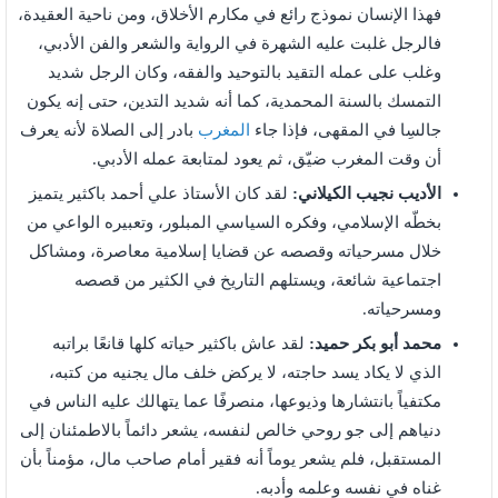
فهذا الإنسان نموذج رائع في مكارم الأخلاق، ومن ناحية العقيدة،
فالرجل غلبت عليه الشهرة في الرواية والشعر والفن الأدبي،
وغلب على عمله التقيد بالتوحيد والفقه، وكان الرجل شديد
التمسك بالسنة المحمدية، كما أنه شديد التدين، حتى إنه يكون
جالسِا في المقهى، فإذا جاء
المغرب
بادر إلى الصلاة لأنه يعرف
أن وقت المغرب ضيّق، ثم يعود لمتابعة عمله الأدبي.
الأديب نجيب الكيلاني:
لقد كان الأستاذ علي أحمد باكثير يتميز
بخطّه الإسلامي، وفكره السياسي المبلور، وتعبيره الواعي من
خلال مسرحياته وقصصه عن قضايا إسلامية معاصرة، ومشاكل
اجتماعية شائعة، ويستلهم التاريخ في الكثير من قصصه
ومسرحياته.
محمد أبو بكر حميد:
لقد عاش باكثير حياته كلها قانعًا براتبه
الذي لا يكاد يسد حاجته، لا يركض خلف مال يجنيه من كتبه،
مكتفياً بانتشارها وذيوعها، منصرفًا عما يتهالك عليه الناس في
دنياهم إلى جو روحي خالص لنفسه، يشعر دائماً بالاطمئنان إلى
المستقبل، فلم يشعر يوماً أنه فقير أمام صاحب مال، مؤمناً بأن
غناه في نفسه وعلمه وأدبه.