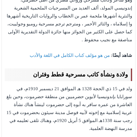
وهو شاعر وكاتب مسرحي وروائي مصري من أصل حضرمي،
إندونيسي المولد، ألف العديد من المسرحيات الملحمية الشعرية
والنثرية أشهرها ملحمة عمر بن الخطاب والروايات التاريخية أشهرها
وا إسلاماه ، والثائر الأحمر ، ومترجم ترجم مسرحية روميو وجولييت،
كما حصل على الكثير من الجوائز منها جائزة الدولة التقديرية الأولى
مناصفة مع نجيب محفوظ .
شاهد أيضًا:
من هو مؤلف كناب الكامل في اللغة والأدب
ولادة ونشأة كاتب مسرحية قطط وفئران
ولد في 15 ذي الحجة 1328 هـ الموافق 21 ديسمبر 1910م، في
سورابايا بإندونيسيا لأبوين حضرميين من منطقة حضرموت، وحين بلغ
العاشرة من عمره سافر به أبوه إلى حضرموت لينشأ هناك نشأة
عربية إسلامية مع إخوته لأبيه فوصل مدينة سيئون بحضرموت في 15
رجب سنة 1338هـ الموافق 5 أبريل 1920م، وهناك تلقى تعليمه في
مدرسة النهضة العلمية.