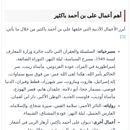
أهم أعمال على بن أحمد باكثير
أبرز الأعمال الأدبية التي خلفها علي بن أحمد باكثير من خلال ما يأتي:
[3]
مسرحياته:
السلسلة والغفران التي نالت جائزة وزارة المعارف
لسنة 1949، مسرح السياسة، ليلة النهر، التوراة الضائعة،
إمبراطورية في المزاد، عودة الفردوس، مأساة زينب، سر
الحاكم بأمر الله، هكذا لقى الله عمر، من فوق سبع سماوات،
إله إسرائيل، هاروت وماروت، سر شهرزاد، قطط وفيران، الدنيا
فوضى، مسمار جحا، أبو دلامة، جلفدان هانم، قصر الهودج،
مأساة أوديب، فاوست الجديد، الوطن الأكبر، دار ابن لقمان.
رواياته:
الثائر الأحمر، سلامة القس، سيرة شجاع، واإسلاماه،
الفارس الجميل، ليلة النهر، عودة المشتاق، الشيماء.
أعمال أخرى:
ديوان على أحمد باكثير، أزهار الربى في أشعار
الصبى، محاضرات في فن المسرحية من خلال تجاربى