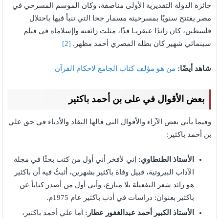
جائزة الدولة التقديرية الأولى مناصفة، وكان الموسم المسرحي في
مصر يفتتح سنويًا بمسرحيته مسمار جحا التي تنبأ فيها باحتلال
فلسطين، كان رائدًا عبقريـا فذًا، مثلت رائعته واإسلاماه في فيلم
سينمائي شهير كان بطله المصري أحمد مظهر.
[2]
شاهد أيضًا:
من هو مؤلف كتاب الجامع لاحكام القرآن
بعض الأقوال في على بن أحمد باكثير
وفيما يأتي بعض الآراء والأقوال التي قالها النقاد والأدباء في حق علي
بن أحمد باكثير:
الأستاذ الطنطاوي:
إني لأفخر أني أول من كتب بحثًا في مجلة
الآداب البيروتية، قبيل وفاة باكثير بشهرين، أثبتُّ فيه أن باكثير
هو رائد شعر التفعيلة بلا منازع، وأني أول من أصدر كتاباً عن
باكثير بعنوان: دراسات في أدب باكثير عام 1975م.
الأستاذ الكبير أحمد عبدالغفور عطار:
أما علي أحمد باكثير،