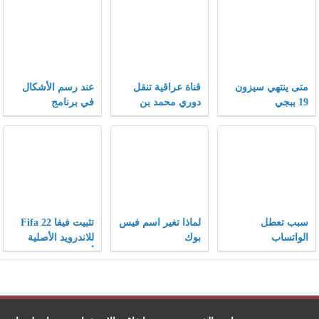
متى ينتهي سيزون
قناة عراقية تنقل
عند رسم الأشكال
19 ببجي
دوري محمد بن
في برنامج
سلمان 2021
الإنكسكيب يمكن
تغيير الأشكال إلى
أشكال أخرى بتغيير
الخصائص .
سبب تعطل
لماذا تغير اسم فيس
تثبيت فيفا Fifa 22
الواتساب
بوك
للاندرويد الأصلية
والانستقرام والفيس
أخر إصدار
بوك 2021