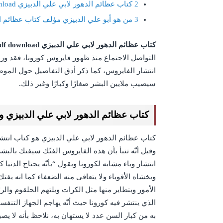
2
كتاب عظائم الدهور لابي علي الدبيزي pdf download
3
من هو أبو علي الدبيزي مؤلف كتاب عظائم ا
كتاب عظائم الدهور لابي علي الدبيزي pdf download،
التواصل الاجتماع منذ ظهور فايروس كورونا، فقد ورد 
انتشار الفايروس، كما ذكر أدق التفاصيل حول الموض
سيصيب ملايين البشر صغارًا وكبارًا وغير ذلك.
كتاب عظائم الدهور لابي علي الدبيزي وك
كتاب عظائم الدهور لابي علي الدبيزي هو كتاب انتش
وقيل أنّه تنبأ بأن هذه الفايروس الفتّك سيفتك بالبشر
انتشار وباء مشابه لكورونا ويقول “بأنّه يجتاح الدن
ويخشاه الأقوياء ولا يتعافى منه الضعفاء كما انه يفت
الأمور ويتطاير منها مثل الكرات ويلتهم الحلقوم والر
الذي ينتشر فيه كورونا حيث أنّه يهاجم الجهاز التنف
به من كبار السن عدد لا يستهان به، نلاحظ بأنه لا ي