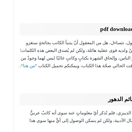
ل، تتساءل، هل من المعقول أنّ يتنبأ الكاتب بجائحةٍ ستغزو
نٌ ولديه قوى عقلية هائلة، ولكن لم يُصدق البعض هذه الكلمات؛
الناس، وإلحاق الشهرة بكتابٍ وكاتبٍ غالبًا ليس لهما وجودٌ من
وقت الحالي صحّة هذا الكتاب، ويمكنكم تحميل الكتاب “
من هنا
“.
ئم الدهور
بزي، فلم تُذكر أيّ معلوماتٍ عنه سوى أنه كاتبٌ عربيٌّ
ٌ من الأعمال الأدبية، ولكن لم يتمكن الوصول إلى أيٍّ منها سوى هذا