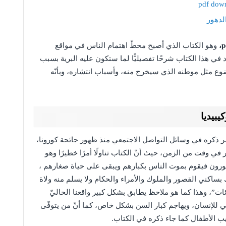
لدهور
وهو الكتاب الذي أصبح محطّ اهتمام الناس في مواقع
في هذا الكتاب شرحًا تفصيليًّا لما ستكون عليه البرية بسبب
وع مثل موطنه الذي سيخرج منه، وأسباب انتشاره، وبأنّه
يبيديا
ر ذكره في وسائل التواصل الاجتمعي منذ ظهور جائحة كورونا،
 في وقت من الزمن، حيث أنّ الكتاب تناولًا أمرًا خطيرًا وهو
يا كورون فيقوم بموت الناس بكبارهم ويبقى على حياة صغارهم ،
ك بساكني القصور والملوك والأمراء والحكام ولا يسلم منه ولاة
ئات”، وهذا كما هو ملاحظ يطابق بشكل كبير واقعنا الحاليّ
سي للإنسان، ويهاجم كبار السن بشكل خاص، كما أنّ من يتوفّى
صيب الأطفال كما جاء ذكره في الكتاب.