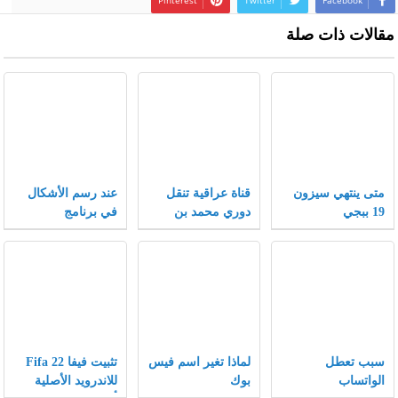
Pinterest
Twitter
Facebook
مقالات ذات صلة
متى ينتهي سيزون
قناة عراقية تنقل
عند رسم الأشكال
19 ببجي
دوري محمد بن
في برنامج
سلمان 2021
الإنكسكيب يمكن
تغيير الأشكال إلى
أشكال أخرى بتغيير
الخصائص .
سبب تعطل
لماذا تغير اسم فيس
تثبيت فيفا Fifa 22
الواتساب
بوك
للاندرويد الأصلية