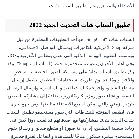
الأصدقاء والمتابعين عبر تطبيق السناب شات.
تطبيق السناب شات التحديث الجديد 2022
السناب شات “SnapChat” هو أحد التطبيقات المطورة من قبل
شركة Snap الأمريكية للكاميرات ووسائل التواصل الاجتماعي،
ويناسب التطبيق الهواتف الذكية التي تعمل بنظامي الآندرويد وIOS،
وفي أغلب الأحيان يدعوه مستخدموه اختصارًا “السناب، Snap”، وقد
ركز تطبيق السناب بدايةً على مشاركة الصور الخاصة بين شخصٍ
والآخر، ويومًا بعد يومٍ تطورت استخدامات التطبيق لتشمل إرسال
مقاطع الفيديو، وإجراء مكالمات الفيديو المباشرة، وإرسال الرسائل
النصية، وإنشاء صور رمزيةٍ كاريكاتوريةٍ، إضافةً إلى مشاركة القصص
بترتيبٍ زمنيٍ والتي يمكن لجميع الأصدقاء متابعتها. ومن جهةٍ أخرى
فإن الطبيعة المؤقتة للنشاطات التي يقوم مستخدمو تطبيق السناب
شات الجديد 2022 بمشاركتها مع أصدقائهم قد لعبت دورًا كبيرًا في
زيادة شعبية التطبيق، إذ أن أية صورةٍ أو مقطع فيديو أو رسالةٍ يقوم
المستخدم بنشره سيكون متاحًا للمشاهدة والتفاعل لفترةٍ قصيرةٍ