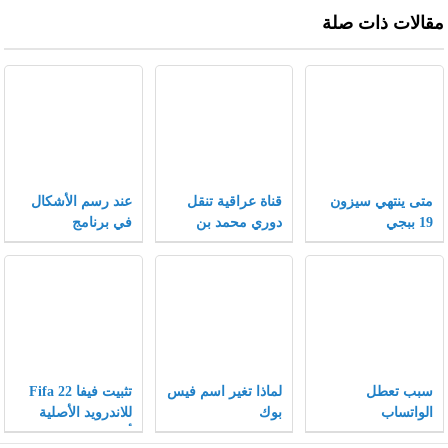
مقالات ذات صلة
متى ينتهي سيزون
قناة عراقية تنقل
عند رسم الأشكال
19 ببجي
دوري محمد بن
في برنامج
سلمان 2021
الإنكسكيب يمكن
تغيير الأشكال إلى
أشكال أخرى بتغيير
الخصائص .
سبب تعطل
لماذا تغير اسم فيس
تثبيت فيفا Fifa 22
الواتساب
بوك
للاندرويد الأصلية
والانستقرام والفيس
أخر إصدار