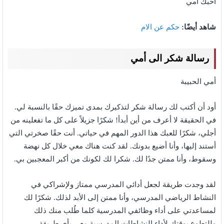
أحبك أمي
شاهد أيضًا:
حكم عن الام
رسالة شكر الى أمي
أمي الحبيبة
أود أن أكتب لك رسالة شكر لتذكيرك بمدى تميزك حقًا بالنسبة لي.
في الحقيقة لا أعرف من أين أبدأ! شكرًا جزيلاً على كل ما تفعلينه من
أجلي، شكرًا للعبك هذا الدور المهم في حياتي. أنت حقًا صخرتي التي
أستند إليها، وأنا أضيع بدونك. لقد كنت هناك معي خلال كل نهضة
وسقوط، وأنا ممتن جدًا لك. شكرا لك لكونك من أكبر المعجبين بي.
لقد وجدت طريقة لجعل أدائي المدرسي ممتاز ولإشراكي في
النشاط الرياضي المدرسي، وأنا ممتن إلى الأبد لذلك. شكرًا لك
لمساعدتي على أداء وظائفي المدرسية كلما طُلب منك ذلك
وللتطوع بوقتك لأداء النشاطات المدرسية معي بأي طريقة