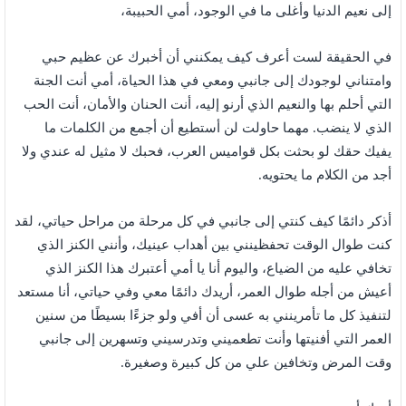
إلى نعيم الدنيا وأغلى ما في الوجود، أمي الحبيبة،
في الحقيقة لست أعرف كيف يمكنني أن أخبرك عن عظيم حبي
وامتناني لوجودك إلى جانبي ومعي في هذا الحياة، أمي أنت الجنة
التي أحلم بها والنعيم الذي أرنو إليه، أنت الحنان والأمان، أنت الحب
الذي لا ينضب. مهما حاولت لن أستطيع أن أجمع من الكلمات ما
يفيك حقك لو بحثت بكل قواميس العرب، فحبك لا مثيل له عندي ولا
أجد من الكلام ما يحتويه.
أذكر دائمًا كيف كنتي إلى جانبي في كل مرحلة من مراحل حياتي، لقد
كنت طوال الوقت تحفظينني بين أهداب عينيك، وأنني الكنز الذي
تخافي عليه من الضياع، واليوم أنا يا أمي أعتبرك هذا الكنز الذي
أعيش من أجله طوال العمر، أريدك دائمًا معي وفي حياتي، أنا مستعد
لتنفيذ كل ما تأمرينني به عسى أن أفي ولو جزءًا بسيطًا من سنين
العمر التي أفنيتها وأنت تطعميني وتدرسيني وتسهرين إلى جانبي
وقت المرض وتخافين علي من كل كبيرة وصغيرة.