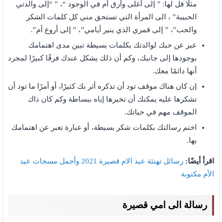
مثلًا قل لها: ” إلى أغلى وأرق أم في الوجود “، ” “إلى والدتي
الحبيبة” ، الى المرأة التي تستحق مني كل كلمات الشكر
والحب”، ” إلى قمري الذي ينير أيامي”، ” إلى أروع أم”.
عبر عن حبك لوالدتك بكلمات بسيطة تبين مدى اهتمامك
بوجودها إلى جانبك، وكم أن ذلك يشكل عندك فرقًا كبيرًا لمجرد
أنها دائمًا معك.
إن كان هناك موقف تود أن تذكره أثر بك كثيرًا، أو أمرًا ما تود أن
تشكرها عليه يمكنك أن تخبرها إياه ببساطة وكم كان ذاك
الموقف مهم في حياتك.
اختم رسالتك بكلمات شكر بسيطة، أو عبارة تعبر عن اهتمامك
بها.
اقرأ أيضًا:
رسائل تهنئة عيد الام قصيرة 2021 وأجمل مسجات عيد
الأم مكتوبة
رسالة الى امي قصيرة