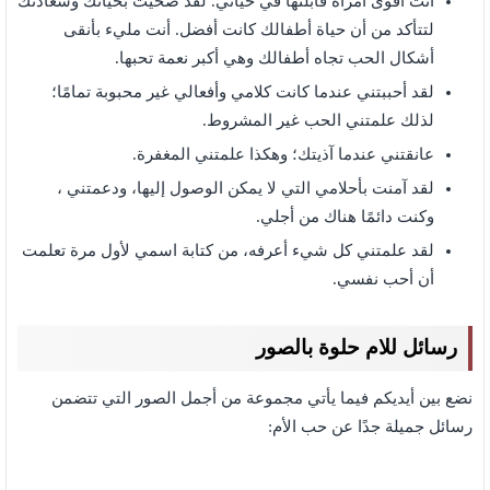
أنت أقوى امرأة قابلتها في حياتي. لقد ضحيت بحياتك وسعادتك
لتتأكد من أن حياة أطفالك كانت أفضل. أنت مليء بأنقى
أشكال الحب تجاه أطفالك وهي أكبر نعمة تحبها.
لقد أحببتني عندما كانت كلامي وأفعالي غير محبوبة تمامًا؛
لذلك علمتني الحب غير المشروط.
عانقتني عندما آذيتك؛ وهكذا علمتني المغفرة.
لقد آمنت بأحلامي التي لا يمكن الوصول إليها، ودعمتني ،
وكنت دائمًا هناك من أجلي.
لقد علمتني كل شيء أعرفه، من كتابة اسمي لأول مرة تعلمت
أن أحب نفسي.
رسائل للام حلوة بالصور
نضع بين أيديكم فيما يأتي مجموعة من أجمل الصور التي تتضمن
رسائل جميلة جدًا عن حب الأم: