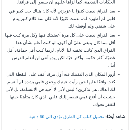
الحكايات القديمة، كما لزامًا عليهم أن يسعوا إلى فراقنا.
بعد الفراق ندمت كثيرًا يا عزيزتي لأنه كان هناك حب كبير في
قلبي لم أظهره لك، ندمت كثيرًا لأنه كان ثمة كلام كثير ينام
على شفتي ولم أوقظه لك.
بعد الفراق ندمت على كل مرة أغضبتك فيها وكل مرة كنت فيها
أقل مما كان ينبغي عليّ أن أكون. لو كنت أعلم بشأن هذا
الفراق الذي كانت تخفيه لنا الأيام، لربما كنت أقل حماقة، أقل
غضبًا، أكثر حكمة، وأكثر حبًا، لكن يبدو أنني لن أتعلم الدرس
أبدًا.
أزور المكان الذي التقيتك فيه أول مرة، أقف على النقطة التي
كنت واقفًا عليها حين رأيت عينيك وخفق قلبي بشدة لم أبتسم
لك آنذاك، هل تذكرين؟ ليس لأني لا أجيد فن الابتسامة، بل لأني
خشيت أن أفتح فمي فيقفز إليك قلبي الذي كان متأهبًا حينها
للقفز نحوك.
شاهد أيضًا:
تحميل كتاب كل الطرق تؤدي الى 60 داهية