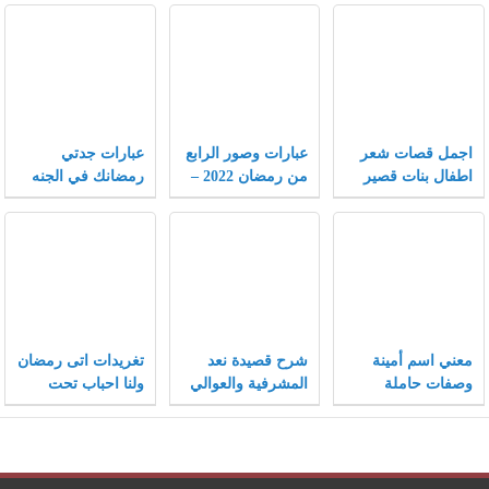
اجمل قصات شعر
عبارات وصور الرابع
عبارات جدتي
اطفال بنات قصير
من رمضان 2022 –
رمضانك في الجنه
جدا 2022 جديدة
موقع محتويات
اجمل حزينة ومؤثرة
2022
معني اسم أمينة
شرح قصيدة نعد
تغريدات اتى رمضان
وصفات حاملة
المشرفية والعوالي
ولنا احباب تحت
الاسم وحكم
التراب تويتر 2022
التسمية به في
الإسلام