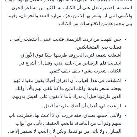
المقدمة القصيرة تدل على أن الكتاب به الكثير من مشاعر الحزن
والأسى التي لن يشعر بها إلا من تجرّع مرارة الفقد والحرمان، وفيما
يلي مجموعة من الاقتباسات من الكتاب:
حين انتهيت من ترديد الترنيمة، فتحت عيني، أخفضت رأسي،
فصلت يدي المتشابكتين،
أشعلت شمعة لترى الحروف طريقها جيدًا فوق الأوراق،
اجتذبت قلم الرصاص من خلف أذني، وقبل أن أشرع في
الكتابة، شعرت بشيء يقف خلف كتفي.
اكتشفت في هذا الغياب، أن الفراق أحيانًا يكون مفيدًا، فهو
يجعلنا نشعر بقيمة أولئك الذين ما كنا نلقي لهم بالًا، أولئك
الذين فارقونا قبل أن ندرك بأننا لا نقوى على العيش بدونهم.
لو عدتِ لي، أعدكِ أن أحبكِ بطريقة أفضل.
ولأنني أحببتها بصدق، فقد قررت أن لا أعبث بها، فطرقت باب
بيتهم ولم آت من النافذة، فالحب الحقيقي يأتي من أبواب
المنازل، ولا يأتي من نوافذها، ولكن لأن الحب لا يستمر إلا في