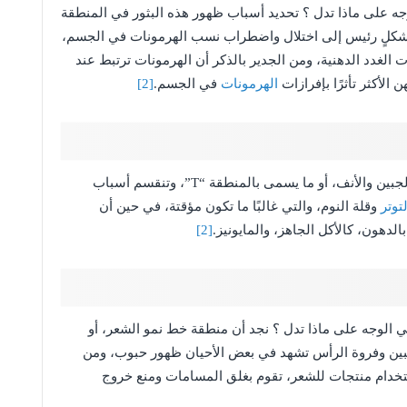
ه على ماذا تدل ؟ تحديد أسباب ظهور هذه البثور في المنطقة
 بشكلٍ رئيس إلى اختلال واضطراب نسب الهرمونات في الجسم،
ت الغدد الدهنية، ومن الجدير بالذكر أن الهرمونات ترتبط عند
الأكثر تأثرًا بإفرازات
الهرمونات
في الجسم.
[2]
يشهد الكثير من الشباب ظهور حبوب على مستوى الجبين والأنف، أو ما يسمى بالمنطقة “T”، وتنقسم أسباب
توتر
وقلة النوم، والتي غالبًا ما تكون مؤقتة، في حين أن
الدهون، كالأكل الجاهز، والمايونيز.
[2]
الوجه على ماذا تدل ؟ نجد أن منطقة خط نمو الشعر، أو
جبين وفروة الرأس تشهد في بعض الأحيان ظهور حبوب، ومن
ستخدام منتجات للشعر، تقوم بغلق المسامات ومنع خروج