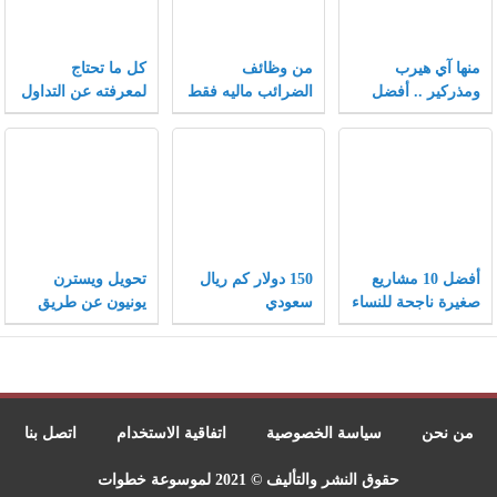
منها آي هيرب
من وظائف
كل ما تحتاج
ومذركير .. أفضل
الضرائب ماليه فقط
لمعرفته عن التداول
كوبونات خصم تلقى
في سوق الفوركس
إقبالاً متزايداً بعام
2021
أفضل 10 مشاريع
150 دولار كم ريال
تحويل ويسترن
صغيرة ناجحة للنساء
سعودي
يونيون عن طريق
ونصائح هامة لنجاح
الفيزا
المشاريع الصغيرة
من نحن
سياسة الخصوصية
اتفاقية الاستخدام
اتصل بنا
حقوق النشر والتأليف © 2021 لموسوعة خطوات